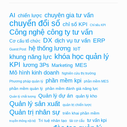
AI
chuyên gia tư vấn
chiến lược
chuyển đổi số
chỉ số KPI
Chỉ tiêu KPI
Công nghệ
công ty tư vấn
DX
ERP
dịch vụ tư vấn
Cơ cấu tổ chức
hệ thống lương
IoT
Guest Post
khóa học quản lý
khung năng lực
KPI
lương 3Ps
MES
Marketing
Mô hình kinh doanh
Nghiên cứu thị trường
phần mềm kpi
Phương pháp quản lý
phần mềm MES
phần mềm quản lý
phần mềm đánh giá năng lực
Quản lý dự án
quản lý kho
Quản lý chất lượng
Quản lý sản xuất
quản trị chiến lược
Quản trị nhân sự
triển khai phần mềm
tư vấn kpi
Trí tuệ nhân tạo
tái cơ cấu
truyền thông nội bộ