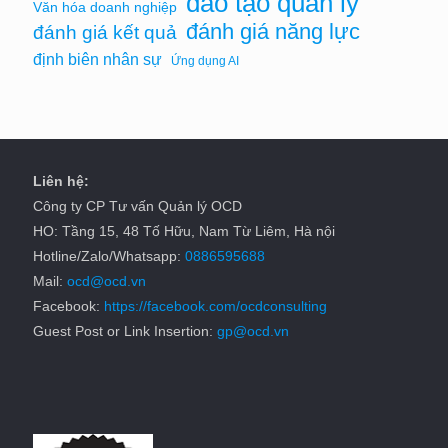
đào tạo quản lý
Văn hóa doanh nghiệp
đánh giá năng lực
đánh giá kết quả
định biên nhân sự
Ứng dụng AI
Liên hệ:
Công ty CP Tư vấn Quản lý OCD
HO: Tầng 15, 48 Tố Hữu, Nam Từ Liêm, Hà nội
Hotline/Zalo/Whatsapp:
0886595688
Mail:
ocd@ocd.vn
Facebook:
https://facebook.com/ocdconsulting
Guest Post or Link Insertion:
gp@ocd.vn