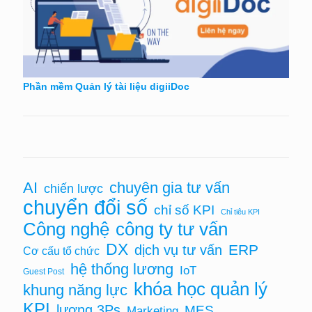
Phần mềm Quản lý tài liệu digiiDoc
chuyên gia tư vấn
AI
chiến lược
chuyển đổi số
chỉ số KPI
Chỉ tiêu KPI
Công nghệ
công ty tư vấn
DX
ERP
dịch vụ tư vấn
Cơ cấu tổ chức
hệ thống lương
IoT
Guest Post
khóa học quản lý
khung năng lực
KPI
lương 3Ps
MES
Marketing