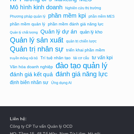
Mô hình kinh doanh
Nghiên cứu thị trường
phần mềm kpi
Phương pháp quản lý
phần mềm MES
phần mềm quản lý
phần mềm đánh giá năng lực
Quản lý dự án
quản lý kho
Quản lý chất lượng
Quản lý sản xuất
quản trị chiến lược
Quản trị nhân sự
triển khai phần mềm
tư vấn kpi
Trí tuệ nhân tạo
tái cơ cấu
truyền thông nội bộ
đào tạo quản lý
Văn hóa doanh nghiệp
đánh giá năng lực
đánh giá kết quả
định biên nhân sự
Ứng dụng AI
Liên hệ:
Công ty CP Tư vấn Quản lý OCD
HO: Tầng 15, 48 Tố Hữu, Nam Từ Liêm, Hà nội