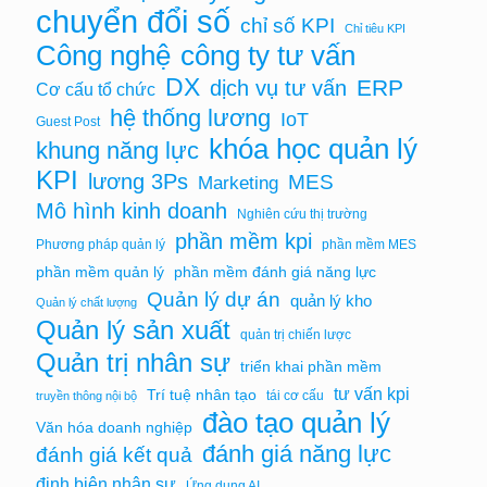
chuyển đổi số
chỉ số KPI
Chỉ tiêu KPI
Công nghệ
công ty tư vấn
DX
ERP
dịch vụ tư vấn
Cơ cấu tổ chức
hệ thống lương
IoT
Guest Post
khóa học quản lý
khung năng lực
KPI
lương 3Ps
MES
Marketing
Mô hình kinh doanh
Nghiên cứu thị trường
phần mềm kpi
Phương pháp quản lý
phần mềm MES
phần mềm quản lý
phần mềm đánh giá năng lực
Quản lý dự án
quản lý kho
Quản lý chất lượng
Quản lý sản xuất
quản trị chiến lược
Quản trị nhân sự
triển khai phần mềm
tư vấn kpi
Trí tuệ nhân tạo
tái cơ cấu
truyền thông nội bộ
đào tạo quản lý
Văn hóa doanh nghiệp
đánh giá năng lực
đánh giá kết quả
định biên nhân sự
Ứng dụng AI