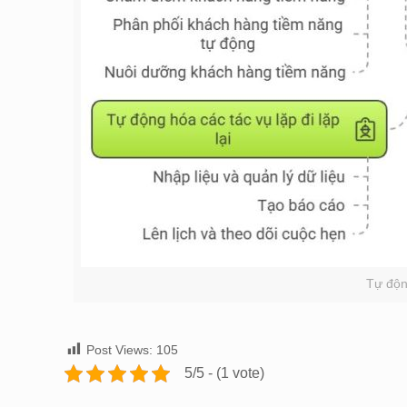
Tự độn
Post Views:
105
5/5 - (1 vote)