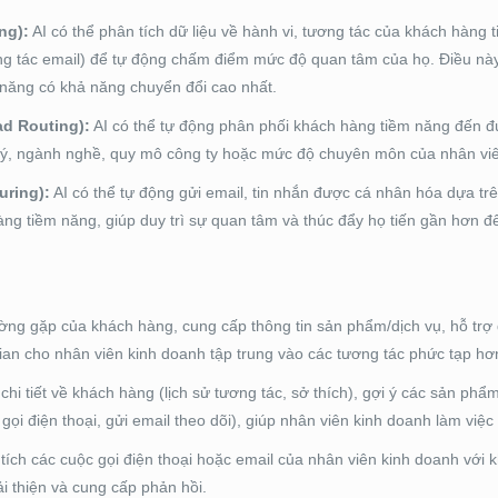
ng):
AI có thể phân tích dữ liệu về hành vi, tương tác của khách hàng 
tương tác email) để tự động chấm điểm mức độ quan tâm của họ. Điều nà
 năng có khả năng chuyển đổi cao nhất.
ad Routing):
AI có thể tự động phân phối khách hàng tiềm năng đến đ
a lý, ngành nghề, quy mô công ty hoặc mức độ chuyên môn của nhân vi
uring):
AI có thể tự động gửi email, tin nhắn được cá nhân hóa dựa trê
ng tiềm năng, giúp duy trì sự quan tâm và thúc đẩy họ tiến gần hơn đ
ường gặp của khách hàng, cung cấp thông tin sản phẩm/dịch vụ, hỗ trợ 
gian cho nhân viên kinh doanh tập trung vào các tương tác phức tạp hơ
chi tiết về khách hàng (lịch sử tương tác, sở thích), gợi ý các sản phẩ
gọi điện thoại, gửi email theo dõi), giúp nhân viên kinh doanh làm việc
 tích các cuộc gọi điện thoại hoặc email của nhân viên kinh doanh với
ải thiện và cung cấp phản hồi.