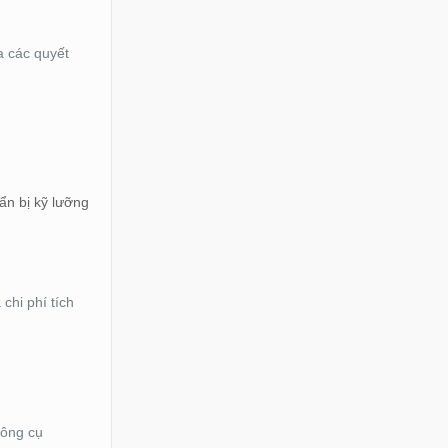
a các quyết
ẩn bị kỹ lưỡng
chi phí tích
công cụ