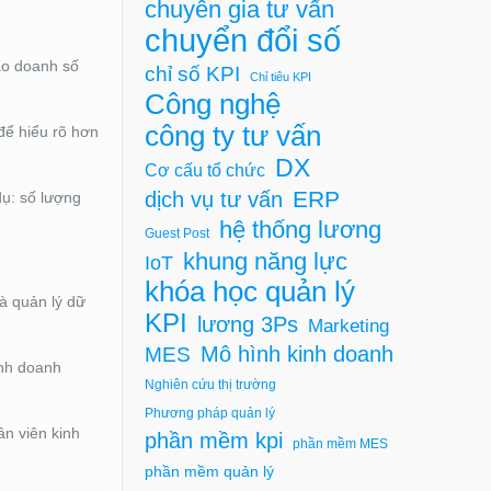
chuyên gia tư vấn
chuyển đổi số
báo doanh số
chỉ số KPI
Chỉ tiêu KPI
Công nghệ
công ty tư vấn
để hiểu rõ hơn
DX
Cơ cấu tổ chức
ERP
dịch vụ tư vấn
dụ: số lượng
hệ thống lương
Guest Post
khung năng lực
IoT
khóa học quản lý
và quản lý dữ
KPI
lương 3Ps
Marketing
Mô hình kinh doanh
MES
inh doanh
Nghiên cứu thị trường
Phương pháp quản lý
ân viên kinh
phần mềm kpi
phần mềm MES
phần mềm quản lý