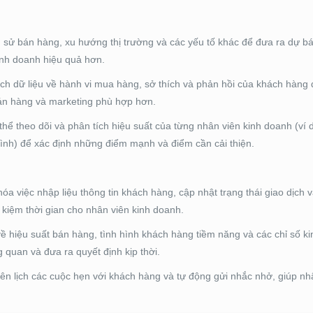
ịch sử bán hàng, xu hướng thị trường và các yếu tố khác để đưa ra dự 
inh doanh hiệu quả hơn.
ích dữ liệu về hành vi mua hàng, sở thích và phản hồi của khách hàng 
bán hàng và marketing phù hợp hơn.
thể theo dõi và phân tích hiệu suất của từng nhân viên kinh doanh (ví 
g bình) để xác định những điểm mạnh và điểm cần cải thiện.
hóa việc nhập liệu thông tin khách hàng, cập nhật trạng thái giao dịch 
t kiệm thời gian cho nhân viên kinh doanh.
về hiệu suất bán hàng, tình hình khách hàng tiềm năng và các chỉ số k
g quan và đưa ra quyết định kịp thời.
 lên lịch các cuộc hẹn với khách hàng và tự động gửi nhắc nhở, giúp nh