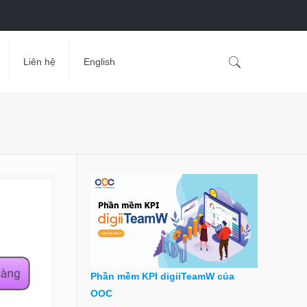
Liên hệ
English
Phần mềm KPI digiiTeamW của
OOC