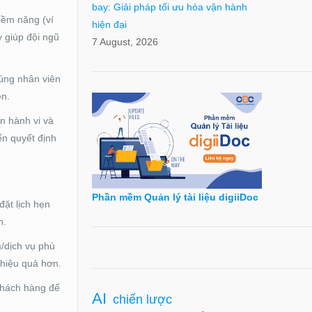
bay: Giải pháp tối ưu hóa vận hành
tiềm năng (ví
hiện đại
y giúp đội ngũ
7 August, 2026
úng nhân viên
ên.
n hành vi và
ến quyết định
Phần mềm Quản lý tài liệu digiiDoc
đặt lịch hẹn
n.
m/dịch vụ phù
 hiệu quả hơn.
 khách hàng để
AI
chiến lược