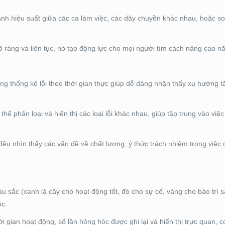
h hiệu suất giữa các ca làm việc, các dây chuyền khác nhau, hoặc so 
rõ ràng và liên tục, nó tạo động lực cho mọi người tìm cách nâng cao n
g thống kê lỗi theo thời gian thực giúp dễ dàng nhận thấy xu hướng 
hể phân loại và hiển thị các loại lỗi khác nhau, giúp tập trung vào việc
ều nhìn thấy các vấn đề về chất lượng, ý thức trách nhiệm trong việc
 sắc (xanh lá cây cho hoạt động tốt, đỏ cho sự cố, vàng cho bảo trì sắ
óc.
i gian hoạt động, số lần hỏng hóc được ghi lại và hiển thị trực quan, c