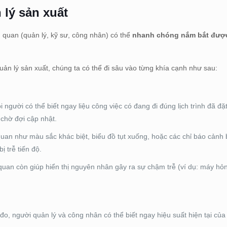
 lý sản xuất
n quan (quản lý, kỹ sư, công nhân) có thể
nhanh chóng nắm bắt được
uản lý sản xuất, chúng ta có thể đi sâu vào từng khía cạnh như sau:
 người có thể biết ngay liệu công việc có đang đi đúng lịch trình đã đặ
chờ đợi cập nhật.
uan như màu sắc khác biệt, biểu đồ tụt xuống, hoặc các chỉ báo cảnh
ị trễ tiến độ.
 quan còn giúp hiển thị nguyên nhân gây ra sự chậm trễ (ví dụ: máy hỏn
đo, người quản lý và công nhân có thể biết ngay hiệu suất hiện tại củ