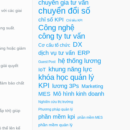
chuyên gia tư vấn
chuyển đổi số
với các giai
chỉ số KPI
Chỉ tiêu KPI
Công nghệ
ăng suất.
công ty tư vấn
DX
Cơ cấu tổ chức
tăng hoặc giảm
ERP
dịch vụ tư vấn
hệ thống lương
Guest Post
 giải quyết
khung năng lực
IoT
khóa học quản lý
 đảm bảo chất
KPI
lương 3Ps
Marketing
Mô hình kinh doanh
MES
Nghiên cứu thị trường
Phương pháp quản lý
p tới) giúp
phần mềm kpi
phần mềm MES
phần mềm quản lý
ó thể lên kế