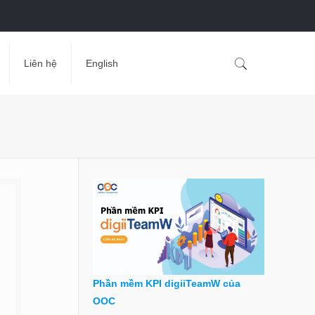
Liên hệ
English
Phần mềm KPI digiiTeamW của
OOC