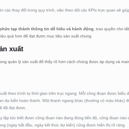
ện các thay đổi trong quy trình, việc theo dõi các KPIs trực quan sẽ giú
 phức tạp thành thông tin dễ hiểu và hành động
, trao quyền cho tấ
hiệu quả hơn để đạt được mục tiêu sản xuất chung.
ản xuất
rong quản lý sản xuất để thấy rõ hơn cách chúng được áp dụng và mang 
uất theo trình tự thời gian trên trục ngang. Mỗi công đoạn được biểu 
 gian dự kiến hoàn thành. Một thanh ngang khác (thường có màu khác) 
tế đã đạt được.
 lập tức biết được công đoạn nào đang đúng tiến độ, công đoạn nào
ọng (ngày bắt đầu, ngày kết thúc dự kiến) cũng được hiển thị rõ ràng.