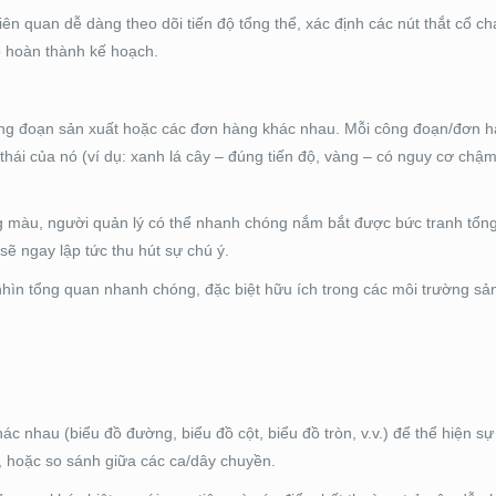
ên quan dễ dàng theo dõi tiến độ tổng thể, xác định các nút thắt cổ ch
o hoàn thành kế hoạch.
công đoạn sản xuất hoặc các đơn hàng khác nhau. Mỗi công đoạn/đơn 
ái của nó (ví dụ: xanh lá cây – đúng tiến độ, vàng – có nguy cơ chậm 
 màu, người quản lý có thể nhanh chóng nắm bắt được bức tranh tổng 
ẽ ngay lập tức thu hút sự chú ý.
nhìn tổng quan nhanh chóng, đặc biệt hữu ích trong các môi trường sả
ác nhau (biểu đồ đường, biểu đồ cột, biểu đồ tròn, v.v.) để thể hiện sự
u, hoặc so sánh giữa các ca/dây chuyền.