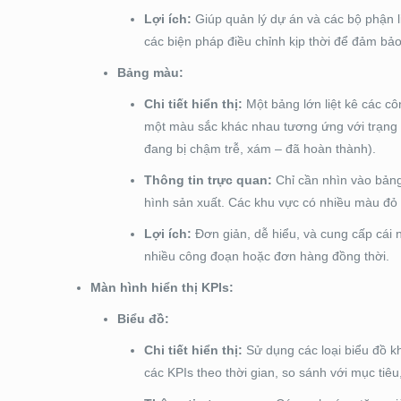
Lợi ích:
Giúp quản lý dự án và các bộ phận li
các biện pháp điều chỉnh kịp thời để đảm bả
Bảng màu:
Chi tiết hiển thị:
Một bảng lớn liệt kê các 
một màu sắc khác nhau tương ứng với trạng th
đang bị chậm trễ, xám – đã hoàn thành).
Thông tin trực quan:
Chỉ cần nhìn vào bảng
hình sản xuất. Các khu vực có nhiều màu đỏ s
Lợi ích:
Đơn giản, dễ hiểu, và cung cấp cái 
nhiều công đoạn hoặc đơn hàng đồng thời.
Màn hình hiển thị KPIs:
Biểu đồ:
Chi tiết hiển thị:
Sử dụng các loại biểu đồ kh
các KPIs theo thời gian, so sánh với mục tiê