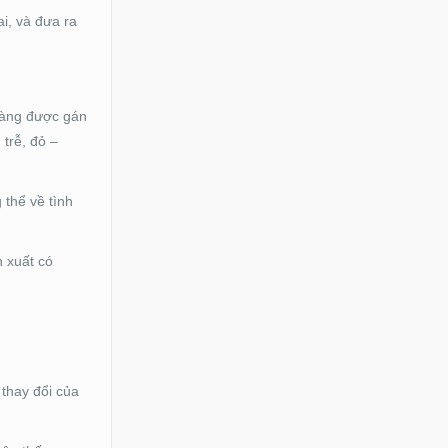
ai, và đưa ra
hàng được gán
trễ, đỏ –
thể về tình
n xuất có
 thay đổi của