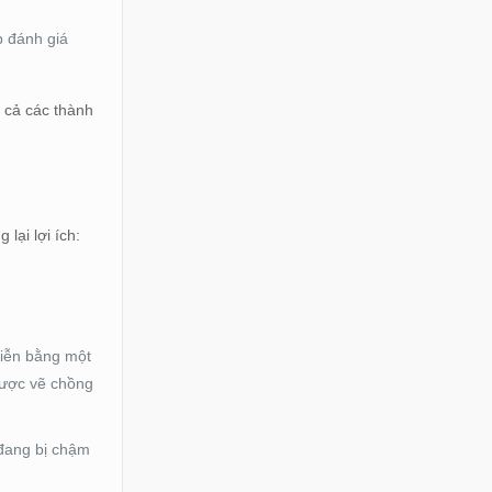
p đánh giá
t cả các thành
lại lợi ích:
diễn bằng một
được vẽ chồng
 đang bị chậm