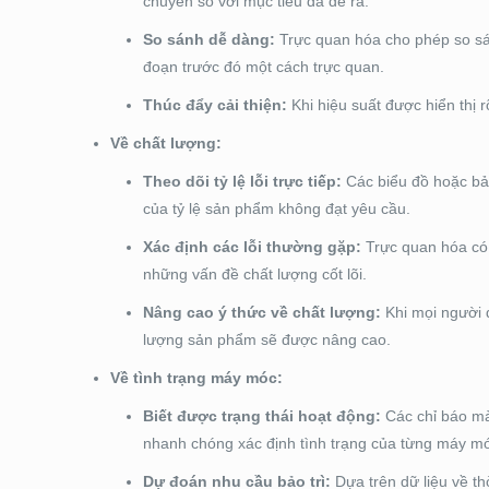
chuyền so với mục tiêu đã đề ra.
So sánh dễ dàng:
Trực quan hóa cho phép so sán
đoạn trước đó một cách trực quan.
Thúc đẩy cải thiện:
Khi hiệu suất được hiển thị 
Về chất lượng:
Theo dõi tỷ lệ lỗi trực tiếp:
Các biểu đồ hoặc bản
của tỷ lệ sản phẩm không đạt yêu cầu.
Xác định các lỗi thường gặp:
Trực quan hóa có t
những vấn đề chất lượng cốt lõi.
Nâng cao ý thức về chất lượng:
Khi mọi người đ
lượng sản phẩm sẽ được nâng cao.
Về tình trạng máy móc:
Biết được trạng thái hoạt động:
Các chỉ báo màu
nhanh chóng xác định tình trạng của từng máy m
Dự đoán nhu cầu bảo trì:
Dựa trên dữ liệu về thờ