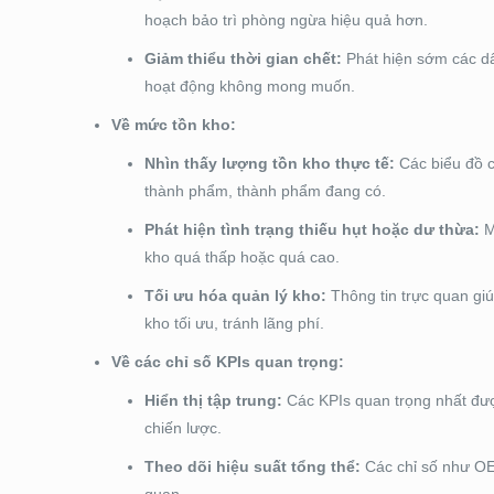
hoạch bảo trì phòng ngừa hiệu quả hơn.
Giảm thiểu thời gian chết:
Phát hiện sớm các dấu
hoạt động không mong muốn.
Về mức tồn kho:
Nhìn thấy lượng tồn kho thực tế:
Các biểu đồ c
thành phẩm, thành phẩm đang có.
Phát hiện tình trạng thiếu hụt hoặc dư thừa:
M
kho quá thấp hoặc quá cao.
Tối ưu hóa quản lý kho:
Thông tin trực quan giú
kho tối ưu, tránh lãng phí.
Về các chỉ số KPIs quan trọng:
Hiển thị tập trung:
Các KPIs quan trọng nhất được
chiến lược.
Theo dõi hiệu suất tổng thể:
Các chỉ số như OE