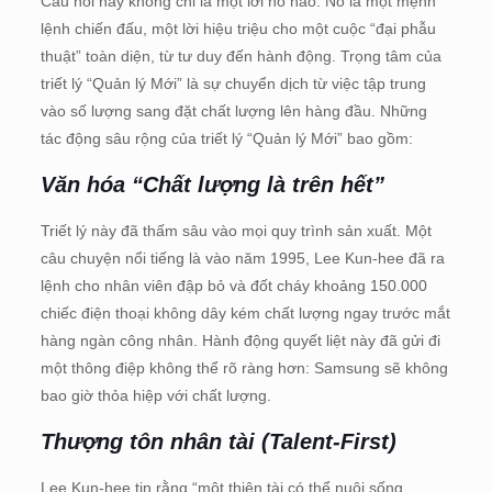
Câu nói này không chỉ là một lời hô hào. Nó là một mệnh
lệnh chiến đấu, một lời hiệu triệu cho một cuộc “đại phẫu
thuật” toàn diện, từ tư duy đến hành động. Trọng tâm của
triết lý “Quản lý Mới” là sự chuyển dịch từ việc tập trung
vào số lượng sang đặt chất lượng lên hàng đầu.
Những
tác động sâu rộng của triết lý “Quản lý Mới” bao gồm:
Văn hóa “Chất lượng là trên hết”
Triết lý này đã thấm sâu vào mọi quy trình sản xuất. Một
câu chuyện nổi tiếng là vào năm 1995, Lee Kun-hee đã ra
lệnh cho nhân viên đập bỏ và đốt cháy khoảng 150.000
chiếc điện thoại không dây kém chất lượng ngay trước mắt
hàng ngàn công nhân. Hành động quyết liệt này đã gửi đi
một thông điệp không thể rõ ràng hơn: Samsung sẽ không
bao giờ thỏa hiệp với chất lượng.
Thượng tôn nhân tài (Talent-First)
Lee Kun-hee tin rằng “một thiên tài có thể nuôi sống