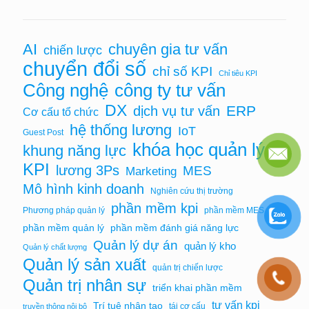
chuyên gia tư vấn
AI
chiến lược
chuyển đổi số
chỉ số KPI
Chỉ tiêu KPI
Công nghệ
công ty tư vấn
DX
ERP
dịch vụ tư vấn
Cơ cấu tổ chức
hệ thống lương
IoT
Guest Post
khóa học quản lý
khung năng lực
KPI
lương 3Ps
MES
Marketing
Mô hình kinh doanh
Nghiên cứu thị trường
phần mềm kpi
Phương pháp quản lý
phần mềm MES
phần mềm quản lý
phần mềm đánh giá năng lực
Quản lý dự án
quản lý kho
Quản lý chất lượng
Quản lý sản xuất
quản trị chiến lược
Quản trị nhân sự
triển khai phần mềm
tư vấn kpi
Trí tuệ nhân tạo
tái cơ cấu
truyền thông nội bộ