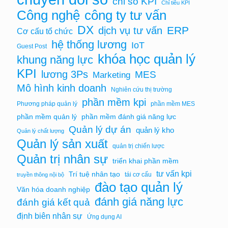
chỉ số KPI
Chỉ tiêu KPI
Công nghệ
công ty tư vấn
DX
ERP
dịch vụ tư vấn
Cơ cấu tổ chức
hệ thống lương
IoT
Guest Post
khóa học quản lý
khung năng lực
KPI
lương 3Ps
MES
Marketing
Mô hình kinh doanh
Nghiên cứu thị trường
phần mềm kpi
Phương pháp quản lý
phần mềm MES
phần mềm quản lý
phần mềm đánh giá năng lực
Quản lý dự án
quản lý kho
Quản lý chất lượng
Quản lý sản xuất
quản trị chiến lược
Quản trị nhân sự
triển khai phần mềm
tư vấn kpi
Trí tuệ nhân tạo
tái cơ cấu
truyền thông nội bộ
đào tạo quản lý
Văn hóa doanh nghiệp
đánh giá năng lực
đánh giá kết quả
định biên nhân sự
Ứng dụng AI