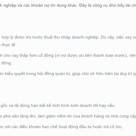
h nghiệp và các khoản nợ tín dụng khác. Đây là công cụ đòn bẩy tài 
hí hợp lý được trừ trước thuế thu nhập doanh nghiệp. Do vậy, việc vay 
 thực tế.
 cho vay thấp hơn cổ đông (vì nợ được ưu tiên thanh toán trước), nên 
ổ đông.
biểu quyết trong hội đồng quản trị, giúp chủ sở hữu hiện tại duy trì 
gốc và lãi đúng hạn bất kể tình hình kinh doanh tốt hay xấu.
ro phá sản tăng lên, làm giảm niềm tin của khách hàng và nhà cung cấ
 với các điều khoản hạn chế hoạt động đầu tư hoặc trả cổ tức.