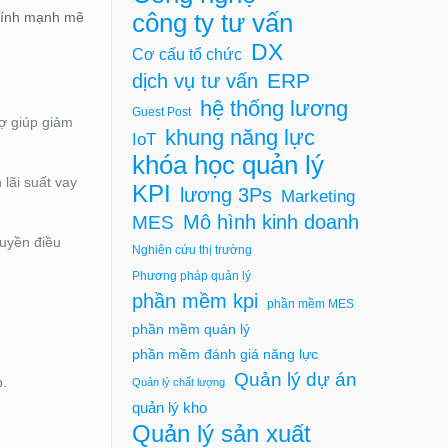
công ty tư vấn
chính mạnh mẽ
DX
Cơ cấu tổ chức
ERP
dịch vụ tư vấn
hệ thống lương
Guest Post
nợ giúp giảm
khung năng lực
IoT
khóa học quản lý
lãi suất vay
KPI
lương 3Ps
Marketing
Mô hình kinh doanh
MES
quyền điều
Nghiên cứu thị trường
Phương pháp quản lý
phần mềm kpi
phần mềm MES
phần mềm quản lý
phần mềm đánh giá năng lực
Quản lý dự án
p.
Quản lý chất lượng
quản lý kho
Quản lý sản xuất