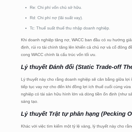
Re: Chi phí vốn chủ sở hữu.
Rd: Chi phí nợ (lãi suất vay).
Tc: Thuế suất thuế thu nhập doanh nghiệp.
Khi doanh nghiệp tăng nợ, WACC ban đầu có xu hướng giảm 
định, rủi ro tài chính tăng lên khiến cả chủ nợ và cổ đông 
cong WACC chính là cấu trúc vốn tối ưu.
Lý thuyết Đánh đổi (Static Trade-off Th
Lý thuyết này cho rằng doanh nghiệp sẽ cân bằng giữa lợi ích
tiếp tục vay nợ cho đến khi đồng lợi ích thuế cuối cùng vừa
nghiệp có tài sản hữu hình lớn và dòng tiền ổn định (như 
sáng tạo.
Lý thuyết Trật tự phân hạng (Pecking O
Khác với việc tìm kiếm một tỷ lệ vàng, lý thuyết này cho r