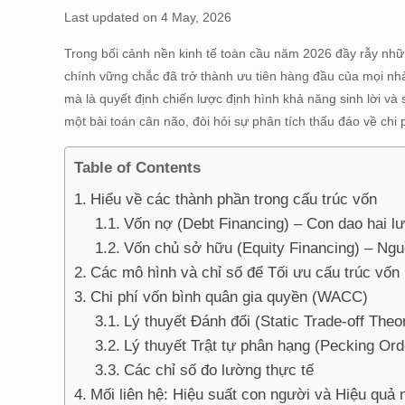
Last updated on 4 May, 2026
Trong bối cảnh nền kinh tế toàn cầu năm 2026 đầy rẫy những
chính vững chắc đã trở thành ưu tiên hàng đầu của mọi nhà
mà là quyết định chiến lược định hình khả năng sinh lời v
một bài toán cân não, đòi hỏi sự phân tích thấu đáo về chi p
Table of Contents
Hiểu về các thành phần trong cấu trúc vốn
Vốn nợ (Debt Financing) – Con dao hai l
Vốn chủ sở hữu (Equity Financing) – Ngu
Các mô hình và chỉ số để Tối ưu cấu trúc vốn
Chi phí vốn bình quân gia quyền (WACC)
Lý thuyết Đánh đổi (Static Trade-off Theo
Lý thuyết Trật tự phân hạng (Pecking Ord
Các chỉ số đo lường thực tế
Mối liên hệ: Hiệu suất con người và Hiệu quả