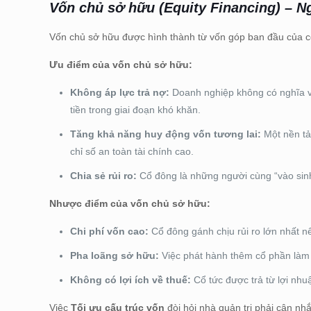
Vốn chủ sở hữu (Equity Financing) – N
Vốn chủ sở hữu được hình thành từ vốn góp ban đầu của cổ
Ưu điểm của vốn chủ sở hữu:
Không áp lực trả nợ:
Doanh nghiệp không có nghĩa vụ
tiền trong giai đoạn khó khăn.
Tăng khả năng huy động vốn tương lai:
Một nền tả
chỉ số an toàn tài chính cao.
Chia sẻ rủi ro:
Cổ đông là những người cùng “vào sinh 
Nhược điểm của vốn chủ sở hữu:
Chi phí vốn cao:
Cổ đông gánh chịu rủi ro lớn nhất nê
Pha loãng sở hữu:
Việc phát hành thêm cổ phần làm 
Không có lợi ích về thuế:
Cổ tức được trả từ lợi nhu
Việc
Tối ưu cấu trúc vốn
đòi hỏi nhà quản trị phải cân nhắ