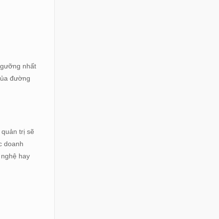
 ngưỡng nhất
 của đường
 quản trị sẽ
ác doanh
g nghệ hay