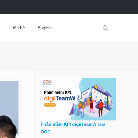
Liên hệ
English
Phần mềm KPI digiiTeamW của
OOC