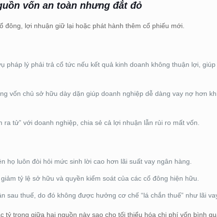
guồn vốn an toàn nhưng đắt đỏ
 đông, lợi nhuận giữ lại hoặc phát hành thêm cổ phiếu mới.
 pháp lý phải trả cổ tức nếu kết quả kinh doanh không thuận lợi, giú
ng vốn chủ sở hữu dày dặn giúp doanh nghiệp dễ dàng vay nợ hơn khi
ra tử” với doanh nghiệp, chia sẻ cả lợi nhuận lẫn rủi ro mất vốn.
n họ luôn đòi hỏi mức sinh lời cao hơn lãi suất vay ngân hàng.
giảm tỷ lệ sở hữu và quyền kiểm soát của các cổ đông hiện hữu.
ận sau thuế, do đó không được hưởng cơ chế “lá chắn thuế” như lãi va
c tỷ trọng giữa hai nguồn này sao cho tối thiểu hóa chi phí vốn bình qu