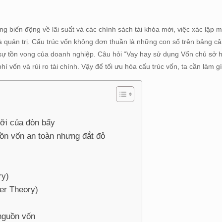
 biến động về lãi suất và các chính sách tài khóa mới, việc xác lập m
 quản trị. Cấu trúc vốn không đơn thuần là những con số trên bảng câ
à sự tồn vong của doanh nghiệp. Câu hỏi “Vay hay sử dụng Vốn chủ sở h
hí vốn và rủi ro tài chính. Vậy để tối ưu hóa cấu trúc vốn, ta cần làm g
ưỡi của đòn bẩy
ồn vốn an toàn nhưng đắt đỏ
ry)
er Theory)
 nguồn vốn