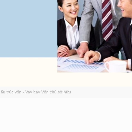
cấu trúc vốn - Vay hay Vốn chủ sở hữu