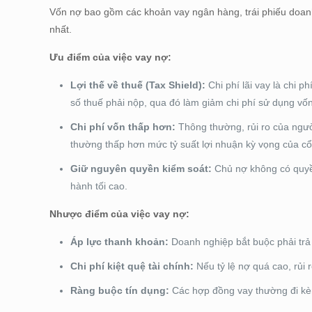
Vốn nợ bao gồm các khoản vay ngân hàng, trái phiếu doan
nhất.
Ưu điểm của việc vay nợ:
Lợi thế về thuế (Tax Shield):
Chi phí lãi vay là chi p
số thuế phải nộp, qua đó làm giảm chi phí sử dụng vốn
Chi phí vốn thấp hơn:
Thông thường, rủi ro của người
thường thấp hơn mức tỷ suất lợi nhuận kỳ vọng của c
Giữ nguyên quyền kiểm soát:
Chủ nợ không có quyền 
hành tối cao.
Nhược điểm của việc vay nợ:
Áp lực thanh khoản:
Doanh nghiệp bắt buộc phải trả 
Chi phí kiệt quệ tài chính:
Nếu tỷ lệ nợ quá cao, rủi 
Ràng buộc tín dụng:
Các hợp đồng vay thường đi kèm