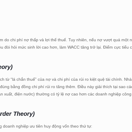
do chi phí nợ thấp và lợi thế thuế. Tuy nhiên, nếu nợ vượt quá một
đều đòi hỏi mức sinh lời cao hơn, làm WACC tăng trở lại. Điểm cực tiểu
eory)
 từ “lá chắn thuế” của nợ và chi phí của rủi ro kiệt quệ tài chính. Nhà
 đúng bằng đồng chi phí rủi ro tăng thêm. Điều này giải thích tại sao c
sản xuất, điện nước) thường có tỷ lệ nợ cao hơn các doanh nghiệp côn
rder Theory)
ằng doanh nghiệp ưu tiên huy động vốn theo thứ tự: