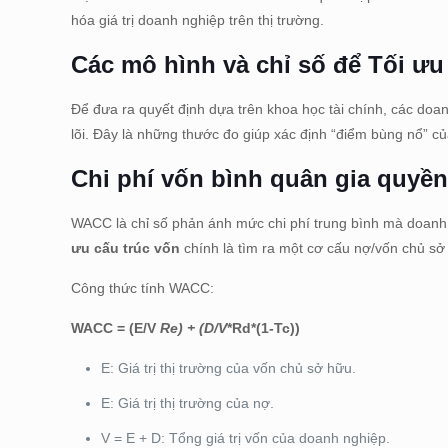
hóa giá trị doanh nghiệp trên thị trường.
Các mô hình và chỉ số để Tối ưu
Để đưa ra quyết định dựa trên khoa học tài chính, các doa
lõi. Đây là những thước đo giúp xác định “điểm bùng nổ” củ
Chi phí vốn bình quân gia quyề
WACC là chỉ số phản ánh mức chi phí trung bình mà doanh
ưu cấu trúc vốn
chính là tìm ra một cơ cấu nợ/vốn chủ s
Công thức tính WACC:
WACC = (E/V
Re) + (D/V
*Rd*(1-Tc))
E: Giá trị thị trường của vốn chủ sở hữu.
E: Giá trị thị trường của nợ.
V = E + D: Tổng giá trị vốn của doanh nghiệp.