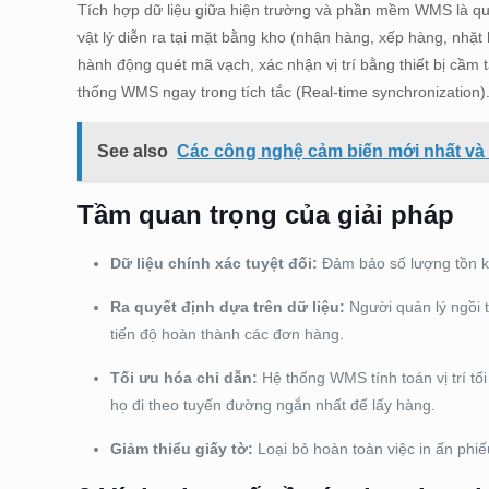
Tích hợp dữ liệu giữa hiện trường và phần mềm WMS là quá t
vật lý diễn ra tại mặt bằng kho (nhận hàng, xếp hàng, nhặ
hành động quét mã vạch, xác nhận vị trí bằng thiết bị cầm 
thống WMS ngay trong tích tắc (Real-time synchronization)
See also
Các công nghệ cảm biến mới nhất và
Tầm quan trọng của giải pháp
Dữ liệu chính xác tuyệt đối:
Đảm bảo số lượng tồn kh
Ra quyết định dựa trên dữ liệu:
Người quản lý ngồi 
tiến độ hoàn thành các đơn hàng.
Tối ưu hóa chỉ dẫn:
Hệ thống WMS tính toán vị trí tối 
họ đi theo tuyến đường ngắn nhất để lấy hàng.
Giảm thiểu giấy tờ:
Loại bỏ hoàn toàn việc in ấn phiế