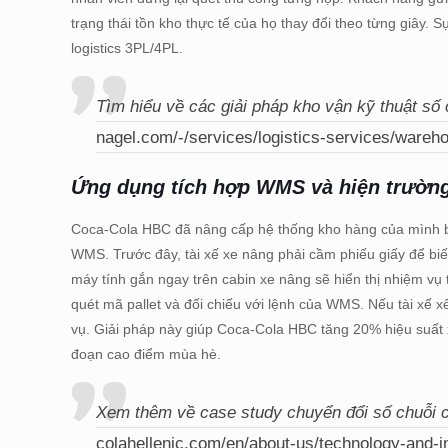
trạng thái tồn kho thực tế của họ thay đổi theo từng giây.
logistics 3PL/4PL.
Tìm hiểu về các giải pháp kho vận kỹ thuật số
nagel.com/-/services/logistics-services/wareho
Ứng dụng tích hợp WMS và hiện trường
Coca-Cola HBC đã nâng cấp hệ thống kho hàng của mình bằn
WMS. Trước đây, tài xế xe nâng phải cầm phiếu giấy để biết
máy tính gắn ngay trên cabin xe nâng sẽ hiển thị nhiệm vụ 
quét mã pallet và đối chiếu với lệnh của WMS. Nếu tài xế x
vụ. Giải pháp này giúp Coca-Cola HBC tăng 20% hiệu suất x
đoạn cao điểm mùa hè.
Xem thêm về case study chuyển đổi số chuỗi 
colahellenic.com/en/about-us/technology-and-i