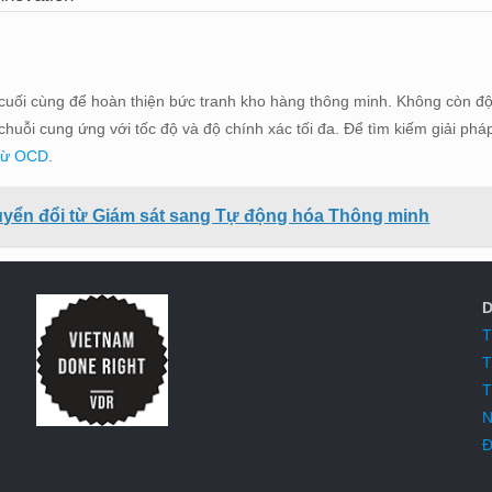
cuối cùng để hoàn thiện bức tranh kho hàng thông minh. Không còn độ 
huỗi cung ứng với tốc độ và độ chính xác tối đa. Để tìm kiếm giải pháp
từ OCD
.
uyển đổi từ Giám sát sang Tự động hóa Thông minh
D
T
T
T
N
Đ