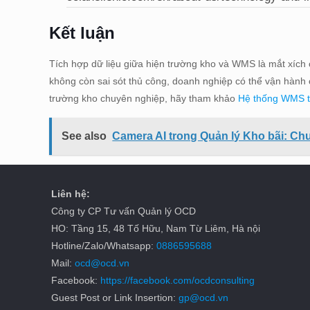
Kết luận
Tích hợp dữ liệu giữa hiện trường kho và WMS là mắt xích 
không còn sai sót thủ công, doanh nghiệp có thể vận hành c
trường kho chuyên nghiệp, hãy tham khảo
Hệ thống WMS 
See also
Camera AI trong Quản lý Kho bãi: Ch
Liên hệ:
Công ty CP Tư vấn Quản lý OCD
HO: Tầng 15, 48 Tố Hữu, Nam Từ Liêm, Hà nội
Hotline/Zalo/Whatsapp:
0886595688
Mail:
ocd@ocd.vn
Facebook:
https://facebook.com/ocdconsulting
Guest Post or Link Insertion:
gp@ocd.vn