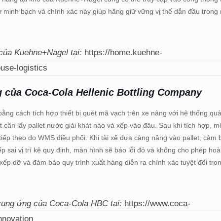
 Sự minh bạch và chính xác này giúp hãng giữ vững vị thế dẫn đầu trong
 của Kuehne+Nagel tại:
https://home.kuehne-
use-logistics
 của Coca-Cola Hellenic Bottling Company
g cách tích hợp thiết bị quét mã vạch trên xe nâng với hệ thống quả
 cần lấy pallet nước giải khát nào và xếp vào đâu. Sau khi tích hợp, 
tiếp theo do WMS điều phối. Khi tài xế đưa càng nâng vào pallet, cảm b
ếp sai vị trí kệ quy định, màn hình sẽ báo lỗi đỏ và không cho phép h
ếp dỡ và đảm bảo quy trình xuất hàng diễn ra chính xác tuyệt đối tron
cung ứng của Coca-Cola HBC tại:
https://www.coca-
nnovation