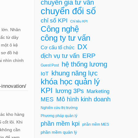
chuyên gia tư vấn
chuyển đổi số
chỉ số KPI
Chỉ tiêu KPI
Công nghệ
 lớn. Nhân
công ty tư vấn
hấc từ dây
 một ô kệ
DX
Cơ cấu tổ chức
n sơ đồ hệ
ERP
dịch vụ tư vấn
ái nhìn chính
hệ thống lương
Guest Post
khung năng lực
IoT
khóa học quản lý
-innovation/
KPI
lương 3Ps
Marketing
Mô hình kinh doanh
MES
Nghiên cứu thị trường
 các kho hàng
Phương pháp quản lý
cốt lõi. Khi
phần mềm kpi
phần mềm MES
 không cần
phần mềm quản lý
tin để xem