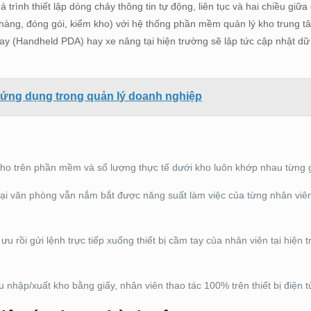
rình thiết lập dòng chảy thông tin tự động, liên tục và hai chiều giữa
t hàng, đóng gói, kiểm kho) với hệ thống phần mềm quản lý kho trung 
tay (Handheld PDA) hay xe nâng tại hiện trường sẽ lập tức cập nhật dữ 
.
 ứng dụng trong quản lý doanh nghiệp
o trên phần mềm và số lượng thực tế dưới kho luôn khớp nhau từng g
tại văn phòng vẫn nắm bắt được năng suất làm việc của từng nhân viên
ưu rồi gửi lệnh trực tiếp xuống thiết bị cầm tay của nhân viên tại hiện 
u nhập/xuất kho bằng giấy, nhân viên thao tác 100% trên thiết bị điện t