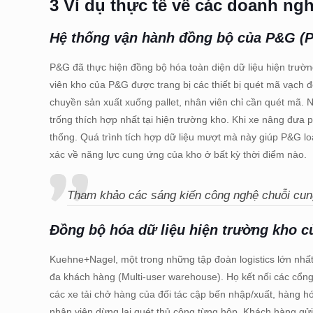
3 Ví dụ thực tế về các doanh ng
Hệ thống vận hành đồng bộ của P&G (P
P&G đã thực hiện đồng bộ hóa toàn diện dữ liệu hiện trư
viên kho của P&G được trang bị các thiết bị quét mã vạch 
chuyền sản xuất xuống pallet, nhân viên chỉ cần quét mã.
trống thích hợp nhất tại hiện trường kho. Khi xe nâng đưa pa
thống. Quá trình tích hợp dữ liệu mượt mà này giúp P&G loạ
xác về năng lực cung ứng của kho ở bất kỳ thời điểm nào.
Tham khảo các sáng kiến công nghệ chuỗi cun
Đồng bộ hóa dữ liệu hiện trường kho 
Kuehne+Nagel, một trong những tập đoàn logistics lớn nhất 
đa khách hàng (Multi-user warehouse). Họ kết nối các cổng 
các xe tải chở hàng của đối tác cập bến nhập/xuất, hàng 
nhân viên dừng lại quét thủ công từng hộp. Khách hàng gử