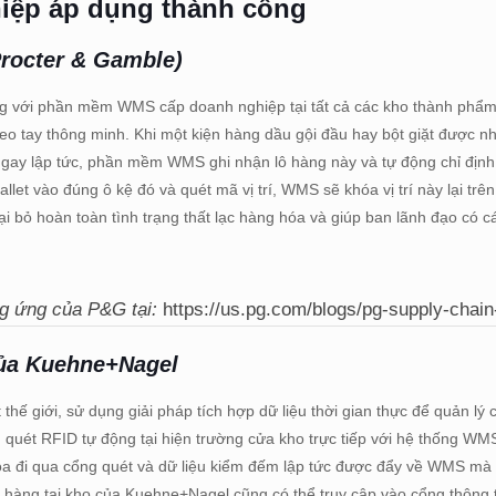
hiệp áp dụng thành công
rocter & Gamble)
ờng với phần mềm WMS cấp doanh nghiệp tại tất cả các kho thành phẩm
đeo tay thông minh. Khi một kiện hàng dầu gội đầu hay bột giặt được n
 Ngay lập tức, phần mềm WMS ghi nhận lô hàng này và tự động chỉ định
llet vào đúng ô kệ đó và quét mã vị trí, WMS sẽ khóa vị trí này lại trê
i bỏ hoàn toàn tình trạng thất lạc hàng hóa và giúp ban lãnh đạo có c
g ứng của P&G tại:
https://us.pg.com/blogs/pg-supply-chain
của Kuehne+Nagel
thế giới, sử dụng giải pháp tích hợp dữ liệu thời gian thực để quản lý
quét RFID tự động tại hiện trường cửa kho trực tiếp với hệ thống WMS 
hóa đi qua cổng quét và dữ liệu kiểm đếm lập tức được đẩy về WMS mà
i hàng tại kho của Kuehne+Nagel cũng có thể truy cập vào cổng thông 