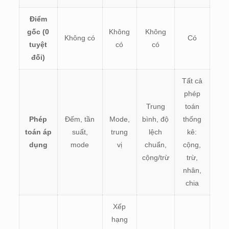
Điểm
gốc (0
Không
Không
Không có
Có
tuyệt
có
có
đối)
Tất cả
phép
Trung
toán
Phép
Đếm, tần
Mode,
bình, độ
thống
toán áp
suất,
trung
lệch
kê:
dụng
mode
vị
chuẩn,
cộng,
cộng/trừ
trừ,
nhân,
chia
Xếp
hạng