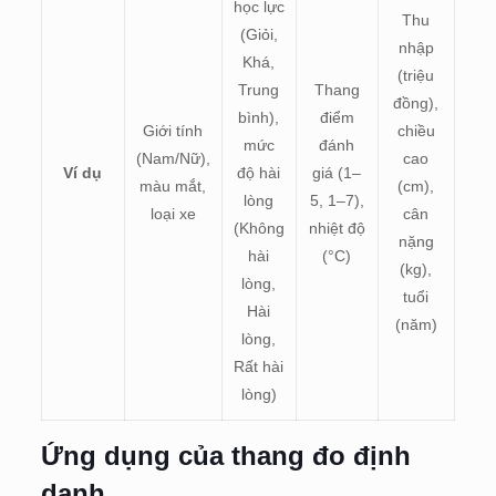
học lực
Thu
(Giỏi,
nhập
Khá,
(triệu
Trung
Thang
đồng),
bình),
điểm
Giới tính
chiều
mức
đánh
(Nam/Nữ),
cao
Ví dụ
độ hài
giá (1–
màu mắt,
(cm),
lòng
5, 1–7),
loại xe
cân
(Không
nhiệt độ
nặng
hài
(°C)
(kg),
lòng,
tuổi
Hài
(năm)
lòng,
Rất hài
lòng)
Ứng dụng của thang đo định
danh