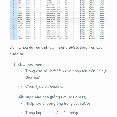
Để mã hóa dữ liệu định danh trong SPSS, thực hiện các
bước sau:
Khai báo biến
:
Trong cửa sổ
Variable View
, nhập tên biến (ví dụ:
GioiTinh
).
Chọn
Type
là
Numeric
.
Đặt nhãn cho các giá trị (Value Labels)
:
Nhấp vào ô tương ứng trong cột
Values
.
Trong hộp thoại xuất hiện, nhập: