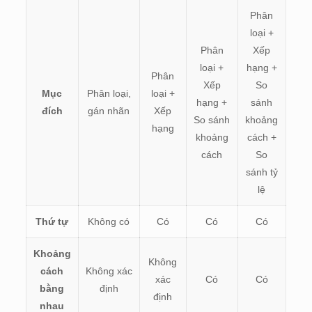
Phân
loại +
Phân
Xếp
loại +
hạng +
Phân
Xếp
So
Mục
Phân loại,
loại +
hạng +
sánh
đích
gán nhãn
Xếp
So sánh
khoảng
hạng
khoảng
cách +
cách
So
sánh tỷ
lệ
Thứ tự
Không có
Có
Có
Có
Khoảng
Không
cách
Không xác
xác
Có
Có
bằng
định
định
nhau