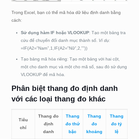
Trong Excel, bạn có thể mã hóa dữ liệu định danh bằng
cách:
Sử dụng hàm IF hoặc VLOOKUP
: Tạo một bảng tra
cứu để chuyển đổi danh mục thành số.
Ví dụ:
=IF(A2=”Nam”,1,IF(A2=”Nữ”,2,””))
Tạo bảng mã hóa riêng: Tạo một bảng với hai cột,
một cho danh mục và một cho mã số, sau đó sử dụng
VLOOKUP để mã hóa.
Phân biệt thang đo định danh
với các loại thang đo khác
Thang đo
Thang
Thang
Thang
Tiêu
định
đo thứ
đo
đo tỷ
chí
danh
bậc
khoảng
lệ