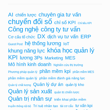
chuyên gia tư vấn
AI
chiến lược
chuyển đổi số
chỉ số KPI
Chỉ tiêu KPI
Công nghệ
công ty tư vấn
DX
ERP
dịch vụ tư vấn
Cơ cấu tổ chức
hệ thống lương
IoT
Guest Post
khóa học quản lý
khung năng lực
KPI
lương 3Ps
MES
Marketing
Mô hình kinh doanh
Nghiên cứu thị trường
phần mềm kpi
Phương pháp quản lý
phần mềm MES
phần mềm quản lý
phần mềm đánh giá năng lực
Quản lý dự án
quản lý kho
Quản lý chất lượng
Quản lý sản xuất
quản trị chiến lược
Quản trị nhân sự
triển khai phần mềm
tư vấn kpi
Trí tuệ nhân tạo
tái cơ cấu
truyền thông nội bộ