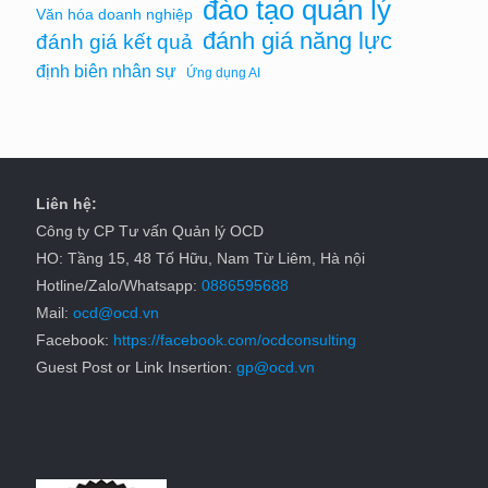
đào tạo quản lý
Văn hóa doanh nghiệp
đánh giá năng lực
đánh giá kết quả
định biên nhân sự
Ứng dụng AI
Liên hệ:
Công ty CP Tư vấn Quản lý OCD
HO: Tầng 15, 48 Tố Hữu, Nam Từ Liêm, Hà nội
Hotline/Zalo/Whatsapp:
0886595688
Mail:
ocd@ocd.vn
Facebook:
https://facebook.com/ocdconsulting
Guest Post or Link Insertion:
gp@ocd.vn