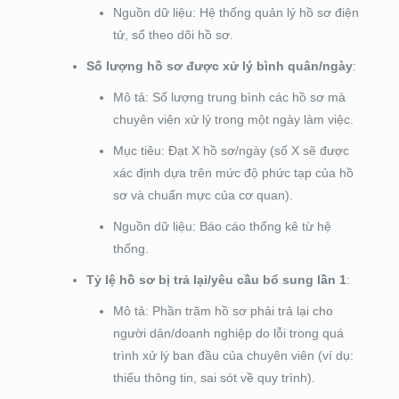
Nguồn dữ liệu: Hệ thống quản lý hồ sơ điện
tử, sổ theo dõi hồ sơ.
Số lượng hồ sơ được xử lý bình quân/ngày
:
Mô tả: Số lượng trung bình các hồ sơ mà
chuyên viên xử lý trong một ngày làm việc.
Mục tiêu: Đạt X hồ sơ/ngày (số X sẽ được
xác định dựa trên mức độ phức tạp của hồ
sơ và chuẩn mực của cơ quan).
Nguồn dữ liệu: Báo cáo thống kê từ hệ
thống.
Tỷ lệ hồ sơ bị trả lại/yêu cầu bổ sung lần 1
:
Mô tả: Phần trăm hồ sơ phải trả lại cho
người dân/doanh nghiệp do lỗi trong quá
trình xử lý ban đầu của chuyên viên (ví dụ:
thiếu thông tin, sai sót về quy trình).