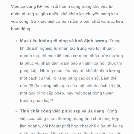
Việc áp dụng KPI vốn rất thành công trong khu vực tư
nhân nhưng lại gặp nhiều khó khăn khi chuyển sang khu
vực công. Sự khác biệt cơ bản nằm ở bản chất và mục tiêu
hoạt động:
Mục tiêu không rõ ràng và khó định lượng
: Trong
khi doanh nghiệp tư nhân tập trung vào lợi nhuận,
doanh thu, thì mục tiêu của cơ quan nhà nước thường
là phục vụ nhân dân, đảm bảo an sinh xã hội, thực thi
pháp luật. Những mục tiêu này rất khó để định lượng
một cách cụ thể, rõ ràng bằng các con số. Làm thế
nào để đo lường hiệu quả của một chính sách xã hội,
một quy trình cấp phép, hay một hoạt động tuyên
truyền pháp luật?
Tính chất công việc phức tạp và đa dạng
: Công
việc của công chức thường mang tính chất tổng hợp,
liên ngành, đòi hỏi sự phối hợp chặt chẽ giữa nhiều cá
nhân và đơn vị. Một công việc có thể bao gồm cả yếu