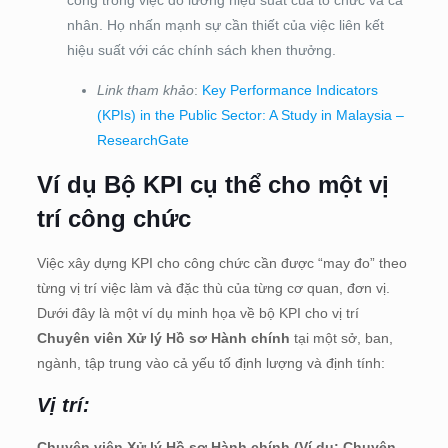
công trong việc đo lường hiệu suất của tổ chức và cá
nhân. Họ nhấn mạnh sự cần thiết của việc liên kết
hiệu suất với các chính sách khen thưởng.
Link tham khảo
:
Key Performance Indicators
(KPIs) in the Public Sector: A Study in Malaysia –
ResearchGate
Ví dụ Bộ KPI cụ thể cho một vị
trí công chức
Việc xây dựng KPI cho công chức cần được “may đo” theo
từng vị trí việc làm và đặc thù của từng cơ quan, đơn vị.
Dưới đây là một ví dụ minh họa về bộ KPI cho vị trí
Chuyên viên Xử lý Hồ sơ Hành chính
tại một sở, ban,
ngành, tập trung vào cả yếu tố định lượng và định tính:
Vị trí
:
Chuyên viên Xử lý Hồ sơ Hành chính (Ví dụ: Chuyên