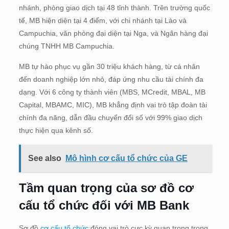
nhánh, phòng giao dịch tại 48 tỉnh thành. Trên trường quốc
tế, MB hiện diện tại 4 điểm, với chi nhánh tại Lào và
Campuchia, văn phòng đại diện tại Nga, và Ngân hàng đại
chúng TNHH MB Campuchia.
MB tự hào phục vụ gần 30 triệu khách hàng, từ cá nhân
đến doanh nghiệp lớn nhỏ, đáp ứng nhu cầu tài chính đa
dạng. Với 6 công ty thành viên (MBS, MCredit, MBAL, MB
Capital, MBAMC, MIC), MB khẳng định vai trò tập đoàn tài
chính đa năng, dẫn đầu chuyển đổi số với 99% giao dịch
thực hiện qua kênh số.
See also
Mô hình cơ cấu tổ chức của GE
Tầm quan trọng của sơ đồ cơ
cấu tổ chức đối với MB Bank
Sơ đồ
cơ cấu tổ chức
đóng vai trò cực kỳ quan trọng trong