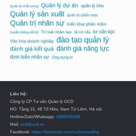
Quản lý dự án
quản lý kho
Quản lý chất lượng
Quản lý sản xuất
quản trị chiến lược
Quản trị nhân sự
triển khai phần mềm
tư vấn kpi
Trí tuệ nhân tạo
tái cơ cấu
truyền thông nội bộ
đào tạo quản lý
Văn hóa doanh nghiệp
đánh giá năng lực
đánh giá kết quả
định biên nhân sự
Ứng dụng AI
Liên hệ:
Công ty CP Tư vấn Quản lý OCD
HO: Tầng 15, 48 Tố Hữu, Nam Từ Liêm, Hà nội
Hotline/Zalo/Whatsapp:
0886595688
Mail:
ocd@ocd.vn
Facebook:
https://facebook.com/ocdconsulting