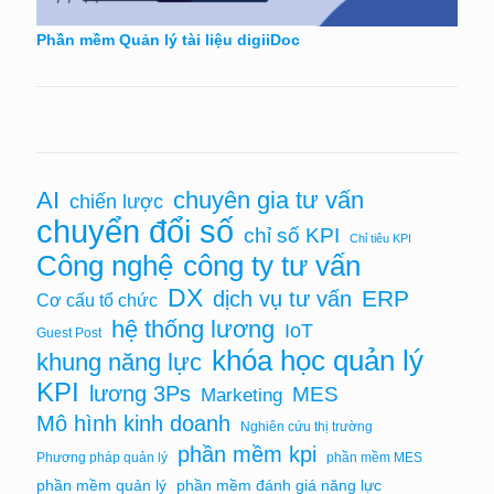
Phần mềm Quản lý tài liệu digiiDoc
AI
chuyên gia tư vấn
chiến lược
chuyển đổi số
chỉ số KPI
Chỉ tiêu KPI
Công nghệ
công ty tư vấn
DX
ERP
dịch vụ tư vấn
Cơ cấu tổ chức
hệ thống lương
IoT
Guest Post
khóa học quản lý
khung năng lực
KPI
lương 3Ps
MES
Marketing
Mô hình kinh doanh
Nghiên cứu thị trường
phần mềm kpi
Phương pháp quản lý
phần mềm MES
phần mềm quản lý
phần mềm đánh giá năng lực