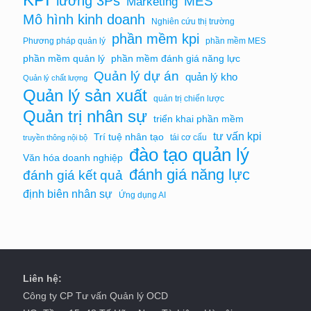
KPI
lương 3Ps
MES
Marketing
Mô hình kinh doanh
Nghiên cứu thị trường
phần mềm kpi
Phương pháp quản lý
phần mềm MES
phần mềm quản lý
phần mềm đánh giá năng lực
Quản lý dự án
quản lý kho
Quản lý chất lượng
Quản lý sản xuất
quản trị chiến lược
Quản trị nhân sự
triển khai phần mềm
tư vấn kpi
Trí tuệ nhân tạo
tái cơ cấu
truyền thông nội bộ
đào tạo quản lý
Văn hóa doanh nghiệp
đánh giá năng lực
đánh giá kết quả
định biên nhân sự
Ứng dụng AI
Liên hệ:
Công ty CP Tư vấn Quản lý OCD