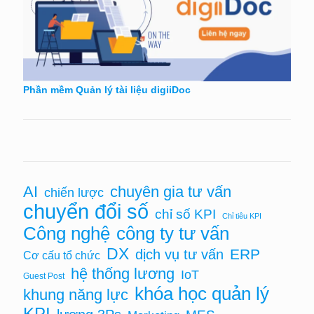
Phần mềm Quản lý tài liệu digiiDoc
AI
chuyên gia tư vấn
chiến lược
chuyển đổi số
chỉ số KPI
Chỉ tiêu KPI
Công nghệ
công ty tư vấn
DX
ERP
dịch vụ tư vấn
Cơ cấu tổ chức
hệ thống lương
IoT
Guest Post
khóa học quản lý
khung năng lực