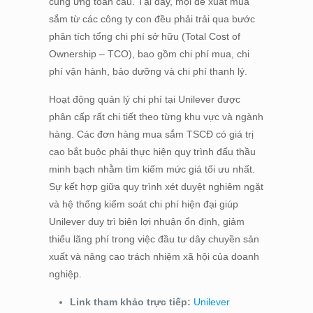
cung ứng toàn cầu. Tại đây, mọi đề xuất mua
sắm từ các công ty con đều phải trải qua bước
phân tích tổng chi phí sở hữu (Total Cost of
Ownership – TCO), bao gồm chi phí mua, chi
phí vận hành, bảo dưỡng và chi phí thanh lý.
Hoạt động quản lý chi phí tại Unilever được
phân cấp rất chi tiết theo từng khu vực và ngành
hàng. Các đơn hàng mua sắm TSCĐ có giá trị
cao bắt buộc phải thực hiện quy trình đấu thầu
minh bạch nhằm tìm kiếm mức giá tối ưu nhất.
Sự kết hợp giữa quy trình xét duyệt nghiêm ngặt
và hệ thống kiểm soát chi phí hiện đại giúp
Unilever duy trì biên lợi nhuận ổn định, giảm
thiểu lãng phí trong việc đầu tư dây chuyền sản
xuất và nâng cao trách nhiệm xã hội của doanh
nghiệp.
Link tham khảo trực tiếp:
Unilever