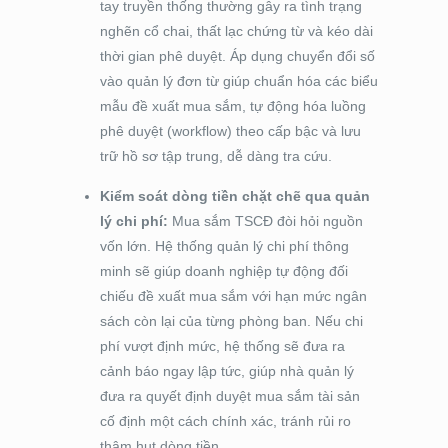
tay truyền thống thường gây ra tình trạng
nghẽn cổ chai, thất lạc chứng từ và kéo dài
thời gian phê duyệt. Áp dụng chuyển đổi số
vào quản lý đơn từ giúp chuẩn hóa các biểu
mẫu đề xuất mua sắm, tự động hóa luồng
phê duyệt (workflow) theo cấp bậc và lưu
trữ hồ sơ tập trung, dễ dàng tra cứu.
Kiểm soát dòng tiền chặt chẽ qua quản
lý chi phí:
Mua sắm TSCĐ đòi hỏi nguồn
vốn lớn. Hệ thống quản lý chi phí thông
minh sẽ giúp doanh nghiệp tự động đối
chiếu đề xuất mua sắm với hạn mức ngân
sách còn lại của từng phòng ban. Nếu chi
phí vượt định mức, hệ thống sẽ đưa ra
cảnh báo ngay lập tức, giúp nhà quản lý
đưa ra quyết định duyệt mua sắm tài sản
cố định một cách chính xác, tránh rủi ro
thâm hụt dòng tiền.