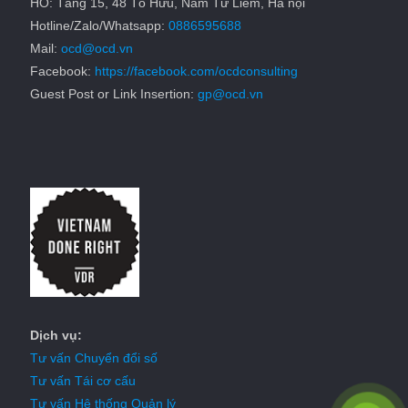
HO: Tầng 15, 48 Tố Hữu, Nam Từ Liêm, Hà nội
Hotline/Zalo/Whatsapp:
0886595688
Mail:
ocd@ocd.vn
Facebook:
https://facebook.com/ocdconsulting
Guest Post or Link Insertion:
gp@ocd.vn
Dịch vụ:
Tư vấn Chuyển đổi số
Tư vấn Tái cơ cấu
Tư vấn Hệ thống Quản lý