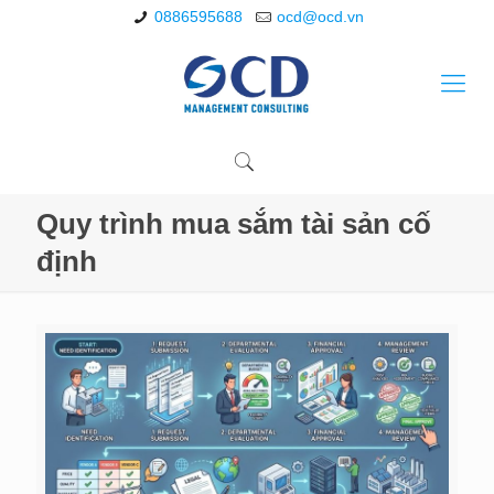
0886595688
ocd@ocd.vn
Quy trình mua sắm tài sản cố
định