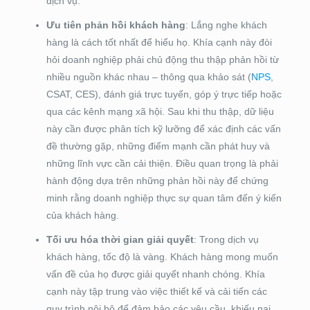
dịch vụ.
Ưu tiên phản hồi khách hàng
: Lắng nghe khách
hàng là cách tốt nhất để hiểu họ. Khía cạnh này đòi
hỏi doanh nghiệp phải chủ động thu thập phản hồi từ
nhiều nguồn khác nhau – thông qua khảo sát (
NPS
,
CSAT, CES), đánh giá trực tuyến, góp ý trực tiếp hoặc
qua các kênh mạng xã hội. Sau khi thu thập, dữ liệu
này cần được phân tích kỹ lưỡng để xác định các vấn
đề thường gặp, những điểm mạnh cần phát huy và
những lĩnh vực cần cải thiện. Điều quan trọng là phải
hành động dựa trên những phản hồi này để chứng
minh rằng doanh nghiệp thực sự quan tâm đến ý kiến
của khách hàng.
Tối ưu hóa thời gian giải quyết
: Trong dịch vụ
khách hàng, tốc độ là vàng. Khách hàng mong muốn
vấn đề của họ được giải quyết nhanh chóng. Khía
cạnh này tập trung vào việc thiết kế và cải tiến các
quy trình nội bộ để đảm bảo các yêu cầu, khiếu nại