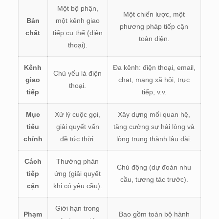
Một bộ phận,
Một chiến lược, một
Bản
một kênh giao
phương pháp tiếp cận
chất
tiếp cụ thể (điện
toàn diện.
thoại).
Kênh
Đa kênh: điện thoại, email,
Chủ yếu là điện
giao
chat, mạng xã hội, trực
thoại.
tiếp
tiếp, v.v.
Mục
Xử lý cuộc gọi,
Xây dựng mối quan hệ,
tiêu
giải quyết vấn
tăng cường sự hài lòng và
chính
đề tức thời.
lòng trung thành lâu dài.
Cách
Thường phản
Chủ động (dự đoán nhu
tiếp
ứng (giải quyết
cầu, tương tác trước).
cận
khi có yêu cầu).
Giới hạn trong
Phạm
Bao gồm toàn bộ hành