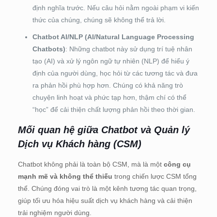
định nghĩa trước. Nếu câu hỏi nằm ngoài phạm vi kiến
thức của chúng, chúng sẽ không thể trả lời.
Chatbot AI/NLP (AI/Natural Language Processing
Chatbots)
: Những chatbot này sử dụng trí tuệ nhân
tạo (AI) và xử lý ngôn ngữ tự nhiên (NLP) để hiểu ý
định của người dùng, học hỏi từ các tương tác và đưa
ra phản hồi phù hợp hơn. Chúng có khả năng trò
chuyện linh hoạt và phức tạp hơn, thậm chí có thể
“học” để cải thiện chất lượng phản hồi theo thời gian.
Mối quan hệ giữa Chatbot và Quản lý
Dịch vụ Khách hàng (CSM)
Chatbot không phải là toàn bộ CSM, mà là một
công cụ
mạnh mẽ và không thể thiếu
trong chiến lược CSM tổng
thể. Chúng đóng vai trò là một kênh tương tác quan trọng,
giúp tối ưu hóa hiệu suất dịch vụ khách hàng và cải thiện
trải nghiệm người dùng.