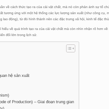
uần về cách thức tạo ra của cải vật chất, mà nó còn phản ánh sự tổ ch
xuất tương ứng với một hệ thống các lực lượng sản xuất (như công cụ, 
lao động), từ đó hình thành nên các đặc trưng xã hội, kinh tế đặc thù
 hiểu về quá trình tạo ra của cải vật chất mà còn nhìn nhận rõ hơn về 
ến đổi lớn trong lịch sử.
quan hệ sản xuất
nism)
de of Production) – Giai đoạn trung gian
ty)