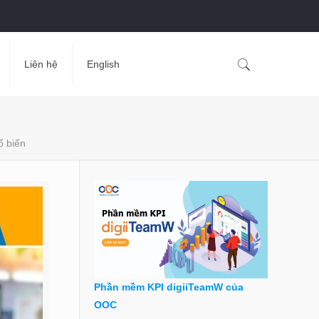
Liên hệ
English
ổ biến
Phần mềm KPI digiiTeamW của
OOC