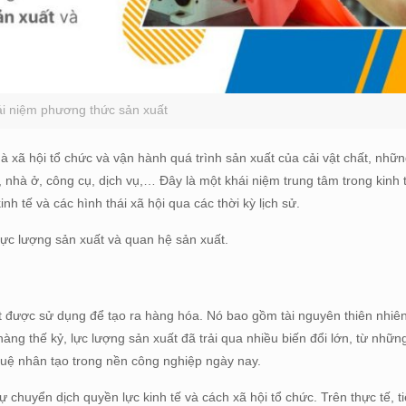
i niệm phương thức sản xuất
à xã hội tổ chức và vận hành quá trình sản xuất của cải vật chất, nhữn
hà ở, công cụ, dịch vụ,… Đây là một khái niệm trung tâm trong kinh tế
h tế và các hình thái xã hội qua các thời kỳ lịch sử.
ực lượng sản xuất và quan hệ sản xuất.
t được sử dụng để tạo ra hàng hóa. Nó bao gồm tài nguyên thiên nhiên
ng thế kỷ, lực lượng sản xuất đã trải qua nhiều biến đổi lớn, từ nhữn
í tuệ nhân tạo trong nền công nghiệp ngày nay.
ự chuyển dịch quyền lực kinh tế và cách xã hội tổ chức. Trên thực tế, t