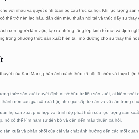
hẽ với nhau và quyết định toàn bộ cấu trúc xã hội. Khi lực lượng sản x
 có thể trở nên lạc hậu, dẫn đến mâu thuẫn nội tại và thúc đẩy sự thay đ
ch con người làm việc, tạo ra những tầng lớp kinh tế mới và định nghĩa
g trong phương thức sản xuất hiện tại, mở đường cho sự thay thế hoặ
t
 thuyết của Karl Marx, phản ánh cách thức xã hội tổ chức và thực hiện
ơng thức sản xuất quyết định ai sở hữu tư liệu sản xuất, ai kiểm soát 
h thành nên các giai cấp xã hội, như giai cấp tư sản và vô sản trong ch
uan hệ sản xuất phù hợp với trình độ phát triển của lực lượng sản xuất
ợp, nó có thể kìm hãm sự tiến bộ và dẫn đến mâu thuẫn xã hội.
 sản xuất và phân phối của cải vật chất ảnh hưởng đến các mối quan 