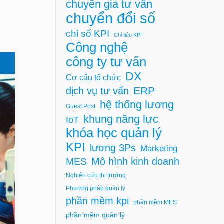
chuyên gia tư vấn
chuyển đổi số
chỉ số KPI
Chỉ tiêu KPI
Công nghệ
công ty tư vấn
DX
Cơ cấu tổ chức
ERP
dịch vụ tư vấn
hệ thống lương
Guest Post
khung năng lực
IoT
khóa học quản lý
KPI
lương 3Ps
Marketing
Mô hình kinh doanh
MES
Nghiên cứu thị trường
Phương pháp quản lý
phần mềm kpi
phần mềm MES
phần mềm quản lý