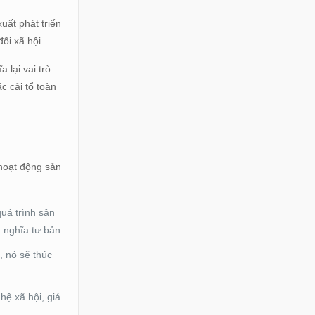
uất phát triển
ổi xã hội.
 lại vai trò
c cải tổ toàn
 hoạt động sản
quá trình sản
ủ nghĩa tư bản.
, nó sẽ thúc
hệ xã hội, giá