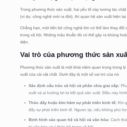
Trong phương thức sản xuất, hai yếu tố này tương tác chặt c
(ví dụ: công nghệ mới ra đời), thì quan hệ sản xuất hiện tại
Chẳng hạn, một tiến bộ công nghệ lớn có thể làm thay đổi cá
trong xã hội. Những mâu thuẫn đó có thể gây ra khủng hoản
diện.
Vai trò của phương thức sản xuấ
​Phương thức sản xuất là một khái niệm quan trọng trong lý
xuất của cải vật chất. Dưới đây là một số vai trò của nó:
Xác định cấu trúc xã hội và phân chia giai cấp:
Phư
xuất và ai hưởng lợi từ kết quả sản xuất. Điều này hìn
Thúc đẩy hoặc kìm hãm sự phát triển kinh tế:
Khi q
đẩy sự phát triển kinh tế. Ngược lại, nếu không phù h
Định hình các quan hệ xã hội và văn hóa:
Cách thức
trị văn hóa và ý thức hệ trong xã hội.