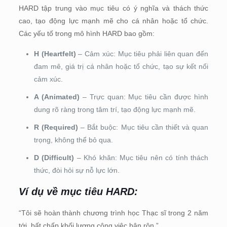
HARD tập trung vào mục tiêu có ý nghĩa và thách thức
cao, tạo động lực mạnh mẽ cho cá nhân hoặc tổ chức.
Các yếu tố trong mô hình HARD bao gồm:
H (Heartfelt)
– Cảm xúc: Mục tiêu phải liên quan đến
đam mê, giá trị cá nhân hoặc tổ chức, tạo sự kết nối
cảm xúc.
A (Animated)
– Trực quan: Mục tiêu cần được hình
dung rõ ràng trong tâm trí, tạo động lực mạnh mẽ.
R (Required)
– Bắt buộc: Mục tiêu cần thiết và quan
trọng, không thể bỏ qua.
D (Difficult)
– Khó khăn: Mục tiêu nên có tính thách
thức, đòi hỏi sự nỗ lực lớn.
Ví dụ về mục tiêu HARD:
“Tôi sẽ hoàn thành chương trình học Thạc sĩ trong 2 năm
tới, bất chấp khối lượng công việc bận rộn.”