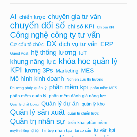
AI
chuyên gia tư vấn
chiến lược
chuyển đổi số
chỉ số KPI
Chỉ tiêu KPI
Công nghệ
công ty tư vấn
DX
ERP
dịch vụ tư vấn
Cơ cấu tổ chức
hệ thống lương
IoT
Guest Post
khóa học quản lý
khung năng lực
KPI
lương 3Ps
MES
Marketing
Mô hình kinh doanh
Nghiên cứu thị trường
phần mềm kpi
Phương pháp quản lý
phần mềm MES
phần mềm quản lý
phần mềm đánh giá năng lực
Quản lý dự án
quản lý kho
Quản lý chất lượng
Quản lý sản xuất
quản trị chiến lược
Quản trị nhân sự
triển khai phần mềm
tư vấn kpi
Trí tuệ nhân tạo
tái cơ cấu
truyền thông nội bộ