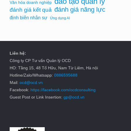
đào tạo quản lý
Văn hóa doanh nghiệp
đánh giá năng lực
đánh giá kết quả
định biên nhân sự
Ứng dụng AI
Liên hệ:
Công ty CP Tư vấn Quản lý OCD
HO: Tầng 15, 48 Tố Hữu, Nam Từ Liêm, Hà nội
Hotline/Zalo/Whatsapp:
0886595688
Mail:
ocd@ocd.vn
Facebook:
https://facebook.com/ocdconsulting
Guest Post or Link Insertion:
gp@ocd.vn