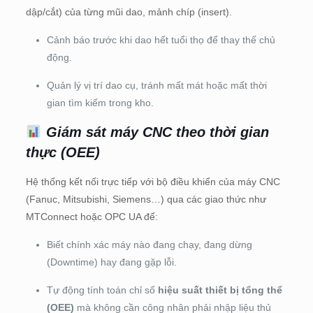
dập/cắt) của từng mũi dao, mảnh chíp (insert).
Cảnh báo trước khi dao hết tuổi thọ để thay thế chủ
động.
Quản lý vị trí dao cụ, tránh mất mát hoặc mất thời
gian tìm kiếm trong kho.
Giám sát máy CNC theo thời gian
thực (OEE)
Hệ thống kết nối trực tiếp với bộ điều khiển của máy CNC
(Fanuc, Mitsubishi, Siemens…) qua các giao thức như
MTConnect hoặc OPC UA để:
Biết chính xác máy nào đang chạy, đang dừng
(Downtime) hay đang gặp lỗi.
Tự động tính toán chỉ số
hiệu suất thiết bị tổng thể
(OEE)
mà không cần công nhân phải nhập liệu thủ