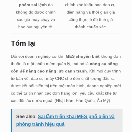
phẩm sai lệch
do
chính xác khấu hao dao cụ,
không đo được chính
điện năng và thời gian gia
xác giờ máy chạy và
công thực tế để tính giá
hao hụt nguyên tệ.
thành chuẩn xác.
Tóm lại
Đối với doanh nghiệp cơ khí,
MES chuyên biệt
không đơn
thuần là một phần mềm quản lý, mà nó là
công cụ sống
còn để nâng cao năng lực cạnh tranh
. Khi mọi quy trình
từ bản vẽ, dao cụ, máy CNC cho đến chất lượng đầu ra
được kết nối hiển thị trên một màn hình, doanh nghiệp mới
có thể tự tin nhận các đơn hàng lớn, yêu cầu khắt khe từ
các đối tác nước ngoài (Nhật Bản, Hàn Quốc, Âu Mỹ).
See also
Sai lầm triển khai MES phổ biến và
phòng tránh hiệu quả