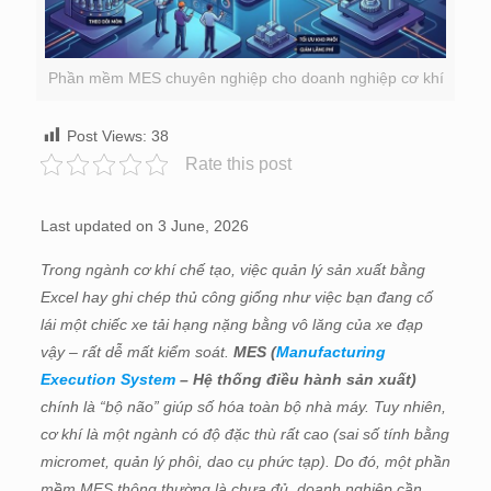
Phần mềm MES chuyên nghiệp cho doanh nghiệp cơ khí
Post Views:
38
Rate this post
Last updated on 3 June, 2026
Trong ngành cơ khí chế tạo, việc quản lý sản xuất bằng
Excel hay ghi chép thủ công giống như việc bạn đang cố
lái một chiếc xe tải hạng nặng bằng vô lăng của xe đạp
vậy – rất dễ mất kiểm soát.
MES (
Manufacturing
Execution System
– Hệ thống điều hành sản xuất)
chính là “bộ não” giúp số hóa toàn bộ nhà máy. Tuy nhiên,
cơ khí là một ngành có độ đặc thù rất cao (sai số tính bằng
micromet, quản lý phôi, dao cụ phức tạp). Do đó, một phần
mềm MES thông thường là chưa đủ, doanh nghiệp cần