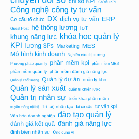
chỉ số KPI
Chỉ tiêu KPI
Công nghệ
công ty tư vấn
DX
ERP
dịch vụ tư vấn
Cơ cấu tổ chức
hệ thống lương
IoT
Guest Post
khóa học quản lý
khung năng lực
KPI
lương 3Ps
MES
Marketing
Mô hình kinh doanh
Nghiên cứu thị trường
phần mềm kpi
Phương pháp quản lý
phần mềm MES
phần mềm quản lý
phần mềm đánh giá năng lực
Quản lý dự án
quản lý kho
Quản lý chất lượng
Quản lý sản xuất
quản trị chiến lược
Quản trị nhân sự
triển khai phần mềm
tư vấn kpi
Trí tuệ nhân tạo
tái cơ cấu
truyền thông nội bộ
đào tạo quản lý
Văn hóa doanh nghiệp
đánh giá năng lực
đánh giá kết quả
định biên nhân sự
Ứng dụng AI