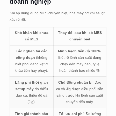
doanh nghiệp
Khi áp dụng đúng MES chuyên biệt, nhà máy cơ khí sẽ lột
xác rõ rệt:
Khó khăn khi chưa
Thay đổi sau khi có MES
có MES
chuyên biệt
Tắc nghẽn tại các
Minh bạch tiến độ 100%
:
công đoạn
(không
Biết rõ lệnh sản xuất đang
biết phôi đang kẹt ở
chạy đến máy nào, tỷ lệ
khâu tiện hay phay).
hoàn thành bao nhiêu %.
Lãng phí thời gian
Chủ động chuẩn bị
: Dao
setup máy
do thiếu
cụ và Jig được điều phối sẵn
dao cụ, thiếu đồ gá
sàng trước khi lệnh sản xuất
(Jig).
chuyển đến máy.
Tính giá thành sản
Tối ưu chi phí
: Đo lường