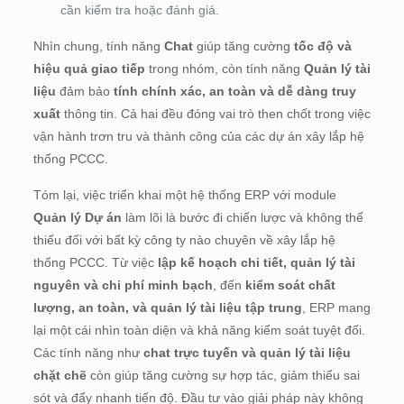
cần kiểm tra hoặc đánh giá.
Nhìn chung, tính năng
Chat
giúp tăng cường
tốc độ và
hiệu quả giao tiếp
trong nhóm, còn tính năng
Quản lý tài
liệu
đảm bảo
tính chính xác, an toàn và dễ dàng truy
xuất
thông tin. Cả hai đều đóng vai trò then chốt trong việc
vận hành trơn tru và thành công của các dự án xây lắp hệ
thống PCCC.
Tóm lại, việc triển khai một hệ thống ERP với module
Quản lý Dự án
làm lõi là bước đi chiến lược và không thể
thiếu đối với bất kỳ công ty nào chuyên về xây lắp hệ
thống PCCC. Từ việc
lập kế hoạch chi tiết, quản lý tài
nguyên và chi phí minh bạch
, đến
kiểm soát chất
lượng, an toàn, và quản lý tài liệu tập trung
, ERP mang
lại một cái nhìn toàn diện và khả năng kiểm soát tuyệt đối.
Các tính năng như
chat trực tuyến và quản lý tài liệu
chặt chẽ
còn giúp tăng cường sự hợp tác, giảm thiểu sai
sót và đẩy nhanh tiến độ. Đầu tư vào giải pháp này không