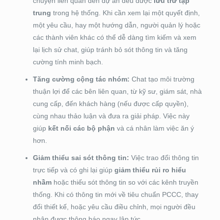
chuyện liên quan đến dự án đều được
lưu trữ tập
trung
trong hệ thống. Khi cần xem lại một quyết định,
một yêu cầu, hay một hướng dẫn, người quản lý hoặc
các thành viên khác có thể dễ dàng tìm kiếm và xem
lại lịch sử chat, giúp tránh bỏ sót thông tin và tăng
cường tính minh bạch.
Tăng cường cộng tác nhóm:
Chat tạo môi trường
thuận lợi để các bên liên quan, từ kỹ sư, giám sát, nhà
cung cấp, đến khách hàng (nếu được cấp quyền),
cùng nhau thảo luận và đưa ra giải pháp. Việc này
giúp
kết nối các bộ phận
và cá nhân làm việc ăn ý
hơn.
Giảm thiểu sai sót thông tin:
Việc trao đổi thông tin
trực tiếp và có ghi lại giúp
giảm thiểu rủi ro hiểu
nhầm
hoặc thiếu sót thông tin so với các kênh truyền
thống. Khi có thông tin mới về tiêu chuẩn PCCC, thay
đổi thiết kế, hoặc yêu cầu điều chỉnh, mọi người đều
nhận được thông báo ngay lập tức.