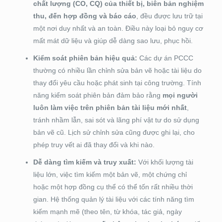
chất lượng (CO, CQ) của thiết bị, biên bản nghiệm
thu, đến hợp đồng và báo cáo
, đều được lưu trữ tại
một nơi duy nhất và an toàn. Điều này loại bỏ nguy cơ
mất mát dữ liệu và giúp dễ dàng sao lưu, phục hồi.
Kiểm soát phiên bản hiệu quả:
Các dự án PCCC
thường có nhiều lần chỉnh sửa bản vẽ hoặc tài liệu do
thay đổi yêu cầu hoặc phát sinh tại công trường. Tính
năng kiểm soát phiên bản đảm bảo rằng
mọi người
luôn làm việc trên phiên bản tài liệu mới nhất
,
tránh nhầm lẫn, sai sót và lãng phí vật tư do sử dụng
bản vẽ cũ. Lịch sử chỉnh sửa cũng được ghi lại, cho
phép truy vết ai đã thay đổi và khi nào.
Dễ dàng tìm kiếm và truy xuất:
Với khối lượng tài
liệu lớn, việc tìm kiếm một bản vẽ, một chứng chỉ
hoặc một hợp đồng cụ thể có thể tốn rất nhiều thời
gian. Hệ thống quản lý tài liệu với các tính năng tìm
kiếm mạnh mẽ (theo tên, từ khóa, tác giả, ngày