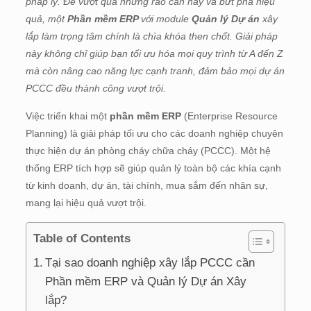
pháp lý. Để vượt qua những rào cản này và bứt phá hiệu
quả, một
Phần mềm ERP
với module
Quản lý Dự án
xây
lắp làm trọng tâm chính là chìa khóa then chốt. Giải pháp
này không chỉ giúp bạn tối ưu hóa mọi quy trình từ A đến Z
mà còn nâng cao năng lực cạnh tranh, đảm bảo mọi dự án
PCCC đều thành công vượt trội.
Việc triển khai một
phần mềm ERP
(Enterprise Resource
Planning) là giải pháp tối ưu cho các doanh nghiệp chuyên
thực hiện dự án phòng cháy chữa cháy (PCCC). Một hệ
thống ERP tích hợp sẽ giúp quản lý toàn bộ các khía cạnh
từ kinh doanh, dự án, tài chính, mua sắm đến nhân sự,
mang lại hiệu quả vượt trội.
Table of Contents
Tại sao doanh nghiệp xây lắp PCCC cần
Phần mềm ERP và Quản lý Dự án Xây
lắp?