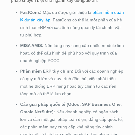
pháp chuyên biệt cho ngành xây dựng/dự án:
FastCons:
Mặc dù được giới thiệu là
phần mềm quản
lý dự án xây lắp
, FastCons có thể là một phần của hệ
sinh thái ERP với các tính năng quản lý tài chính, vật
tư phù hợp.
MISA AMIS:
Nền tảng này cung cấp nhiều module linh
hoạt, có thể cấu hình để phù hợp với quy trình của
doanh nghiệp PCCC.
Phần mềm ERP tùy chỉnh:
Đối với các doanh nghiệp
có quy mô lớn và quy trình đặc thù, việc phát triển
một hệ thống ERP riêng hoặc tùy chỉnh từ các nền
tảng mở có thể là lựa chọn.
Các giải pháp quốc tế (Odoo, SAP Business One,
Oracle NetSuite):
Nếu doanh nghiệp có ngân sách
lớn và cần một giải pháp toàn diện, đẳng cấp quốc tế,
các phần mềm này cung cấp khả năng tùy chỉnh
mạnh mẽ và tích hợp nhiều module. Tuy nhiên, chi