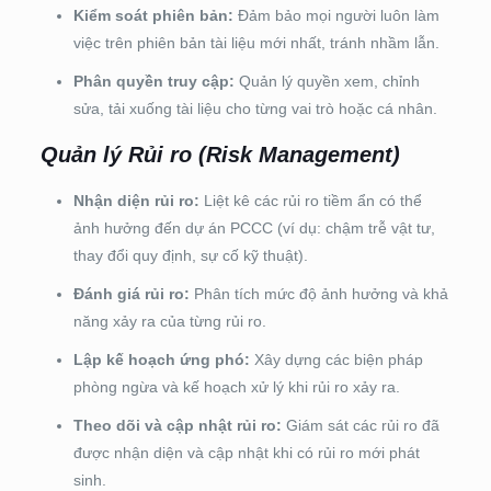
Kiểm soát phiên bản:
Đảm bảo mọi người luôn làm
việc trên phiên bản tài liệu mới nhất, tránh nhầm lẫn.
Phân quyền truy cập:
Quản lý quyền xem, chỉnh
sửa, tải xuống tài liệu cho từng vai trò hoặc cá nhân.
Quản lý Rủi ro (Risk Management)
Nhận diện rủi ro:
Liệt kê các rủi ro tiềm ẩn có thể
ảnh hưởng đến dự án PCCC (ví dụ: chậm trễ vật tư,
thay đổi quy định, sự cố kỹ thuật).
Đánh giá rủi ro:
Phân tích mức độ ảnh hưởng và khả
năng xảy ra của từng rủi ro.
Lập kế hoạch ứng phó:
Xây dựng các biện pháp
phòng ngừa và kế hoạch xử lý khi rủi ro xảy ra.
Theo dõi và cập nhật rủi ro:
Giám sát các rủi ro đã
được nhận diện và cập nhật khi có rủi ro mới phát
sinh.