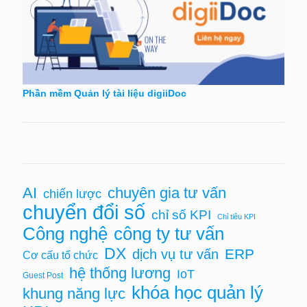
Phần mềm Quản lý tài liệu digiiDoc
AI
chuyên gia tư vấn
chiến lược
chuyển đổi số
chỉ số KPI
Chỉ tiêu KPI
Công nghệ
công ty tư vấn
DX
ERP
dịch vụ tư vấn
Cơ cấu tổ chức
hệ thống lương
IoT
Guest Post
khóa học quản lý
khung năng lực