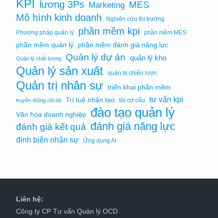
KPI
lương 3Ps
MES
Marketing
Mô hình kinh doanh
Nghiên cứu thị trường
phần mềm kpi
Phương pháp quản lý
phần mềm MES
phần mềm quản lý
phần mềm đánh giá năng lực
Quản lý dự án
quản lý kho
Quản lý chất lượng
Quản lý sản xuất
quản trị chiến lược
Quản trị nhân sự
triển khai phần mềm
tư vấn kpi
Trí tuệ nhân tạo
tái cơ cấu
truyền thông nội bộ
đào tạo quản lý
Văn hóa doanh nghiệp
đánh giá năng lực
đánh giá kết quả
định biên nhân sự
Ứng dụng AI
Liên hệ:
Công ty CP Tư vấn Quản lý OCD