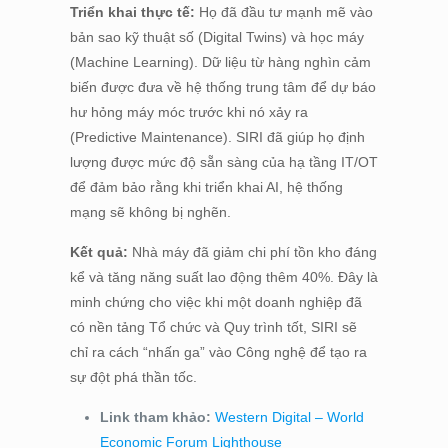
Triển khai thực tế:
Họ đã đầu tư mạnh mẽ vào
bản sao kỹ thuật số (Digital Twins) và học máy
(Machine Learning). Dữ liệu từ hàng nghìn cảm
biến được đưa về hệ thống trung tâm để dự báo
hư hỏng máy móc trước khi nó xảy ra
(Predictive Maintenance). SIRI đã giúp họ định
lượng được mức độ sẵn sàng của hạ tầng IT/OT
để đảm bảo rằng khi triển khai AI, hệ thống
mạng sẽ không bị nghẽn.
Kết quả:
Nhà máy đã giảm chi phí tồn kho đáng
kể và tăng năng suất lao động thêm 40%. Đây là
minh chứng cho việc khi một doanh nghiệp đã
có nền tảng Tổ chức và Quy trình tốt, SIRI sẽ
chỉ ra cách “nhấn ga” vào Công nghệ để tạo ra
sự đột phá thần tốc.
Link tham khảo:
Western Digital – World
Economic Forum Lighthouse