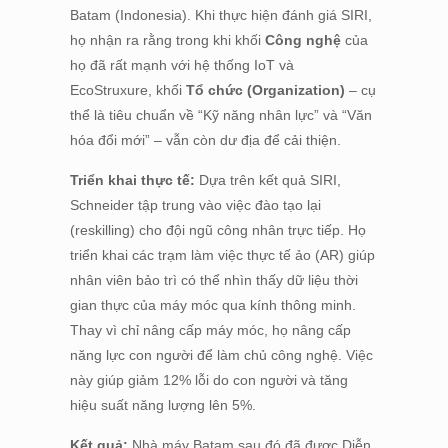
Batam (Indonesia). Khi thực hiện đánh giá SIRI,
họ nhận ra rằng trong khi khối
Công nghệ
của
họ đã rất mạnh với hệ thống IoT và
EcoStruxure, khối
Tổ chức (Organization)
– cụ
thể là tiêu chuẩn về “Kỹ năng nhân lực” và “Văn
hóa đổi mới” – vẫn còn dư địa để cải thiện.
Triển khai thực tế:
Dựa trên kết quả SIRI,
Schneider tập trung vào việc đào tạo lại
(reskilling) cho đội ngũ công nhân trực tiếp. Họ
triển khai các trạm làm việc thực tế ảo (AR) giúp
nhân viên bảo trì có thể nhìn thấy dữ liệu thời
gian thực của máy móc qua kính thông minh.
Thay vì chỉ nâng cấp máy móc, họ nâng cấp
năng lực con người để làm chủ công nghệ. Việc
này giúp giảm 12% lỗi do con người và tăng
hiệu suất năng lượng lên 5%.
Kết quả:
Nhà máy Batam sau đó đã được Diễn