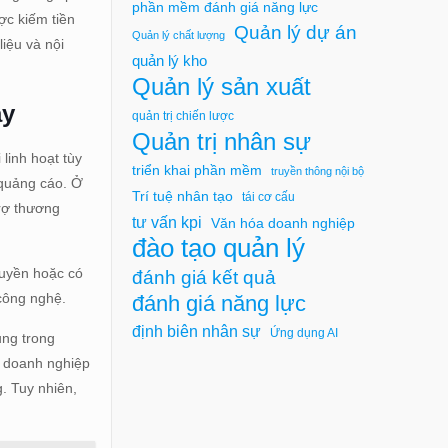
phần mềm đánh giá năng lực
ợc kiếm tiền
Quản lý dự án
Quản lý chất lượng
iệu và nội
quản lý kho
Quản lý sản xuất
ay
quản trị chiến lược
Quản trị nhân sự
linh hoạt tùy
triển khai phần mềm
truyền thông nội bộ
 quảng cáo. Ở
Trí tuệ nhân tạo
tái cơ cấu
trợ thương
tư vấn kpi
Văn hóa doanh nghiệp
đào tạo quản lý
quyền hoặc có
đánh giá kết quả
 công nghệ.
đánh giá năng lực
định biên nhân sự
Ứng dụng AI
ung trong
i doanh nghiệp
g. Tuy nhiên,