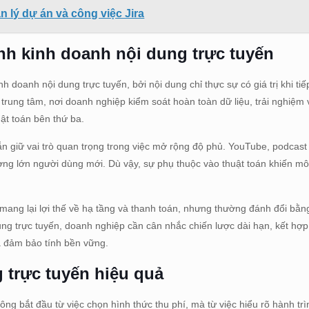
 lý dự án và công việc Jira
ình kinh doanh nội dung trực tuyến
h doanh nội dung trực tuyến, bởi nội dung chỉ thực sự có giá trị khi ti
trung tâm, nơi doanh nghiệp kiểm soát hoàn toàn dữ liệu, trải nghiệm
uật toán bên thứ ba.
ẫn giữ vai trò quan trọng trong việc mở rộng độ phủ. YouTube, podcast
ợng lớn người dùng mới. Dù vậy, sự phụ thuộc vào thuật toán khiến mô
 mang lại lợi thế về hạ tầng và thanh toán, nhưng thường đánh đổi bằ
dung trực tuyến, doanh nghiệp cần cân nhắc chiến lược dài hạn, kết hợ
a đảm bảo tính bền vững.
g trực tuyến hiệu quả
ng bắt đầu từ việc chọn hình thức thu phí, mà từ việc hiểu rõ hành trìn