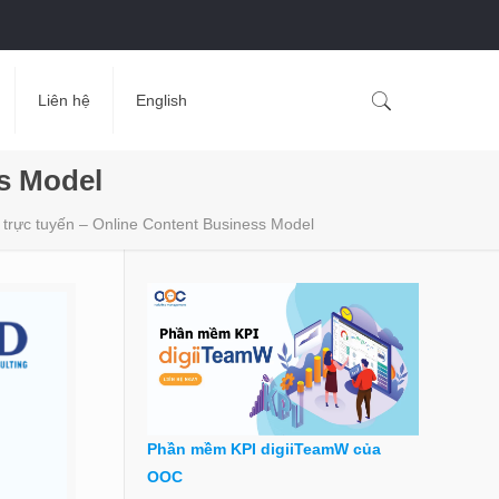
Liên hệ
English
ss Model
 trực tuyến – Online Content Business Model
Phần mềm KPI digiiTeamW của
OOC