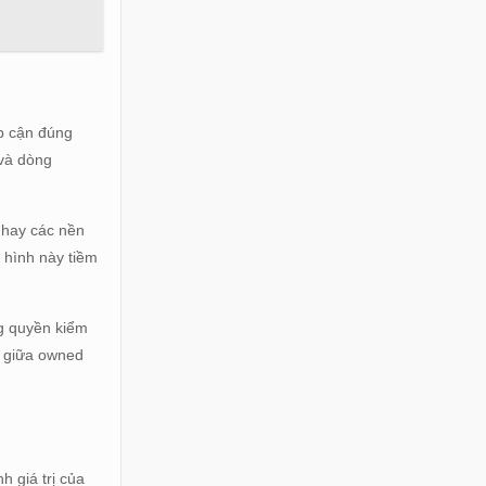
ếp cận đúng
 và dòng
 hay các nền
 hình này tiềm
ng quyền kiểm
p giữa owned
h giá trị của