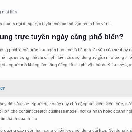
 mại hóa.
nh doanh nội dung trực tuyến mới có thể vận hành bền vững.
dung trực tuyến ngày càng phổ biến?
ông phải là một trào lưu ngắn hạn, mà là hệ quả tất yếu của sự thay đ
nhân quan trọng nhất là chi phí biên của nội dung số gần như bằng khô
ghìn người mà không làm tăng đáng kể chi phí vận hành. Điều này tạo r
ter
hay đổi sâu sắc. Người đọc ngày nay chủ động tìm kiếm kiến thức, giải
i lớn cho content creator business model, nơi cá nhân hoặc doanh n
tin thành doanh thu.
ừ quảng cáo ngắn hạn sang chiến lược nội dung dài hạn. Nội dung khô