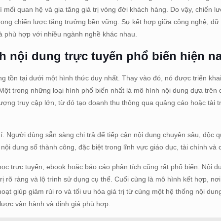
ì mối quan hệ và gia tăng giá trị vòng đời khách hàng. Do vậy, chiến lư
rong chiến lược tăng trưởng bền vững. Sự kết hợp giữa công nghệ, dữ l
và phù hợp với nhiều ngành nghề khác nhau.
h nội dung trực tuyến phổ biến hiện n
g tồn tại dưới một hình thức duy nhất. Thay vào đó, nó được triển khai 
Một trong những loại hình phổ biến nhất là mô hình nội dung dựa trên
ượng truy cập lớn, từ đó tạo doanh thu thông qua quảng cáo hoặc tài 
hí. Người dùng sẵn sàng chi trả để tiếp cận nội dung chuyên sâu, độc 
nội dung số thành công, đặc biệt trong lĩnh vực giáo dục, tài chính và
ọc trực tuyến, ebook hoặc báo cáo phân tích cũng rất phổ biến. Nội d
 rõ ràng và lộ trình sử dụng cụ thể. Cuối cùng là mô hình kết hợp, nơ
ạt giúp giảm rủi ro và tối ưu hóa giá trị từ cùng một hệ thống nội dun
 lược vận hành và định giá phù hợp.