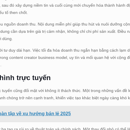
ức, sau đó xây dựng niềm tin và cuối cùng mới chuyển hóa thành hành đ
ếu tố then chốt.
ều nguồn doanh thu. Nội dung miễn phí giúp thu hút và nuôi dưỡng cộn
i dung cần dựa trên giá trị cảm nhận, không chỉ chi phí sản xuất. Điều n
ời dùng.
ới tư duy dài hạn. Việc tối đa hóa doanh thu ngắn hạn bằng cách lạm
ong content creator business model, uy tín và mối quan hệ với cộng đ
.
hình trực tuyến
 tuyến cũng đối mặt với không ít thách thức. Một trong những vấn đề l
anh chóng trở nên cạnh tranh, khiến việc tạo khác biệt ngày càng khó 
Toàn tập về xu hướng bán lẻ 2025
ba tạo ra rủi ro về thuật toán và chính sách. Một thay đổi nhỏ có thể