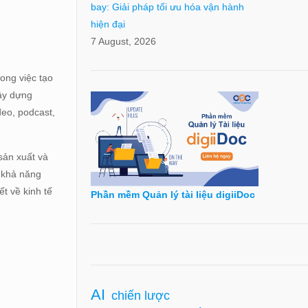
bay: Giải pháp tối ưu hóa vận hành
hiện đại
7 August, 2026
rong việc tạo
xây dựng
deo, podcast,
sản xuất và
à khả năng
ết về kinh tế
Phần mềm Quản lý tài liệu digiiDoc
AI
chiến lược