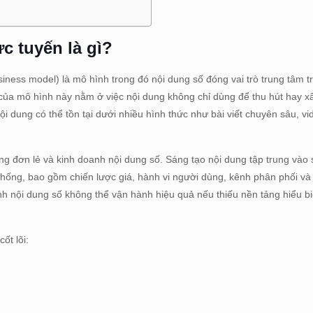
c tuyến là gì?
iness model) là mô hình trong đó nội dung số đóng vai trò trung tâm t
 lõi của mô hình này nằm ở việc nội dung không chỉ dùng để thu hút hay 
i dung có thể tồn tại dưới nhiều hình thức như bài viết chuyên sâu, vi
ng đơn lẻ và kinh doanh nội dung số. Sáng tạo nội dung tập trung vào 
ệ thống, bao gồm chiến lược giá, hành vi người dùng, kênh phân phối v
oanh nội dung số không thể vận hành hiệu quả nếu thiếu nền tảng hiểu bi
ốt lõi:
.