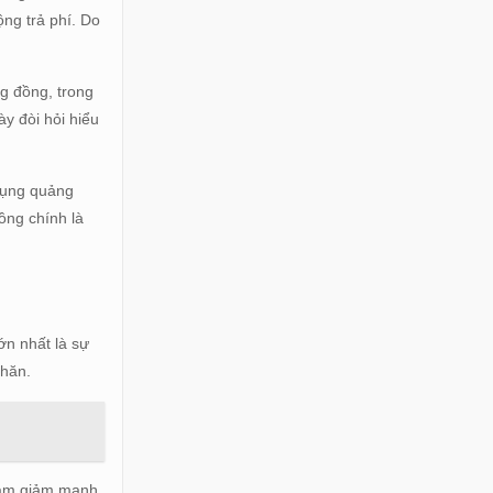
ộng trả phí. Do
g đồng, trong
ày đòi hỏi hiểu
 dụng quảng
ồng chính là
ớn nhất là sự
khăn.
 làm giảm mạnh