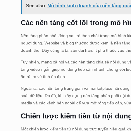
See also
Mô hình kinh doanh của nền tảng quản
Các nền tảng cốt lõi trong mô h
Nền tảng phân phối đóng vai trò then chốt trong mô hình kin
người dùng. Website và blog thường được xem là nền tảng 
doanh thu. Đây cũng là tài sản dài hạn, ít phụ thuộc vào th
Tuy nhiên, mạng xã hội và các nền tảng chia sẻ nội dung v
tảng video ngắn giúp nội dung tiếp cận nhanh chóng với lư
ẩn rủi ro về tính ổn định.
Ngoài ra, các nền tảng trung gian và marketplace nội dung
soát dữ liệu. Do đó, khi xây dựng nền tảng phân phối nội 
media và các kênh bên ngoài để vừa mở rộng tiếp cận, vừ
Chiến lược kiếm tiền từ nội dun
Một chiến lược kiếm tiền từ nội dung trực tuyến hiệu quả khô