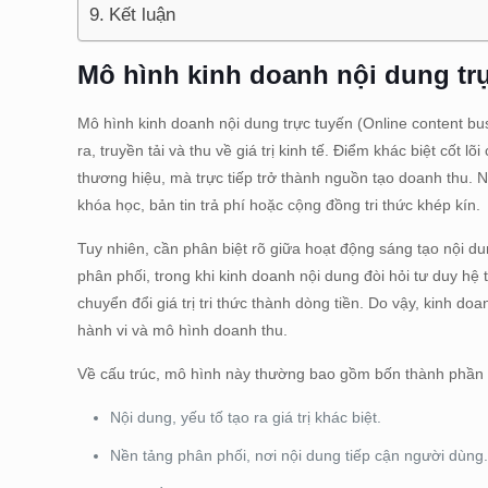
Kết luận
Mô hình kinh doanh nội dung trự
Mô hình kinh doanh nội dung trực tuyến (Online content bus
ra, truyền tải và thu về giá trị kinh tế. Điểm khác biệt cốt
thương hiệu, mà trực tiếp trở thành nguồn tạo doanh thu. Nộ
khóa học, bản tin trả phí hoặc cộng đồng tri thức khép kín.
Tuy nhiên, cần phân biệt rõ giữa hoạt động sáng tạo nội du
phân phối, trong khi kinh doanh nội dung đòi hỏi tư duy h
chuyển đổi giá trị tri thức thành dòng tiền. Do vậy, kinh d
hành vi và mô hình doanh thu.
Về cấu trúc, mô hình này thường bao gồm bốn thành phần c
Nội dung, yếu tố tạo ra giá trị khác biệt.
Nền tảng phân phối, nơi nội dung tiếp cận người dùng