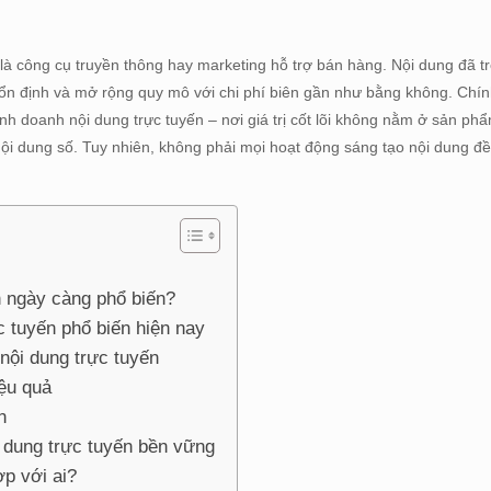
là công cụ truyền thông hay marketing hỗ trợ bán hàng. Nội dung đã t
ền ổn định và mở rộng quy mô với chi phí biên gần như bằng không. Chí
h doanh nội dung trực tuyến – nơi giá trị cốt lõi không nằm ở sản phẩ
 nội dung số. Tuy nhiên, không phải mọi hoạt động sáng tạo nội dung đều
n ngày càng phổ biến?
c tuyến phổ biến hiện nay
 nội dung trực tuyến
iệu quả
n
 dung trực tuyến bền vững
ợp với ai?