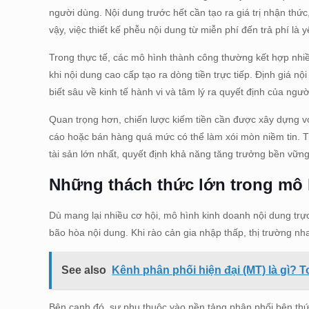
người dùng. Nội dung trước hết cần tạo ra giá trị nhận th
vậy, việc thiết kế phễu nội dung từ miễn phí đến trả phí là y
Trong thực tế, các mô hình thành công thường kết hợp nhi
khi nội dung cao cấp tạo ra dòng tiền trực tiếp. Định giá nộ
biết sâu về kinh tế hành vi và tâm lý ra quyết định của ngư
Quan trọng hơn, chiến lược kiếm tiền cần được xây dựng v
cáo hoặc bán hàng quá mức có thể làm xói mòn niềm tin. Tr
tài sản lớn nhất, quyết định khả năng tăng trưởng bền vững
Những thách thức lớn trong mô 
Dù mang lại nhiều cơ hội, mô hình kinh doanh nội dung trực
bão hòa nội dung. Khi rào cản gia nhập thấp, thị trường nh
See also
Kênh phân phối hiện đại (MT) là gì? 
Bên cạnh đó, sự phụ thuộc vào nền tảng phân phối bên thứ 