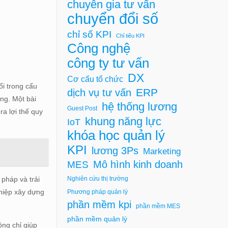
chuyên gia tư vấn
chuyển đổi số
chỉ số KPI
Chỉ tiêu KPI
Công nghệ
công ty tư vấn
DX
Cơ cấu tổ chức
ổi trong cấu
ERP
dịch vụ tư vấn
ng. Một bài
hệ thống lương
Guest Post
a lợi thế quy
khung năng lực
IoT
khóa học quản lý
KPI
lương 3Ps
Marketing
Mô hình kinh doanh
MES
Nghiên cứu thị trường
 pháp và trải
ghiệp xây dựng
Phương pháp quản lý
phần mềm kpi
phần mềm MES
phần mềm quản lý
ng chỉ giúp