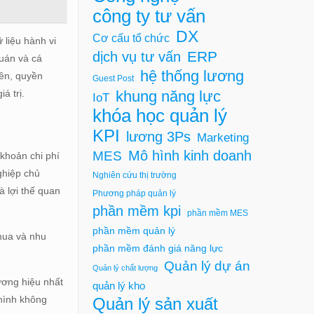
công ty tư vấn
DX
Cơ cấu tổ chức
 liệu hành vi
ERP
dịch vụ tư vấn
quán và cá
hệ thống lương
iên, quyền
Guest Post
khung năng lực
á trị.
IoT
khóa học quản lý
KPI
lương 3Ps
Marketing
Mô hình kinh doanh
MES
 khoản chi phí
nghiệp chủ
Nghiên cứu thị trường
à lợi thế quan
Phương pháp quản lý
phần mềm kpi
phần mềm MES
phần mềm quản lý
 mua và nhu
phần mềm đánh giá năng lực
Quản lý dự án
Quản lý chất lượng
ương hiệu nhất
quản lý kho
 hình không
Quản lý sản xuất