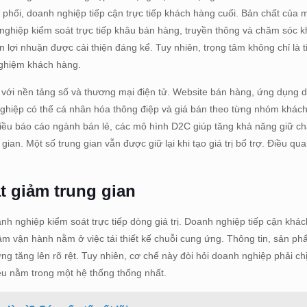
 phối, doanh nghiệp tiếp cận trực tiếp khách hàng cuối. Bản chất của 
h nghiệp kiểm soát trực tiếp khâu bán hàng, truyền thông và chăm sóc 
n lợi nhuận được cải thiện đáng kể. Tuy nhiên, trọng tâm không chỉ là t
 nghiệm khách hàng.
n với nền tảng số và thương mại điện tử. Website bán hàng, ứng dụng d
 nghiệp có thể cá nhân hóa thông điệp và giá bán theo từng nhóm khác
hiều báo cáo ngành bán lẻ, các mô hình D2C giúp tăng khả năng giữ c
an. Một số trung gian vẫn được giữ lại khi tạo giá trị bổ trợ. Điều qua
t giảm trung gian
h nghiệp kiểm soát trực tiếp dòng giá trị. Doanh nghiệp tiếp cận kh
âm vận hành nằm ở việc tái thiết kế chuỗi cung ứng. Thông tin, sản p
ờng tăng lên rõ rệt. Tuy nhiên, cơ chế này đòi hỏi doanh nghiệp phải ch
ều nằm trong một hệ thống thống nhất.