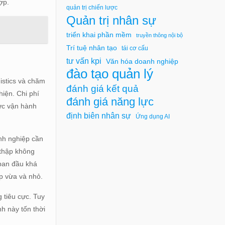
hợp.
quản trị chiến lược
Quản trị nhân sự
triển khai phần mềm
truyền thông nội bộ
Trí tuệ nhân tạo
tái cơ cấu
tư vấn kpi
Văn hóa doanh nghiệp
đào tạo quản lý
gistics và chăm
đánh giá kết quả
hiện. Chi phí
đánh giá năng lực
lực vận hành
định biên nhân sự
Ứng dụng AI
anh nghiệp cần
 thập không
 ban đầu khá
ệp vừa và nhỏ.
 tiêu cực. Tuy
h này tốn thời