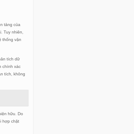
ền tảng của
i. Tuy nhiên,
ệ thống vận
ân tích dữ
ên chính xác
n tích, không
 hiện hữu. Do
i hợp chặt