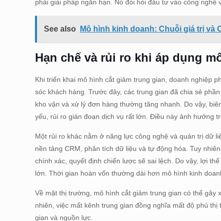
phải giải pháp ngắn hạn. Nó đòi hỏi đầu tư vào công nghệ 
See also
Mô hình kinh doanh: Chuỗi giá trị và
Hạn chế và rủi ro khi áp dụng m
Khi triển khai mô hình cắt giảm trung gian, doanh nghiệp p
sóc khách hàng. Trước đây, các trung gian đã chia sẻ phần l
kho vận và xử lý đơn hàng thường tăng nhanh. Do vậy, biê
yếu, rủi ro gián đoạn dịch vụ rất lớn. Điều này ảnh hưởng t
Một rủi ro khác nằm ở năng lực công nghệ và quản trị dữ l
nền tảng CRM, phân tích dữ liệu và tự động hóa. Tuy nhiên
chính xác, quyết định chiến lược sẽ sai lệch. Do vậy, lợi t
lớn. Thời gian hoàn vốn thường dài hơn mô hình kinh doanh
Về mặt thị trường, mô hình cắt giảm trung gian có thể gây 
nhiên, việc mất kênh trung gian đồng nghĩa mất độ phủ thị 
gian và nguồn lực.