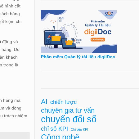
mô hình cắt
khách hàng.
iết kiệm chi
i động và
h hàng. Do
Phần mềm Quản lý tài liệu digiiDoc
hân khách
n trọng là
ách hàng mà
AI
chiến lược
hẩm và dòng
chuyên gia tư vấn
ịu trách nhiệm
chuyển đổi số
chỉ số KPI
Chỉ tiêu KPI
Công nghệ