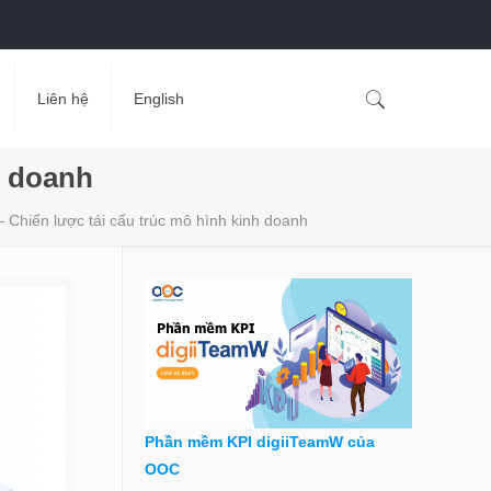
Liên hệ
English
h doanh
– Chiến lược tái cấu trúc mô hình kinh doanh
Phần mềm KPI digiiTeamW của
OOC