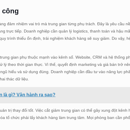
nh công
sàng đảm nhiệm vai trò mà trung gian từng phụ trách. Đây là yêu cầu n
ng trực tiếp. Doanh nghiệp cần quản lý logistics, thanh toán và hậu mã
y trình thiếu ổn định, trải nghiệm khách hàng sẽ suy giảm. Do vậy, h
m trung gian phụ thuộc mạnh vào kênh số. Website, CRM và hệ thống ph
ử lý theo thời gian thực. Vì thế, quyết định marketing và giá bán trở n
i ngũ hiểu và sử dụng đúng. Doanh nghiệp cần đầu tư vào năng lực phâ
ai thác dữ liệu.
n là gì? Vận hành ra sao?
ản trị thay đổi tốt. Việc cắt giảm trung gian có thể gây xung đột kênh
n hóa tổ chức phải lấy khách hàng làm trung tâm. Mọi phòng ban cần phố