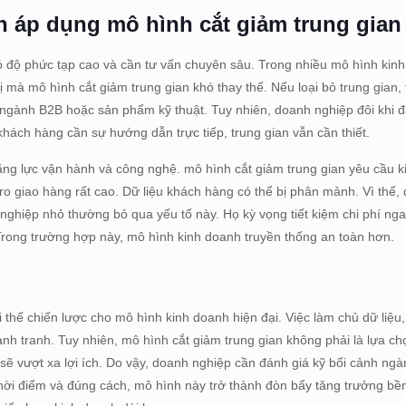
 áp dụng mô hình cắt giảm trung gia
độ phức tạp cao và cần tư vấn chuyên sâu. Trong nhiều mô hình kinh
trị mà mô hình cắt giảm trung gian khó thay thế. Nếu loại bỏ trung gian,
 ngành B2B hoặc sản phẩm kỹ thuật. Tuy nhiên, doanh nghiệp đôi khi đ
 khách hàng cần sự hướng dẫn trực tiếp, trung gian vẫn cần thiết.
ng lực vận hành và công nghệ. mô hình cắt giảm trung gian yêu cầu k
i ro giao hàng rất cao. Dữ liệu khách hàng có thể bị phân mảnh. Vì thế,
ghiệp nhỏ thường bỏ qua yếu tố này. Họ kỳ vọng tiết kiệm chi phí ngay
 Trong trường hợp này, mô hình kinh doanh truyền thống an toàn hơn.
i thế chiến lược cho mô hình kinh doanh hiện đại. Việc làm chủ dữ liệu,
nh tranh. Tuy nhiên, mô hình cắt giảm trung gian không phải là lựa c
sẽ vượt xa lợi ích. Do vậy, doanh nghiệp cần đánh giá kỹ bối cảnh ngà
 thời điểm và đúng cách, mô hình này trở thành đòn bẩy tăng trưởng b