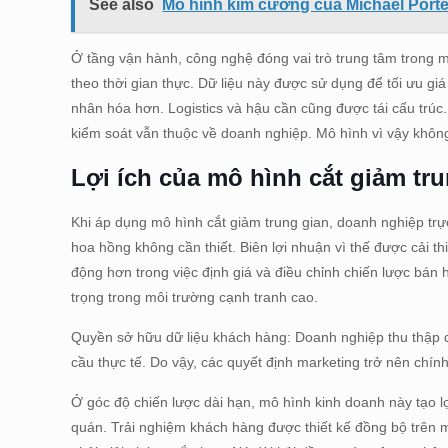
See also
Mô hình kim cương của Michael Porter 
Ở tầng vận hành, công nghệ đóng vai trò trung tâm trong m
theo thời gian thực. Dữ liệu này được sử dụng để tối ưu giá
nhân hóa hơn. Logistics và hậu cần cũng được tái cấu trúc.
kiểm soát vẫn thuộc về doanh nghiệp. Mô hình vì vậy không l
Lợi ích của mô hình cắt giảm tr
Khi áp dụng mô hình cắt giảm trung gian, doanh nghiệp trự
hoa hồng không cần thiết. Biên lợi nhuận vì thế được cải th
động hơn trong việc định giá và điều chỉnh chiến lược bán
trọng trong môi trường cạnh tranh cao.
Quyền sở hữu dữ liệu khách hàng: Doanh nghiệp thu thập dữ
cầu thực tế. Do vậy, các quyết định marketing trở nên ch
Ở góc độ chiến lược dài hạn, mô hình kinh doanh này tạo l
quán. Trải nghiệm khách hàng được thiết kế đồng bộ trên mọ