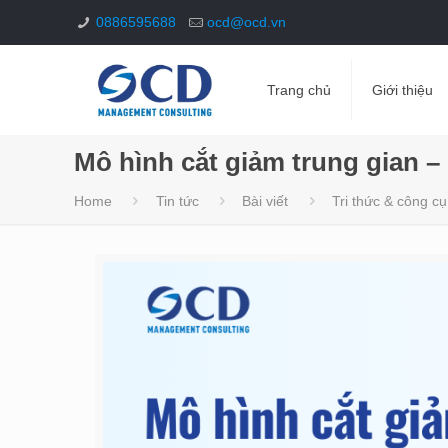
0886595688
ocd@ocd.vn
Trang chủ
Giới thiệu
Mô hình cắt giảm trung gian –
Home
Tin tức
Bài viết
Tri thức & công cụ