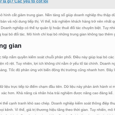
là gì? Các yếu tố cốt lõi
ô hình cắt giảm trung gian. Nền tảng số giúp doanh nghiệp thu thập dữ
 bán và nội dung tiếp thị. Vì thế, trải nghiệm khách hàng trở nên nhất 
 Doanh nghiệp có thể tự quản lý hoặc thuê đối tác chuyên biệt. Tuy nh
oại bỏ đối tác. Mô hình chỉ loại bỏ những trung gian không tạo thêm gi
ung gian
c tiếp nắm quyền kiểm soát chuỗi phân phối. Điều này giúp loại bỏ các
iện rõ rệt. Tuy nhiên, lợi ích không chỉ nằm ở yếu tố tài chính. Doanh 
 hàng. Tốc độ phản ứng với biến động thị trường cũng nhanh hơn. Đây l
 liệu trực tiếp từ điểm chạm đầu tiên. Dữ liệu này phản ánh hành vi
ính xác hơn. Khả năng cá nhân hóa trải nghiệm được nâng cao đáng kể.
ợi thế cạnh tranh khó sao chép. Doanh nghiệp kiểm soát thông điệp th
i kênh. Vì thế, giá trị thương hiệu tăng theo thời gian. Tuy nhiên, mô