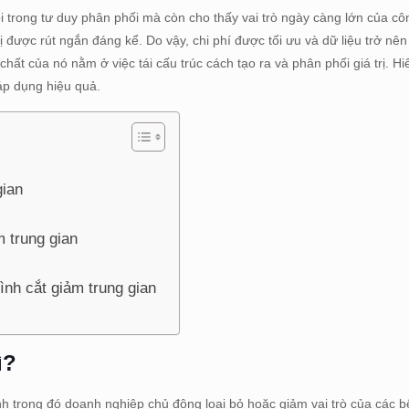
i trong tư duy phân phối mà còn cho thấy vai trò ngày càng lớn của cô
rị được rút ngắn đáng kể. Do vậy, chi phí được tối ưu và dữ liệu trở nê
chất của nó nằm ở việc tái cấu trúc cách tạo ra và phân phối giá trị. 
áp dụng hiệu quả.
gian
m trung gian
ình cắt giảm trung gian
gì?
h trong đó doanh nghiệp chủ động loại bỏ hoặc giảm vai trò của các b