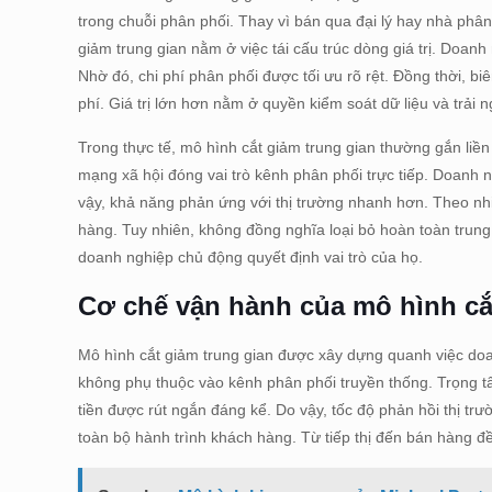
trong chuỗi phân phối. Thay vì bán qua đại lý hay nhà phân
giảm trung gian nằm ở việc tái cấu trúc dòng giá trị. Doan
Nhờ đó, chi phí phân phối được tối ưu rõ rệt. Đồng thời, biê
phí. Giá trị lớn hơn nằm ở quyền kiểm soát dữ liệu và trải
Trong thực tế, mô hình cắt giảm trung gian thường gắn liề
mạng xã hội đóng vai trò kênh phân phối trực tiếp. Doanh
vậy, khả năng phản ứng với thị trường nhanh hơn. Theo n
hàng. Tuy nhiên, không đồng nghĩa loại bỏ hoàn toàn trung gi
doanh nghiệp chủ động quyết định vai trò của họ.
Cơ chế vận hành của mô hình cắ
Mô hình cắt giảm trung gian được xây dựng quanh việc doan
không phụ thuộc vào kênh phân phối truyền thống. Trọng t
tiền được rút ngắn đáng kể. Do vậy, tốc độ phản hồi thị trư
toàn bộ hành trình khách hàng. Từ tiếp thị đến bán hàng đ