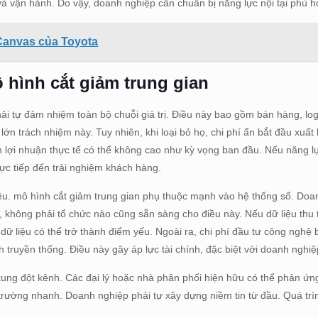
và vận hành. Do vậy, doanh nghiệp cần chuẩn bị năng lực nội tại phù 
 Canvas của Toyota
ô hình cắt giảm trung gian
hải tự đảm nhiệm toàn bộ chuỗi giá trị. Điều này bao gồm bán hàng, lo
ớn trách nhiệm này. Tuy nhiên, khi loại bỏ họ, chi phí ẩn bắt đầu xuất 
n lợi nhuận thực tế có thể không cao như kỳ vọng ban đầu. Nếu năng 
rực tiếp đến trải nghiệm khách hàng.
iệu. mô hình cắt giảm trung gian phụ thuộc mạnh vào hệ thống số. Do
, không phải tổ chức nào cũng sẵn sàng cho điều này. Nếu dữ liệu thu
hế dữ liệu có thể trở thành điểm yếu. Ngoài ra, chi phí đầu tư công nghệ
 truyền thống. Điều này gây áp lực tài chính, đặc biệt với doanh nghi
xung đột kênh. Các đại lý hoặc nhà phân phối hiện hữu có thể phản ứng
trường nhanh. Doanh nghiệp phải tự xây dựng niềm tin từ đầu. Quá trìn