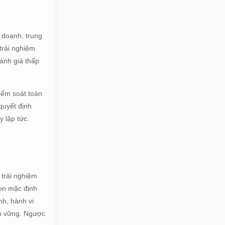
n
 doanh, trung
 trải nghiệm
ánh giá thấp
iểm soát toàn
 quyết định
 lập tức.
 trải nghiệm
họn mặc định
nh, hành vi
ền vững. Ngược