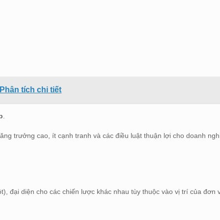
hân tích chi tiết
p
.
ng trưởng cao, ít cạnh tranh và các điều luật thuận lợi cho doanh ngh
), đại diện cho các chiến lược khác nhau tùy thuộc vào vị trí của đơn 