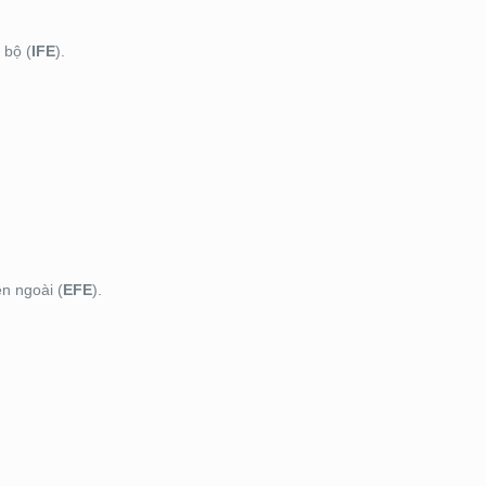
 bộ (
IFE
).
n ngoài (
EFE
).