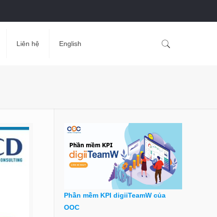
Liên hệ
English
Phần mềm KPI digiiTeamW của
OOC