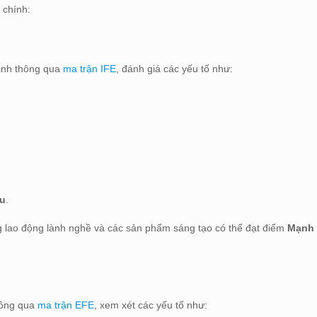
 chính:
oanh thông qua
ma trận IFE
, đánh giá các yếu tố như:
u
.
ợng lao động lành nghề và các sản phẩm sáng tạo có thể đạt điểm
Mạnh
hông qua
ma trận EFE
, xem xét các yếu tố như: