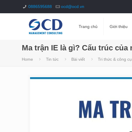
0886595688
ocd@ocd.vn
Trang chủ
Giới thiệu
Ma trận IE là gì? Cấu trúc của 
Home
Tin tức
Bài viết
Tri thức & công cụ