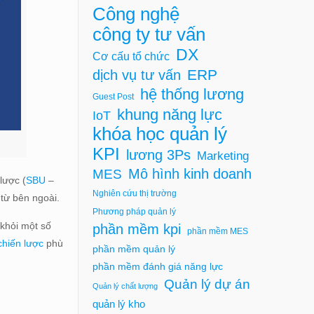
Công nghệ
công ty tư vấn
DX
Cơ cấu tổ chức
ERP
dịch vụ tư vấn
hệ thống lương
Guest Post
khung năng lực
IoT
khóa học quản lý
KPI
lương 3Ps
Marketing
Mô hình kinh doanh
MES
lược (
SBU
–
Nghiên cứu thị trường
từ bên ngoài.
Phương pháp quản lý
 khỏi một số
phần mềm kpi
phần mềm MES
chiến lược
phù
phần mềm quản lý
phần mềm đánh giá năng lực
Quản lý dự án
Quản lý chất lượng
quản lý kho