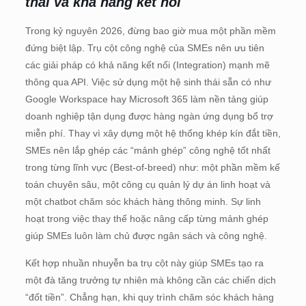
thái và khả năng kết nối
Trong kỷ nguyên 2026, đừng bao giờ mua một phần mềm
đứng biệt lập. Trụ cột công nghệ của SMEs nên ưu tiên
các giải pháp có khả năng kết nối (Integration) mạnh mẽ
thông qua API. Việc sử dụng một hệ sinh thái sẵn có như
Google Workspace hay Microsoft 365 làm nền tảng giúp
doanh nghiệp tận dụng được hàng ngàn ứng dụng bổ trợ
miễn phí. Thay vì xây dựng một hệ thống khép kín đắt tiền,
SMEs nên lắp ghép các “mảnh ghép” công nghệ tốt nhất
trong từng lĩnh vực (Best-of-breed) như: một phần mềm kế
toán chuyên sâu, một công cụ quản lý dự án linh hoạt và
một chatbot chăm sóc khách hàng thông minh. Sự linh
hoạt trong việc thay thế hoặc nâng cấp từng mảnh ghép
giúp SMEs luôn làm chủ được ngân sách và công nghệ.
Kết hợp nhuần nhuyễn ba trụ cột này giúp SMEs tạo ra
một đà tăng trưởng tự nhiên mà không cần các chiến dịch
“đốt tiền”. Chẳng hạn, khi quy trình chăm sóc khách hàng