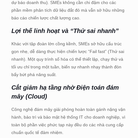
dự báo doanh thu). SMEs không cần chi đậm cho các
phần mềm phân tích dữ liệu đắt đỏ mà vẫn sở hữu những
báo cáo chiến lược chất lượng cao.
Lợi thế linh hoạt và “Thử sai nhanh”
Khác với tập đoàn lớn cồng kềnh, SMEs sở hữu cấu trúc
gọn nhẹ, dễ dàng thực hiện chiến lược “Fail fast” (Thử sai
nhanh). Một quy trình số hóa có thể thiết lập, chạy thử và
tối ưu chỉ trong một tuần, biến sự nhanh nhạy thành đòn
bẩy bứt phá năng suất.
Cắt giảm hạ tầng nhờ Điện toán đám
mây (Cloud)
Công nghệ đám mây giải phóng hoàn toàn gánh nặng vận
hành, bảo trì và bảo mật hệ thống IT cho doanh nghiệp, vì
toàn bộ phần việc phức tạp này đều do các nhà cung cấp
chuẩn quốc tế đảm nhiệm.