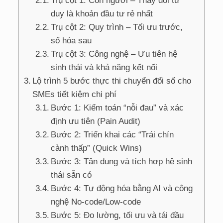
Trụ cột 1: Con người – Thay đổi tư
duy là khoản đầu tư rẻ nhất
Trụ cột 2: Quy trình – Tối ưu trước,
số hóa sau
Trụ cột 3: Công nghệ – Ưu tiên hệ
sinh thái và khả năng kết nối
Lộ trình 5 bước thực thi chuyển đổi số cho
SMEs tiết kiệm chi phí
Bước 1: Kiểm toán “nỗi đau” và xác
định ưu tiên (Pain Audit)
Bước 2: Triển khai các “Trái chín
cành thấp” (Quick Wins)
Bước 3: Tận dụng và tích hợp hệ sinh
thái sẵn có
Bước 4: Tự động hóa bằng AI và công
nghệ No-code/Low-code
Bước 5: Đo lường, tối ưu và tái đầu