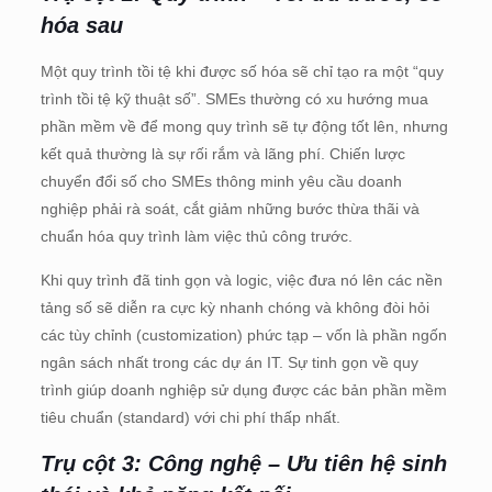
hóa sau
Một quy trình tồi tệ khi được số hóa sẽ chỉ tạo ra một “quy
trình tồi tệ kỹ thuật số”. SMEs thường có xu hướng mua
phần mềm về để mong quy trình sẽ tự động tốt lên, nhưng
kết quả thường là sự rối rắm và lãng phí. Chiến lược
chuyển đổi số cho SMEs thông minh yêu cầu doanh
nghiệp phải rà soát, cắt giảm những bước thừa thãi và
chuẩn hóa quy trình làm việc thủ công trước.
Khi quy trình đã tinh gọn và logic, việc đưa nó lên các nền
tảng số sẽ diễn ra cực kỳ nhanh chóng và không đòi hỏi
các tùy chỉnh (customization) phức tạp – vốn là phần ngốn
ngân sách nhất trong các dự án IT. Sự tinh gọn về quy
trình giúp doanh nghiệp sử dụng được các bản phần mềm
tiêu chuẩn (standard) với chi phí thấp nhất.
Trụ cột 3: Công nghệ – Ưu tiên hệ sinh