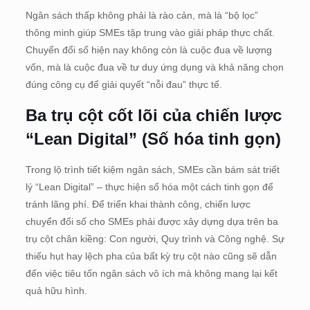
Ngân sách thấp không phải là rào cản, mà là “bộ lọc”
thông minh giúp SMEs tập trung vào giải pháp thực chất.
Chuyển đổi số hiện nay không còn là cuộc đua về lượng
vốn, mà là cuộc đua về tư duy ứng dụng và khả năng chọn
đúng công cụ để giải quyết “nỗi đau” thực tế.
Ba trụ cột cốt lõi của chiến lược
“Lean Digital” (Số hóa tinh gọn)
Trong lộ trình tiết kiệm ngân sách, SMEs cần bám sát triết
lý “Lean Digital” – thực hiện số hóa một cách tinh gọn để
tránh lãng phí. Để triển khai thành công, chiến lược
chuyển đổi số cho SMEs phải được xây dựng dựa trên ba
trụ cột chân kiềng: Con người, Quy trình và Công nghệ. Sự
thiếu hụt hay lệch pha của bất kỳ trụ cột nào cũng sẽ dẫn
đến việc tiêu tốn ngân sách vô ích mà không mang lại kết
quả hữu hình.