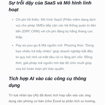
Sự trỗi dậy của SaaS và Mô hình linh
hoạt
Chi phí tối thiểu: Mô hình SaaS (Phần mềm dạng dịch
vụ) cho phép SMEs tiếp cận các hệ thống quản trị tiên
tiến (ERP, CRM) với chi phí đăng ký hằng tháng cực
thấp.
Pay-as-you-go & Mã nguồn mở: Phương thức “Dùng
bao nhiêu trả bấy nhiêu” giúp doanh nghiệp bắt đầu
từ quy mô nhỏ và triệt tiêu rủi ro lãng phí vốn. Đồng
thời, giải pháp mã nguồn mở đạt độ chín muồi giúp
xóa bỏ hoàn toàn phí bản quyền.
Tích hợp AI vào các công cụ thông
dụng
Trí tuệ nhân tạo (AI) đã được tích hợp sẵn vào các ứng
dụng văn phòng cơ bản (như Excel tự phân tích xu hướng,