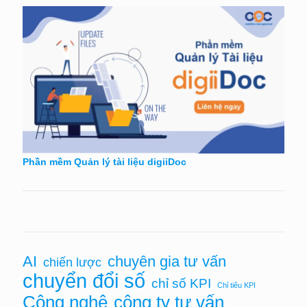
Phần mềm Quản lý tài liệu digiiDoc
AI
chuyên gia tư vấn
chiến lược
chuyển đổi số
chỉ số KPI
Chỉ tiêu KPI
Công nghệ
công ty tư vấn