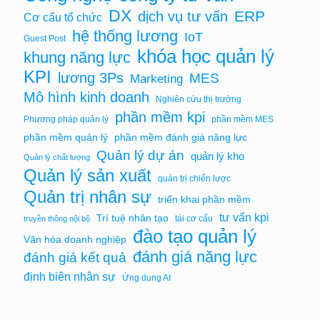
DX
ERP
dịch vụ tư vấn
Cơ cấu tổ chức
hệ thống lương
IoT
Guest Post
khóa học quản lý
khung năng lực
KPI
lương 3Ps
MES
Marketing
Mô hình kinh doanh
Nghiên cứu thị trường
phần mềm kpi
Phương pháp quản lý
phần mềm MES
phần mềm quản lý
phần mềm đánh giá năng lực
Quản lý dự án
quản lý kho
Quản lý chất lượng
Quản lý sản xuất
quản trị chiến lược
Quản trị nhân sự
triển khai phần mềm
tư vấn kpi
Trí tuệ nhân tạo
tái cơ cấu
truyền thông nội bộ
đào tạo quản lý
Văn hóa doanh nghiệp
đánh giá năng lực
đánh giá kết quả
định biên nhân sự
Ứng dụng AI