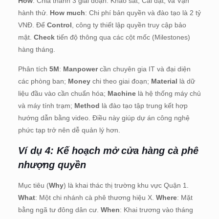
How
: Chia thành 3 giai đoạn: Khảo sát, Cài đặt, và Vận
hành thử.
How much
: Chi phí bản quyền và đào tạo là 2 tỷ
VNĐ. Để
Control
, công ty thiết lập quyền truy cập bảo
mật.
Check
tiến độ thông qua các cột mốc (Milestones)
hàng tháng.
Phân tích
5M
:
Manpower
cần chuyên gia IT và đại diện
các phòng ban;
Money
chi theo giai đoạn;
Material
là dữ
liệu đầu vào cần chuẩn hóa;
Machine
là hệ thống máy chủ
và máy tính trạm;
Method
là đào tạo tập trung kết hợp
hướng dẫn bằng video. Điều này giúp dự án công nghệ
phức tạp trở nên dễ quản lý hơn.
Ví dụ 4: Kế hoạch mở cửa hàng cà phê
nhượng quyền
Mục tiêu (
Why
) là khai thác thị trường khu vực Quận 1.
What
: Một chi nhánh cà phê thương hiệu X.
Where
: Mặt
bằng ngã tư đông dân cư.
When
: Khai trương vào tháng