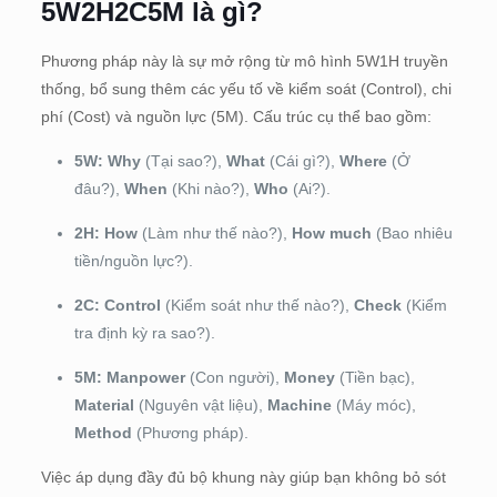
5W2H2C5M là gì?
Phương pháp này là sự mở rộng từ mô hình 5W1H truyền
thống, bổ sung thêm các yếu tố về kiểm soát (Control), chi
phí (Cost) và nguồn lực (5M). Cấu trúc cụ thể bao gồm:
5W:
Why
(Tại sao?),
What
(Cái gì?),
Where
(Ở
đâu?),
When
(Khi nào?),
Who
(Ai?).
2H:
How
(Làm như thế nào?),
How much
(Bao nhiêu
tiền/nguồn lực?).
2C:
Control
(Kiểm soát như thế nào?),
Check
(Kiểm
tra định kỳ ra sao?).
5M:
Manpower
(Con người),
Money
(Tiền bạc),
Material
(Nguyên vật liệu),
Machine
(Máy móc),
Method
(Phương pháp).
Việc áp dụng đầy đủ bộ khung này giúp bạn không bỏ sót