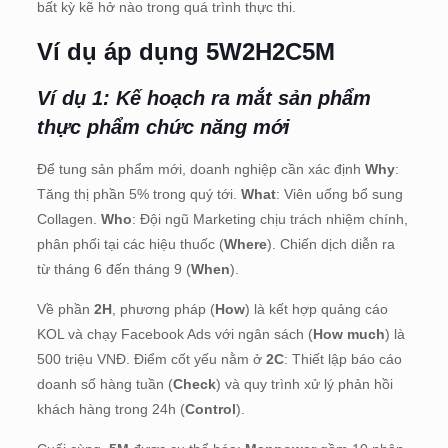
bất kỳ kẽ hở nào trong quá trình thực thi.
Ví dụ áp dụng 5W2H2C5M
Ví dụ 1: Kế hoạch ra mắt sản phẩm
thực phẩm chức năng mới
Để tung sản phẩm mới, doanh nghiệp cần xác định
Why
:
Tăng thị phần 5% trong quý tới.
What
: Viên uống bổ sung
Collagen.
Who
: Đội ngũ Marketing chịu trách nhiệm chính,
phân phối tại các hiệu thuốc (
Where
). Chiến dịch diễn ra
từ tháng 6 đến tháng 9 (
When
).
Về phần
2H
, phương pháp (
How
) là kết hợp quảng cáo
KOL và chạy Facebook Ads với ngân sách (
How much
) là
500 triệu VNĐ. Điểm cốt yếu nằm ở
2C
: Thiết lập báo cáo
doanh số hàng tuần (
Check
) và quy trình xử lý phản hồi
khách hàng trong 24h (
Control
).