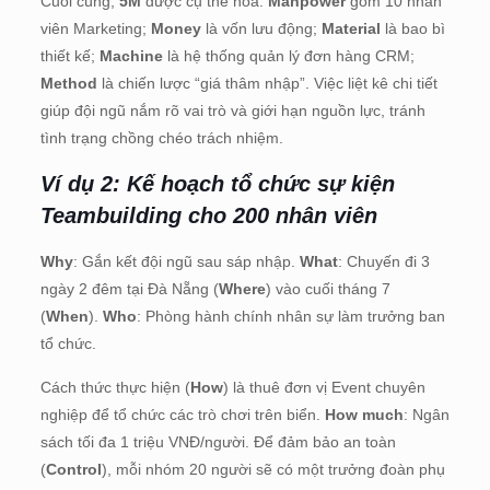
Cuối cùng,
5M
được cụ thể hóa:
Manpower
gồm 10 nhân
viên Marketing;
Money
là vốn lưu động;
Material
là bao bì
thiết kế;
Machine
là hệ thống quản lý đơn hàng CRM;
Method
là chiến lược “giá thâm nhập”. Việc liệt kê chi tiết
giúp đội ngũ nắm rõ vai trò và giới hạn nguồn lực, tránh
tình trạng chồng chéo trách nhiệm.
Ví dụ 2: Kế hoạch tổ chức sự kiện
Teambuilding cho 200 nhân viên
Why
: Gắn kết đội ngũ sau sáp nhập.
What
: Chuyến đi 3
ngày 2 đêm tại Đà Nẵng (
Where
) vào cuối tháng 7
(
When
).
Who
: Phòng hành chính nhân sự làm trưởng ban
tổ chức.
Cách thức thực hiện (
How
) là thuê đơn vị Event chuyên
nghiệp để tổ chức các trò chơi trên biển.
How much
: Ngân
sách tối đa 1 triệu VNĐ/người. Để đảm bảo an toàn
(
Control
), mỗi nhóm 20 người sẽ có một trưởng đoàn phụ