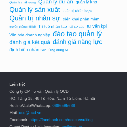
Quản lý dự án
quản lý kho
Quản lý chất lượng
Quản lý sản xuất
quản trị chiến lược
Quản trị nhân sự
triển khai phần mềm
tư vấn kpi
Trí tuệ nhân tạo
tái cơ cấu
truyền thông nội bộ
đào tạo quản lý
Văn hóa doanh nghiệp
đánh giá năng lực
đánh giá kết quả
định biên nhân sự
Ứng dụng AI
Liên hệ:
Công ty CP Tư vấn Quản lý OCD
HO: Tầng 15, 48 Tố Hữu, Nam Từ Liêm, Hà nội
Hotline/Zalo/Whatsapp:
0886595688
Mail:
ocd@ocd.vn
Facebook:
https://facebook.com/ocdconsulting
Guest Post or Link Insertion:
gp@ocd.vn