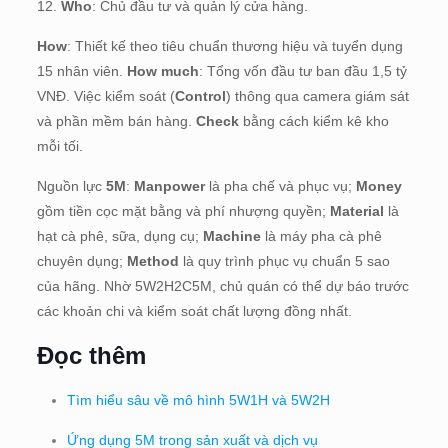
12.
Who
: Chủ đầu tư và quản lý cửa hàng.
How
: Thiết kế theo tiêu chuẩn thương hiệu và tuyển dụng
15 nhân viên.
How much
: Tổng vốn đầu tư ban đầu 1,5 tỷ
VNĐ. Việc kiểm soát (
Control
) thông qua camera giám sát
và phần mềm bán hàng.
Check
bằng cách kiểm kê kho
mỗi tối.
Nguồn lực
5M
:
Manpower
là pha chế và phục vụ;
Money
gồm tiền cọc mặt bằng và phí nhượng quyền;
Material
là
hạt cà phê, sữa, dụng cụ;
Machine
là máy pha cà phê
chuyên dụng;
Method
là quy trình phục vụ chuẩn 5 sao
của hãng. Nhờ 5W2H2C5M, chủ quán có thể dự báo trước
các khoản chi và kiểm soát chất lượng đồng nhất.
Đọc thêm
Tìm hiểu sâu về mô hình 5W1H và 5W2H
Ứng dụng 5M trong sản xuất và dịch vụ