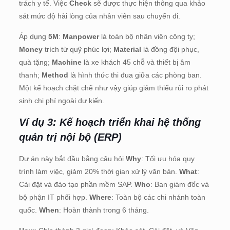
trách y tế. Việc
Check
sẽ được thực hiện thông qua khảo
sát mức độ hài lòng của nhân viên sau chuyến đi.
Áp dụng
5M
:
Manpower
là toàn bộ nhân viên công ty;
Money
trích từ quỹ phúc lợi;
Material
là đồng đội phục,
quà tặng;
Machine
là xe khách 45 chỗ và thiết bị âm
thanh;
Method
là hình thức thi đua giữa các phòng ban.
Một kế hoạch chặt chẽ như vậy giúp giảm thiểu rủi ro phát
sinh chi phí ngoài dự kiến.
Ví dụ 3: Kế hoạch triển khai hệ thống
quản trị nội bộ (ERP)
Dự án này bắt đầu bằng câu hỏi
Why
: Tối ưu hóa quy
trình làm việc, giảm 20% thời gian xử lý văn bản.
What
:
Cài đặt và đào tạo phần mềm SAP.
Who
: Ban giám đốc và
bộ phận IT phối hợp.
Where
: Toàn bộ các chi nhánh toàn
quốc.
When
: Hoàn thành trong 6 tháng.