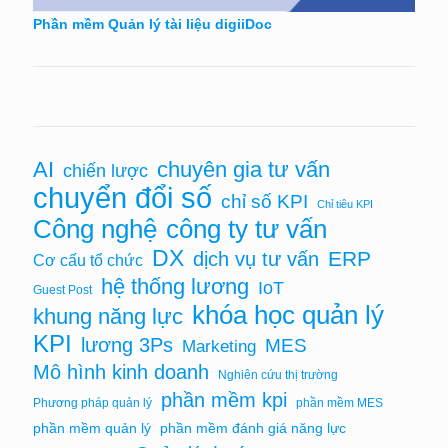
Phần mềm Quản lý tài liệu digiiDoc
AI
chuyên gia tư vấn
chiến lược
chuyển đổi số
chỉ số KPI
Chỉ tiêu KPI
Công nghệ
công ty tư vấn
DX
ERP
dịch vụ tư vấn
Cơ cấu tổ chức
hệ thống lương
IoT
Guest Post
khóa học quản lý
khung năng lực
KPI
lương 3Ps
MES
Marketing
Mô hình kinh doanh
Nghiên cứu thị trường
phần mềm kpi
Phương pháp quản lý
phần mềm MES
phần mềm quản lý
phần mềm đánh giá năng lực