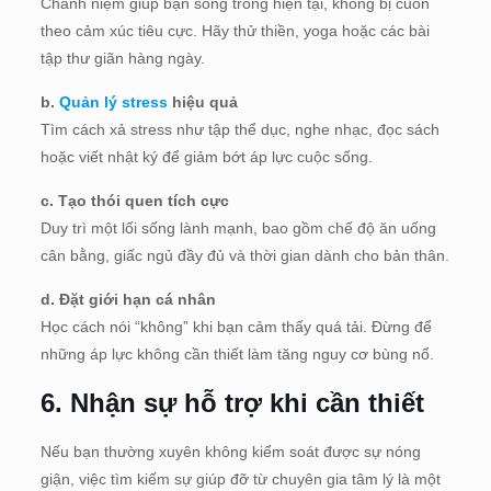
Chánh niệm giúp bạn sống trong hiện tại, không bị cuốn
theo cảm xúc tiêu cực. Hãy thử thiền, yoga hoặc các bài
tập thư giãn hàng ngày.
b.
Quản lý stress
hiệu quả
Tìm cách xả stress như tập thể dục, nghe nhạc, đọc sách
hoặc viết nhật ký để giảm bớt áp lực cuộc sống.
c. Tạo thói quen tích cực
Duy trì một lối sống lành mạnh, bao gồm chế độ ăn uống
cân bằng, giấc ngủ đầy đủ và thời gian dành cho bản thân.
d. Đặt giới hạn cá nhân
Học cách nói “không” khi bạn cảm thấy quá tải. Đừng để
những áp lực không cần thiết làm tăng nguy cơ bùng nổ.
6.
Nhận sự hỗ trợ khi cần thiết
Nếu bạn thường xuyên không kiểm soát được sự nóng
giận, việc tìm kiếm sự giúp đỡ từ chuyên gia tâm lý là một