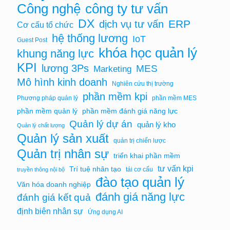
Công nghệ
công ty tư vấn
DX
ERP
dịch vụ tư vấn
Cơ cấu tổ chức
hệ thống lương
IoT
Guest Post
khóa học quản lý
khung năng lực
KPI
lương 3Ps
MES
Marketing
Mô hình kinh doanh
Nghiên cứu thị trường
phần mềm kpi
Phương pháp quản lý
phần mềm MES
phần mềm quản lý
phần mềm đánh giá năng lực
Quản lý dự án
quản lý kho
Quản lý chất lượng
Quản lý sản xuất
quản trị chiến lược
Quản trị nhân sự
triển khai phần mềm
tư vấn kpi
Trí tuệ nhân tạo
tái cơ cấu
truyền thông nội bộ
đào tạo quản lý
Văn hóa doanh nghiệp
đánh giá năng lực
đánh giá kết quả
định biên nhân sự
Ứng dụng AI