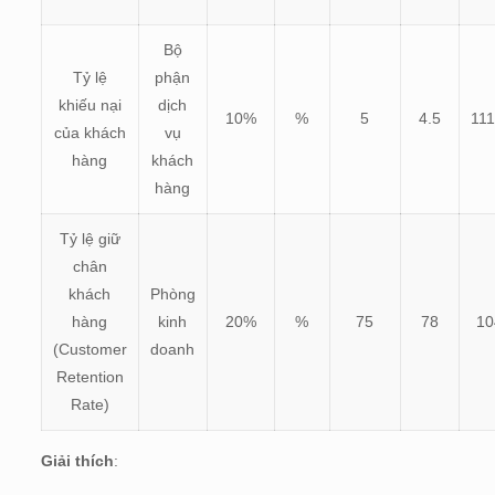
Bộ
Tỷ lệ
phận
khiếu nại
dịch
10%
%
5
4.5
11
của khách
vụ
hàng
khách
hàng
Tỷ lệ giữ
chân
khách
Phòng
hàng
kinh
20%
%
75
78
1
(Customer
doanh
Retention
Rate)
Giải thích
: