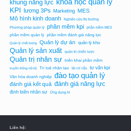
khóa học quản lý
khung năng lực
KPI
lương 3Ps
MES
Marketing
Mô hình kinh doanh
Nghiên cứu thị trường
phần mềm kpi
Phương pháp quản lý
phần mềm MES
phần mềm quản lý
phần mềm đánh giá năng lực
Quản lý dự án
quản lý kho
Quản lý chất lượng
Quản lý sản xuất
quản trị chiến lược
Quản trị nhân sự
triển khai phần mềm
tư vấn kpi
Trí tuệ nhân tạo
tái cơ cấu
truyền thông nội bộ
đào tạo quản lý
Văn hóa doanh nghiệp
đánh giá năng lực
đánh giá kết quả
định biên nhân sự
Ứng dụng AI
Liên hệ: