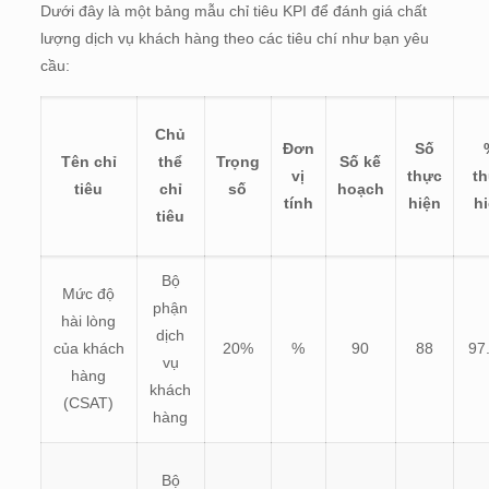
Dưới đây là một bảng mẫu chỉ tiêu KPI để đánh giá chất
lượng dịch vụ khách hàng theo các tiêu chí như bạn yêu
cầu:
Chủ
Đơn
Số
Tên chỉ
thể
Trọng
Số kế
vị
thực
t
tiêu
chỉ
số
hoạch
tính
hiện
h
tiêu
Bộ
Mức độ
phận
hài lòng
dịch
của khách
20%
%
90
88
97
vụ
hàng
khách
(CSAT)
hàng
Bộ