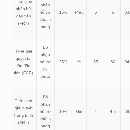
Thời gian
phận
phản hồi
hỗ trợ
15%
Phút
5
6
83
đầu tiên
khách
(FRT)
hàng
Bộ
Tỷ lệ giải
phận
quyết tại
hỗ trợ
25%
%
85
80
94
lần đầu
kỹ
tiên (FCR)
thuật
Bộ
Thời gian
phận
giải quyết
hỗ trợ
10%
Giờ
4
4.5
88
trung bình
khách
(ART)
hàng