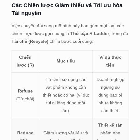
Các Chiến lược Giảm thiểu và Tối ưu hóa
Tài nguyên
Việc chuyển đổi sang mô hình này bao gồm một loạt các
chiến lược được gọi chung là
Thứ bậc R-Ladder
, trong đó
Tái chế (Recycle)
chỉ là bước cuối cùng:
Chiến
Ví dụ thực
Mục tiêu
lược (R)
tiễn
Từ chối sử dụng các
Doanh nghiệp
vật phẩm không cần
ngừng sử
Refuse
thiết hoặc có hại (ví dụ:
dụng bao bì
(Từ chối)
túi ni lông dùng một
nhựa không
lần).
cần thiết.
Thiết kế sản
Reduce
Giảm lượng vật liệu và
phẩm nhẹ