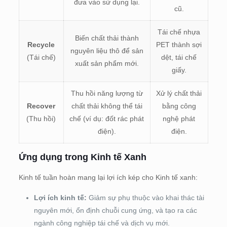
đưa vào sử dụng lại.
cũ.
Tái chế nhựa
Biến chất thải thành
Recycle
PET thành sợi
nguyên liệu thô để sản
(Tái chế)
dệt, tái chế
xuất sản phẩm mới.
giấy.
Thu hồi năng lượng từ
Xử lý chất thải
Recover
chất thải không thể tái
bằng công
(Thu hồi)
chế (ví dụ: đốt rác phát
nghệ phát
điện).
điện.
Ứng dụng trong Kinh tế Xanh
Kinh tế tuần hoàn mang lại lợi ích kép cho Kinh tế xanh:
Lợi ích kinh tế:
Giảm sự phụ thuộc vào khai thác tài
nguyên mới, ổn định chuỗi cung ứng, và tạo ra các
ngành công nghiệp tái chế và dịch vụ mới.