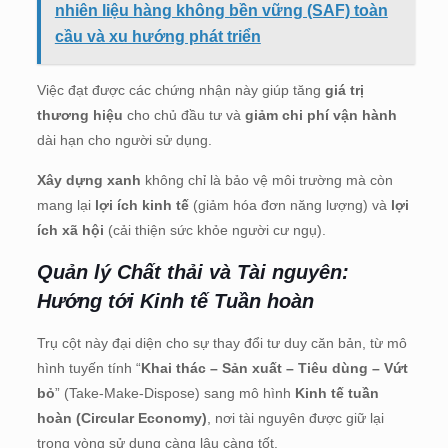
nhiên liệu hàng không bền vững (SAF) toàn
cầu và xu hướng phát triển
Việc đạt được các chứng nhận này giúp tăng
giá trị
thương hiệu
cho chủ đầu tư và
giảm chi phí vận hành
dài hạn cho người sử dụng.
Xây dựng xanh
không chỉ là bảo vệ môi trường mà còn
mang lại
lợi ích kinh tế
(giảm hóa đơn năng lượng) và
lợi
ích xã hội
(cải thiện sức khỏe người cư ngụ).
Quản lý Chất thải và Tài nguyên:
Hướng tới Kinh tế Tuần hoàn
Trụ cột này đại diện cho sự thay đổi tư duy căn bản, từ mô
hình tuyến tính “
Khai thác – Sản xuất – Tiêu dùng – Vứt
bỏ
” (Take-Make-Dispose) sang mô hình
Kinh tế tuần
hoàn (Circular Economy)
, nơi tài nguyên được giữ lại
trong vòng sử dụng càng lâu càng tốt.