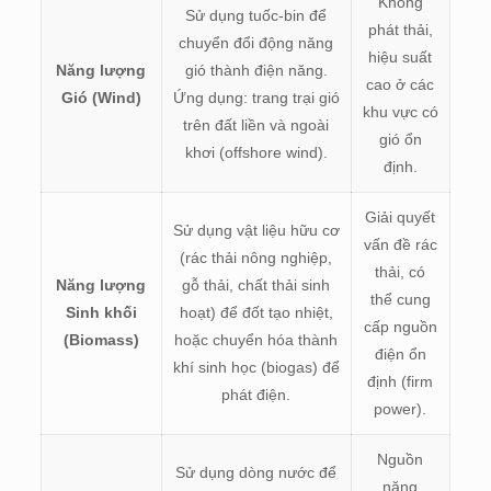
Không
Sử dụng tuốc-bin để
phát thải,
chuyển đổi động năng
hiệu suất
Năng lượng
gió thành điện năng.
cao ở các
Gió (Wind)
Ứng dụng: trang trại gió
khu vực có
trên đất liền và ngoài
gió ổn
khơi (offshore wind).
định.
Giải quyết
Sử dụng vật liệu hữu cơ
vấn đề rác
(rác thải nông nghiệp,
thải, có
Năng lượng
gỗ thải, chất thải sinh
thể cung
Sinh khối
hoạt) để đốt tạo nhiệt,
cấp nguồn
(Biomass)
hoặc chuyển hóa thành
điện ổn
khí sinh học (biogas) để
định (firm
phát điện.
power).
Nguồn
Sử dụng dòng nước để
năng