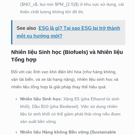
($NO_x$, bụi mịn $PM_{2.5}$) ở khu vực sử dụng, cải
thiện chất lượng không khí đô thị.
See also
ESG là gì? Tại sao ESG lại trở thành
một xu hướng mới?
Nhiên liệu Sinh học (Biofuels) và Nhiên liệu
Tổng hợp
Đối với các lĩnh vực khó điện khí hóa (như hàng không,
vận tải biển, và xe tải hạng nặng), nhiên liệu sinh học và
nhiên liệu tổng hợp là giải pháp thay thế hiệu quả:
Nhiên liệu Sinh học:
Xăng E5 (pha Ethanol từ sinh
khối), Dầu B10 (pha Biodiesel). Việc sử dụng nhiên
liệu từ sinh khối có thể giảm phát thải ròng nếu được
sản xuất bền vững.
Nhiên liệu Hàng không Bền vững (Sustainable