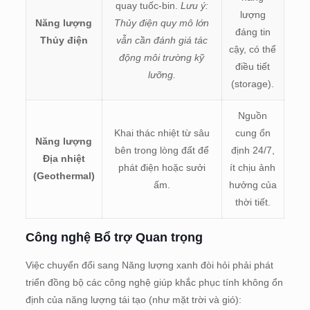
quay tuốc-bin.
Lưu ý:
lượng
Năng lượng
Thủy điện quy mô lớn
đáng tin
Thủy điện
vẫn cần đánh giá tác
cậy, có thể
động môi trường kỹ
điều tiết
lưỡng.
(storage).
Nguồn
Khai thác nhiệt từ sâu
cung ổn
Năng lượng
bên trong lòng đất để
định 24/7,
Địa nhiệt
phát điện hoặc sưởi
ít chịu ảnh
(Geothermal)
ấm.
hưởng của
thời tiết.
Công nghệ Bổ trợ Quan trọng
Việc chuyển đổi sang Năng lượng xanh đòi hỏi phải phát
triển đồng bộ các công nghệ giúp khắc phục tính không ổn
định của năng lượng tái tạo (như mặt trời và gió):