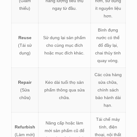
(Giảm
năng lượng tiêu thụ
hơn, sử dụng
thiểu)
ngay từ đầu.
ít nguyên liệu
hơn.
Bình đựng
Reuse
Sử dụng lại sản phẩm
nước có thể
(Tái sử
cho cùng mục đích
đổ đầy lại,
dụng)
hoặc mục đích khác.
chai thủy tinh
quay vòng.
Các cửa hàng
Repair
Kéo dài tuổi thọ sản
sửa chữa,
(Sửa
phẩm thông qua sửa
chính sách
chữa)
chữa.
bảo hành dài
hạn.
Tái chế máy
Nâng cấp hoặc làm
Refurbish
tính, điện
mới sản phẩm cũ để
(Làm mới)
thoại, nội thất