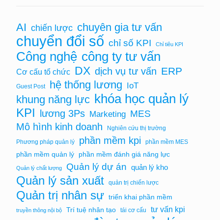
chuyên gia tư vấn
AI
chiến lược
chuyển đổi số
chỉ số KPI
Chỉ tiêu KPI
Công nghệ
công ty tư vấn
DX
ERP
dịch vụ tư vấn
Cơ cấu tổ chức
hệ thống lương
IoT
Guest Post
khóa học quản lý
khung năng lực
KPI
lương 3Ps
MES
Marketing
Mô hình kinh doanh
Nghiên cứu thị trường
phần mềm kpi
Phương pháp quản lý
phần mềm MES
phần mềm quản lý
phần mềm đánh giá năng lực
Quản lý dự án
quản lý kho
Quản lý chất lượng
Quản lý sản xuất
quản trị chiến lược
Quản trị nhân sự
triển khai phần mềm
tư vấn kpi
Trí tuệ nhân tạo
tái cơ cấu
truyền thông nội bộ