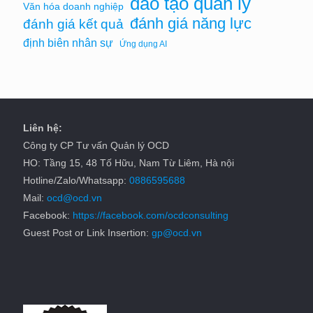
đào tạo quản lý
Văn hóa doanh nghiệp
đánh giá năng lực
đánh giá kết quả
định biên nhân sự
Ứng dụng AI
Liên hệ:
Công ty CP Tư vấn Quản lý OCD
HO: Tầng 15, 48 Tố Hữu, Nam Từ Liêm, Hà nội
Hotline/Zalo/Whatsapp:
0886595688
Mail:
ocd@ocd.vn
Facebook:
https://facebook.com/ocdconsulting
Guest Post or Link Insertion:
gp@ocd.vn