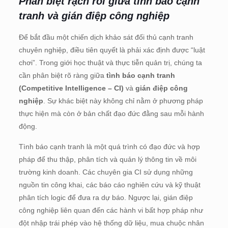
Phân biệt rạch ròi giữa tình báo cạnh
tranh và gián điệp công nghiệp
Để bắt đầu một chiến dịch khảo sát đối thủ cạnh tranh
chuyên nghiệp, điều tiên quyết là phải xác định được “luật
chơi”. Trong giới học thuật và thực tiễn quản trị, chúng ta
cần phân biệt rõ ràng giữa
tình báo cạnh tranh
(Competitive Intelligence – CI)
và
gián điệp công
nghiệp
. Sự khác biệt này không chỉ nằm ở phương pháp
thực hiện mà còn ở bản chất đạo đức đằng sau mỗi hành
động.
Tình báo cạnh tranh là một quá trình có đạo đức và hợp
pháp để thu thập, phân tích và quản lý thông tin về môi
trường kinh doanh. Các chuyên gia CI sử dụng những
nguồn tin công khai, các báo cáo nghiên cứu và kỹ thuật
phân tích logic để đưa ra dự báo. Ngược lại, gián điệp
công nghiệp liên quan đến các hành vi bất hợp pháp như
đột nhập trái phép vào hệ thống dữ liệu, mua chuộc nhân