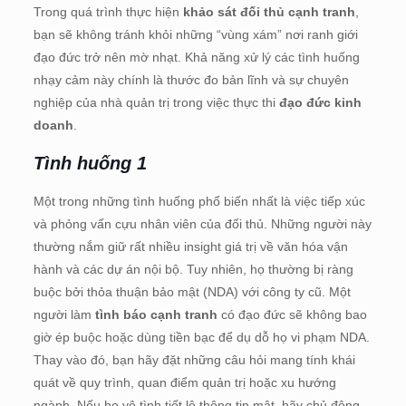
Trong quá trình thực hiện
khảo sát đối thủ cạnh tranh
,
bạn sẽ không tránh khỏi những “vùng xám” nơi ranh giới
đạo đức trở nên mờ nhạt. Khả năng xử lý các tình huống
nhạy cảm này chính là thước đo bản lĩnh và sự chuyên
nghiệp của nhà quản trị trong việc thực thi
đạo đức kinh
doanh
.
Tình huống 1
Một trong những tình huống phổ biến nhất là việc tiếp xúc
và phỏng vấn cựu nhân viên của đối thủ. Những người này
thường nắm giữ rất nhiều insight giá trị về văn hóa vận
hành và các dự án nội bộ. Tuy nhiên, họ thường bị ràng
buộc bởi thỏa thuận bảo mật (NDA) với công ty cũ. Một
người làm
tình báo cạnh tranh
có đạo đức sẽ không bao
giờ ép buộc hoặc dùng tiền bạc để dụ dỗ họ vi phạm NDA.
Thay vào đó, bạn hãy đặt những câu hỏi mang tính khái
quát về quy trình, quan điểm quản trị hoặc xu hướng
ngành. Nếu họ vô tình tiết lộ thông tin mật, hãy chủ động