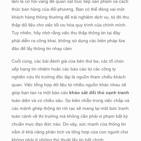
lãm là cơ hội vàng để quan sát trực tiếp sản phẩm và cách
thức bán hàng của đối phương. Bạn có thể đóng vai một
khách hàng thông thường để trải nghiệm dịch vụ, từ đó thu
thập dữ liệu cho việc tối ưu hóa quy trình của chính mình.
Tuy nhiên, hãy nhớ rằng việc thu thập thông tin tại đây
phải diễn ra công khai, không sử dụng các biện pháp lừa
đảo để lấy thông tin nhạy cảm.
Cuối cùng, các bài đánh giá của bên thứ ba, các tổ chức
xếp hạng tín nhiệm hoặc các báo cáo từ các công ty
nghiên cứu thị trường độc lập là nguồn tham chiếu khách
quan. Việc tổng hợp dữ liệu từ nhiều nguồn khác nhau sẽ
giúp bạn tạo ra một báo cáo
khảo sát đối thủ cạnh tranh
toàn diện và có chiều sâu. Sự kiên nhẫn trong việc chắp vá
các mảnh ghép thông tin rời rạc sẽ mang lại một bức tranh
toàn cảnh về thị trường mà không cần phải vi phạm bất kỳ
chuẩn mực đạo đức nào. Do vậy, sức mạnh của thông tin
nằm ở khả năng phân tích và tổng hợp của con người chứ
không phải ở những thủ thuật lấy tin bất chính.