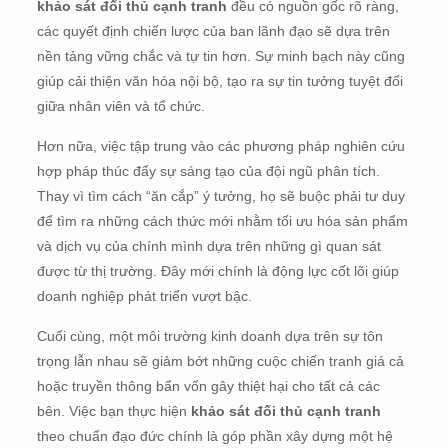
khảo sát đối thủ cạnh tranh
đều có nguồn gốc rõ ràng,
các quyết định chiến lược của ban lãnh đạo sẽ dựa trên
nền tảng vững chắc và tự tin hơn. Sự minh bạch này cũng
giúp cải thiện văn hóa nội bộ, tạo ra sự tin tưởng tuyệt đối
giữa nhân viên và tổ chức.
Hơn nữa, việc tập trung vào các phương pháp nghiên cứu
hợp pháp thúc đẩy sự sáng tạo của đội ngũ phân tích.
Thay vì tìm cách “ăn cắp” ý tưởng, họ sẽ buộc phải tư duy
để tìm ra những cách thức mới nhằm tối ưu hóa sản phẩm
và dịch vụ của chính mình dựa trên những gì quan sát
được từ thị trường. Đây mới chính là động lực cốt lõi giúp
doanh nghiệp phát triển vượt bậc.
Cuối cùng, một môi trường kinh doanh dựa trên sự tôn
trọng lẫn nhau sẽ giảm bớt những cuộc chiến tranh giá cả
hoặc truyền thông bẩn vốn gây thiệt hại cho tất cả các
bên. Việc bạn thực hiện
khảo sát đối thủ cạnh tranh
theo chuẩn đạo đức chính là góp phần xây dựng một hệ