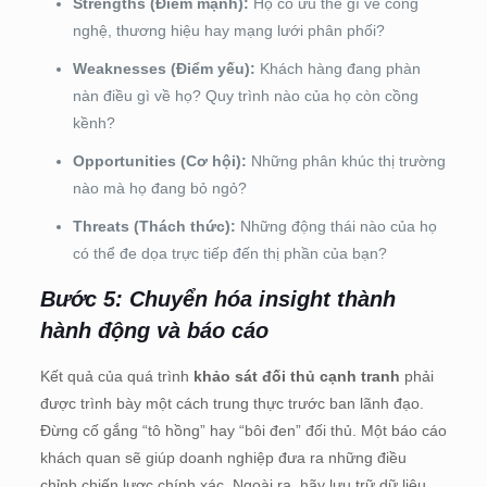
Strengths (Điểm mạnh):
Họ có ưu thế gì về công
nghệ, thương hiệu hay mạng lưới phân phối?
Weaknesses (Điểm yếu):
Khách hàng đang phàn
nàn điều gì về họ? Quy trình nào của họ còn cồng
kềnh?
Opportunities (Cơ hội):
Những phân khúc thị trường
nào mà họ đang bỏ ngỏ?
Threats (Thách thức):
Những động thái nào của họ
có thể đe dọa trực tiếp đến thị phần của bạn?
Bước 5: Chuyển hóa insight thành
hành động và báo cáo
Kết quả của quá trình
khảo sát đối thủ cạnh tranh
phải
được trình bày một cách trung thực trước ban lãnh đạo.
Đừng cố gắng “tô hồng” hay “bôi đen” đối thủ. Một báo cáo
khách quan sẽ giúp doanh nghiệp đưa ra những điều
chỉnh chiến lược chính xác. Ngoài ra, hãy lưu trữ dữ liệu