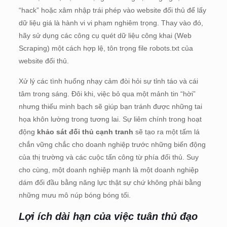
“hack” hoặc xâm nhập trái phép vào website đối thủ để lấy
dữ liệu giá là hành vi vi phạm nghiêm trọng. Thay vào đó,
hãy sử dụng các công cụ quét dữ liệu công khai (Web
Scraping) một cách hợp lệ, tôn trọng file robots.txt của
website đối thủ.
Xử lý các tình huống nhạy cảm đòi hỏi sự tỉnh táo và cái
tâm trong sáng. Đôi khi, việc bỏ qua một mảnh tin “hời”
nhưng thiếu minh bạch sẽ giúp bạn tránh được những tai
họa khôn lường trong tương lai. Sự liêm chính trong hoạt
động
khảo sát đối thủ cạnh tranh
sẽ tạo ra một tấm lá
chắn vững chắc cho doanh nghiệp trước những biến động
của thị trường và các cuộc tấn công từ phía đối thủ. Suy
cho cùng, một doanh nghiệp mạnh là một doanh nghiệp
dám đối đầu bằng năng lực thật sự chứ không phải bằng
những mưu mô núp bóng bóng tối.
Lợi ích dài hạn của việc tuân thủ đạo