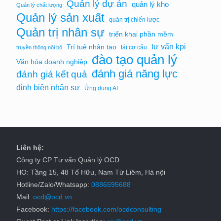
Quản lý dự án
quản lý kho
Quản lý chất lượng
Quản lý sản xuất
quản trị chiến lược
Quản trị nhân sự
triển khai phần mềm
tư vấn kpi
Trí tuệ nhân tạo
tái cơ cấu
truyền thông nội bộ
đào tạo quản lý
Văn hóa doanh nghiệp
đánh giá năng lực
đánh giá kết quả
định biên nhân sự
Ứng dụng AI
Liên hệ:
Công ty CP Tư vấn Quản lý OCD
HO: Tầng 15, 48 Tố Hữu, Nam Từ Liêm, Hà nội
Hotline/Zalo/Whatsapp:
0886595688
Mail:
ocd@ocd.vn
Facebook:
https://facebook.com/ocdconsulting