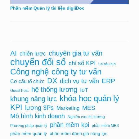
Phần mềm Quản lý tài liệu digiiDoc
AI
chuyên gia tư vấn
chiến lược
chuyển đổi số
chỉ số KPI
Chỉ tiêu KPI
Công nghệ
công ty tư vấn
DX
ERP
dịch vụ tư vấn
Cơ cấu tổ chức
hệ thống lương
IoT
Guest Post
khóa học quản lý
khung năng lực
KPI
lương 3Ps
MES
Marketing
Mô hình kinh doanh
Nghiên cứu thị trường
phần mềm kpi
Phương pháp quản lý
phần mềm MES
phần mềm quản lý
phần mềm đánh giá năng lực