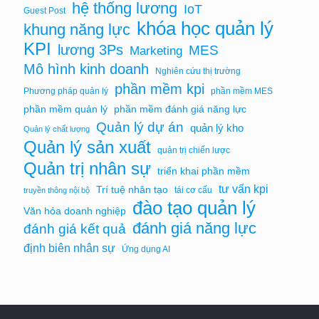
hệ thống lương
IoT
Guest Post
khóa học quản lý
khung năng lực
KPI
lương 3Ps
MES
Marketing
Mô hình kinh doanh
Nghiên cứu thị trường
phần mềm kpi
Phương pháp quản lý
phần mềm MES
phần mềm quản lý
phần mềm đánh giá năng lực
Quản lý dự án
quản lý kho
Quản lý chất lượng
Quản lý sản xuất
quản trị chiến lược
Quản trị nhân sự
triển khai phần mềm
tư vấn kpi
Trí tuệ nhân tạo
tái cơ cấu
truyền thông nội bộ
đào tạo quản lý
Văn hóa doanh nghiệp
đánh giá năng lực
đánh giá kết quả
định biên nhân sự
Ứng dụng AI