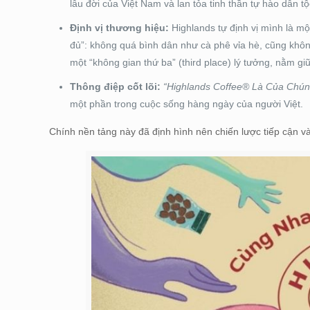
lâu đời của Việt Nam và lan tỏa tinh thần tự hào dân t
Định vị thương hiệu:
Highlands tự định vị mình là m
đủ”: không quá bình dân như cà phê vỉa hè, cũng không
một “không gian thứ ba” (third place) lý tưởng, nằm gi
Thông điệp cốt lõi:
“Highlands Coffee® Là Của Chún
một phần trong cuộc sống hàng ngày của người Việt.
Chính nền tảng này đã định hình nên chiến lược tiếp cận v