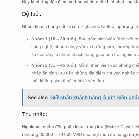
Đây là những đặc điểm cơ bản và dễ nhận biết nhất của kh
Độ tuổi:
Nhóm khách hàng cốt lõi của Highlands Coffee tập trung tr
Nhóm 1 (18 – 30 tuổi)
: Bao gồm sinh viên (đặc biệt t
công nghệ, nhanh nhạy với xu hướng mới, thường tìm 
xã hội. Đây là nhóm khách hàng giàu tính trải nghiệm 
Nhóm 2 (31 – 45 tuổi)
: Gồm nhân viên văn phòng nhiề
nhập ổn định, ưu tiên những địa điểm chuyên nghiệp và
một không gian thoải mái và yên tĩnh.
See also
Giữ chân khách hàng là gì? Biện phá
Thu nhập:
Highlands nhắm đến phân khúc trung lưu (Middle Class). M
(khoảng 30.000 – 70.000 VNĐ cho một món đồ uống) được xe