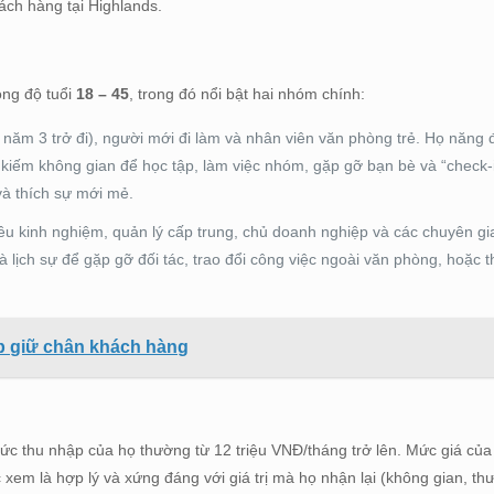
ách hàng tại Highlands.
ong độ tuổi
18 – 45
, trong đó nổi bật hai nhóm chính:
ừ năm 3 trở đi), người mới đi làm và nhân viên văn phòng trẻ. Họ năng
kiếm không gian để học tập, làm việc nhóm, gặp gỡ bạn bè và “check-
và thích sự mới mẻ.
u kinh nghiệm, quản lý cấp trung, chủ doanh nghiệp và các chuyên gi
 lịch sự để gặp gỡ đối tác, trao đổi công việc ngoài văn phòng, hoặc t
p giữ chân khách hàng
ức thu nhập của họ thường từ 12 triệu VNĐ/tháng trở lên. Mức giá của
m là hợp lý và xứng đáng với giá trị mà họ nhận lại (không gian, th