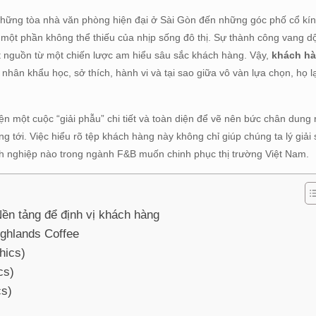
 những tòa nhà văn phòng hiện đại ở Sài Gòn đến những góc phố cổ kính
 một phần không thể thiếu của nhịp sống đô thị. Sự thành công vang d
t nguồn từ một chiến lược am hiểu sâu sắc khách hàng. Vậy,
khách hà
nhân khẩu học, sở thích, hành vi và tại sao giữa vô vàn lựa chọn, họ l
ện một cuộc “giải phẫu” chi tiết và toàn diện để vẽ nên bức chân dung 
tới. Việc hiểu rõ tệp khách hàng này không chỉ giúp chúng ta lý giải
nh nghiệp nào trong ngành F&B muốn chinh phục thị trường Việt Nam.
ền tảng để định vị khách hàng
ighlands Coffee
hics)
cs)
cs)