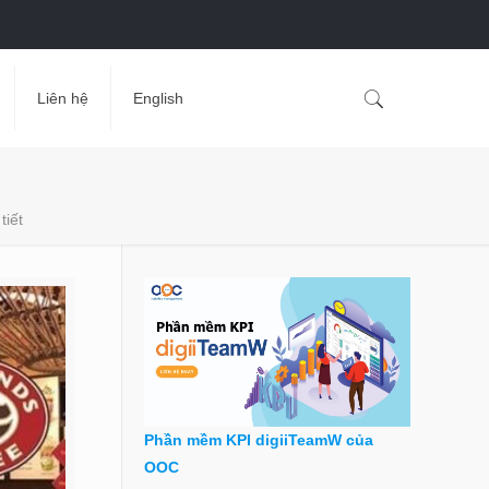
Liên hệ
English
tiết
Phần mềm KPI digiiTeamW của
OOC