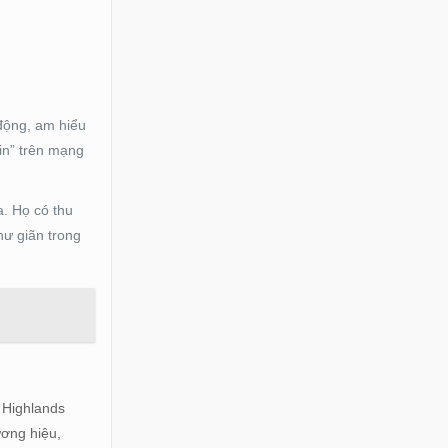
 động, am hiểu
in” trên mạng
a. Họ có thu
hư giãn trong
 Highlands
ương hiệu,