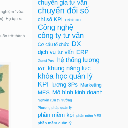
chuyên gia tư vấn
chuyển đổi số
i nghiệm “vừa
chỉ số KPI
s). Họ tạo ra
Chỉ tiêu KPI
Công nghệ
công ty tư vấn
muốn trở thành
DX
Cơ cấu tổ chức
ERP
dịch vụ tư vấn
hệ thống lương
Guest Post
khung năng lực
IoT
khóa học quản lý
KPI
lương 3Ps
Marketing
Mô hình kinh doanh
MES
Nghiên cứu thị trường
Phương pháp quản lý
phần mềm kpi
phần mềm MES
phần mềm quản lý