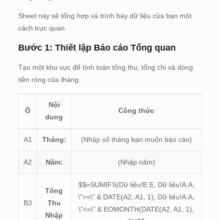
Sheet này sẽ tổng hợp và trình bày dữ liệu của bạn một
cách trực quan.
Bước 1: Thiết lập Báo cáo Tổng quan
Tạo một khu vực để tính toán tổng thu, tổng chi và dòng
tiền ròng của tháng.
Nội
Ô
Công thức
dung
A1
Tháng:
(Nhập số tháng bạn muốn báo cáo)
A2
Năm:
(Nhập năm)
$$=SUMIFS(Dữ liệu!E:E, Dữ liệu!A:A,
Tổng
\”>=\” & DATE(A2, A1, 1), Dữ liệu!A:A,
B3
Thu
\”<=\” & EOMONTH(DATE(A2, A1, 1),
Nhập