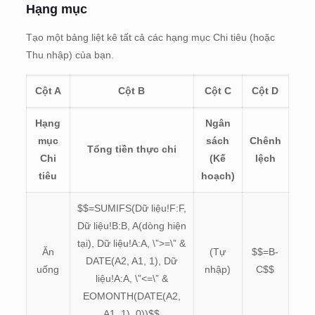
Hạng mục
Tạo một bảng liệt kê tất cả các hạng mục Chi tiêu (hoặc
Thu nhập) của bạn.
Cột A
Cột B
Cột C
Cột D
Hạng
Ngân
mục
sách
Chênh
Tổng tiền thực chi
Chi
(Kế
lệch
tiêu
hoạch)
$$=SUMIFS(Dữ liệu!F:F,
Dữ liệu!B:B, A(dòng hiện
tại), Dữ liệu!A:A, \”>=\” &
Ăn
(Tự
$$=B-
DATE(A2, A1, 1), Dữ
uống
nhập)
C$$
liệu!A:A, \”<=\” &
EOMONTH(DATE(A2,
A1, 1), 0))$$