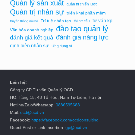
Quản lý sản xuất
quản trị chiến lược
Quản trị nhân sự
triển khai phần mềm
tư vấn kpi
Trí tuệ nhân tạo
tái cơ cấu
truyền thông nội bộ
đào tạo quản lý
Văn hóa doanh nghiệp
đánh giá năng lực
đánh giá kết quả
định biên nhân sự
Ứng dụng AI
Liên hệ:
Công ty CP Tư vấn Quản lý OCD
HO: Tầng 15, 48 Tố Hữu, Nam Từ Liêm, Hà nội
Hotline/Zalo/Whatsapp:
0886595688
Mail:
ocd@ocd.vn
Facebook:
https://facebook.com/ocdconsulting
Guest Post or Link Insertion:
gp@ocd.vn