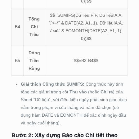
0))$$
$$=SUMIFS(Dữ liệu!F:F, Dữ liệu!A:A,
Tổng
\”>=\” & DATE(A2, A1, 1), Dữ liệu!A:A,
B4
Chi
\”<=\” & EOMONTH(DATE(A2, A1, 1),
Tiêu
0))$$
Dòng
B5
Tiền
$$=B3-B4$$
Ròng
Giải thích Công thức SUMIFS:
Công thức này tính
tổng các giá trị trong cột
Thu vào
(hoặc
Chi ra
) của
Sheet “Dữ liệu”, với điều kiện ngày phát sinh giao dịch
nằm trong phạm vi của tháng và năm đã chọn (sử
dụng hàm DATE và EOMONTH để xác định ngày đầu
và ngày cuối tháng).
Bước 2: Xây dựng Báo cáo Chi tiết theo