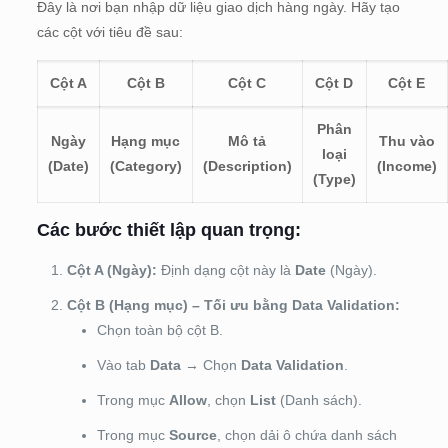
Đây là nơi bạn nhập dữ liệu giao dịch hàng ngày. Hãy tạo
các cột với tiêu đề sau:
Cột A
Cột B
Cột C
Cột D
Cột E
Phân
Ngày
Hạng mục
Mô tả
Thu vào
loại
(Date)
(Category)
(Description)
(Income)
(Type)
Các bước thiết lập quan trọng:
Cột A (Ngày):
Định dạng cột này là
Date
(Ngày).
Cột B (Hạng mục) – Tối ưu bằng Data Validation:
Chọn toàn bộ cột B.
Vào tab
Data
→
Chọn
Data Validation
.
Trong mục
Allow
, chọn
List
(Danh sách).
Trong mục
Source
, chọn dải ô chứa danh sách