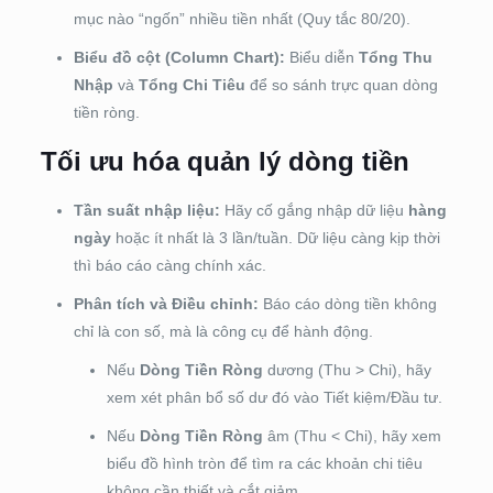
mục nào “ngốn” nhiều tiền nhất (Quy tắc 80/20).
Biểu đồ cột (Column Chart):
Biểu diễn
Tổng Thu
Nhập
và
Tổng Chi Tiêu
để so sánh trực quan dòng
tiền ròng.
Tối ưu hóa quản lý dòng tiền
Tần suất nhập liệu:
Hãy cố gắng nhập dữ liệu
hàng
ngày
hoặc ít nhất là 3 lần/tuần. Dữ liệu càng kịp thời
thì báo cáo càng chính xác.
Phân tích và Điều chỉnh:
Báo cáo dòng tiền không
chỉ là con số, mà là công cụ để hành động.
Nếu
Dòng Tiền Ròng
dương (Thu > Chi), hãy
xem xét phân bổ số dư đó vào Tiết kiệm/Đầu tư.
Nếu
Dòng Tiền Ròng
âm (Thu < Chi), hãy xem
biểu đồ hình tròn để tìm ra các khoản chi tiêu
không cần thiết và cắt giảm.