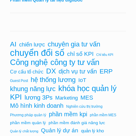
Phần mềm Quản lý tài liệu digiiDoc
AI
chuyên gia tư vấn
chiến lược
chuyển đổi số
chỉ số KPI
Chỉ tiêu KPI
Công nghệ
công ty tư vấn
DX
ERP
dịch vụ tư vấn
Cơ cấu tổ chức
hệ thống lương
IoT
Guest Post
khóa học quản lý
khung năng lực
KPI
lương 3Ps
MES
Marketing
Mô hình kinh doanh
Nghiên cứu thị trường
phần mềm kpi
Phương pháp quản lý
phần mềm MES
phần mềm quản lý
phần mềm đánh giá năng lực
Quản lý dự án
quản lý kho
Quản lý chất lượng