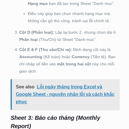
Hạng mục
bạn đã tạo trong Sheet “Danh mục”.
Điều này giúp bạn chọn nhanh hạng mục mà
không cần gõ thủ công, tránh sai lỗi chính tả.
Cột D (Phân loại):
Lặp lại bước 2, nhưng chọn dải ô
Phân loại
(Thu/Chi) từ Sheet “Danh mục”.
Cột E & F (Thu vào/Chi ra):
Định dạng cột này là
Accounting
(Kế toán) hoặc
Currency
(Tiền tệ). Bạn
chỉ nhập số tiền vào
một trong hai cột
này cho mỗi
giao dịch.
See also
Lỗi ngày tháng trong Excel và
Google Sheet - nguyên nhân lỗi và cách khắc
phục
Sheet 3: Báo cáo tháng (Monthly
Report)