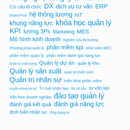
DX
ERP
dịch vụ tư vấn
Cơ cấu tổ chức
hệ thống lương
IoT
Guest Post
khóa học quản lý
khung năng lực
KPI
lương 3Ps
MES
Marketing
Mô hình kinh doanh
Nghiên cứu thị trường
phần mềm kpi
Phương pháp quản lý
phần mềm MES
phần mềm quản lý
phần mềm đánh giá năng lực
Quản lý dự án
quản lý kho
Quản lý chất lượng
Quản lý sản xuất
quản trị chiến lược
Quản trị nhân sự
triển khai phần mềm
tư vấn kpi
Trí tuệ nhân tạo
tái cơ cấu
truyền thông nội bộ
đào tạo quản lý
Văn hóa doanh nghiệp
đánh giá năng lực
đánh giá kết quả
định biên nhân sự
Ứng dụng AI