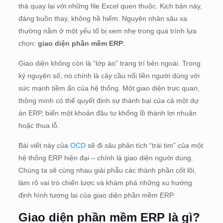
thà quay lại với những file Excel quen thuộc. Kịch bản này,
đáng buồn thay, không hề hiếm. Nguyên nhân sâu xa
thường nằm ở một yếu tố bị xem nhẹ trong quá trình lựa
chọn:
giao diện phần mềm ERP
.
Giao diện không còn là “lớp áo” trang trí bên ngoài. Trong
kỷ nguyên số, nó chính là cây cầu nối liền người dùng với
sức mạnh tiềm ẩn của hệ thống. Một giao diện trực quan,
thông minh có thể quyết định sự thành bại của cả một dự
án ERP, biến một khoản đầu tư khổng lồ thành lợi nhuận
hoặc thua lỗ.
Bài viết này của
OCD
sẽ đi sâu phân tích “trái tim” của một
hệ thống ERP hiện đại – chính là giao diện người dùng.
Chúng ta sẽ cùng nhau giải phẫu các thành phần cốt lõi,
làm rõ vai trò chiến lược và khám phá những xu hướng
định hình tương lai của giao diện phần mềm ERP.
Giao diện phần mềm ERP là gì?