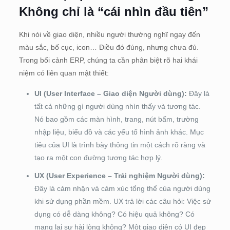
Không chỉ là “cái nhìn đầu tiên”
Khi nói về giao diện, nhiều người thường nghĩ ngay đến
màu sắc, bố cục, icon… Điều đó đúng, nhưng chưa đủ.
Trong bối cảnh ERP, chúng ta cần phân biệt rõ hai khái
niệm có liên quan mật thiết:
UI (User Interface – Giao diện Người dùng):
Đây là
tất cả những gì người dùng nhìn thấy và tương tác.
Nó bao gồm các màn hình, trang, nút bấm, trường
nhập liệu, biểu đồ và các yếu tố hình ảnh khác. Mục
tiêu của UI là trình bày thông tin một cách rõ ràng và
tạo ra một con đường tương tác hợp lý.
UX (User Experience – Trải nghiệm Người dùng):
Đây là cảm nhận và cảm xúc tổng thể của người dùng
khi sử dụng phần mềm. UX trả lời các câu hỏi: Việc sử
dụng có dễ dàng không? Có hiệu quả không? Có
mang lại sự hài lòng không? Một giao diện có UI đẹp