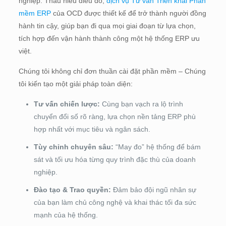
nghiệp. Thấu hiểu điều đó,
dịch vụ Tư vấn Triển khai Phần
mềm ERP
của OCD được thiết kế để trở thành người đồng
hành tin cậy, giúp bạn đi qua mọi giai đoạn từ lựa chọn,
tích hợp đến vận hành thành công một hệ thống ERP ưu
việt.
Chúng tôi không chỉ đơn thuần cài đặt phần mềm – Chúng
tôi kiến tạo một giải pháp toàn diện:
Tư vấn chiến lược:
Cùng bạn vạch ra lộ trình
chuyển đổi số rõ ràng, lựa chọn nền tảng ERP phù
hợp nhất với mục tiêu và ngân sách.
Tùy chỉnh chuyên sâu:
“May đo” hệ thống để bám
sát và tối ưu hóa từng quy trình đặc thù của doanh
nghiệp.
Đào tạo & Trao quyền:
Đảm bảo đội ngũ nhân sự
của bạn làm chủ công nghệ và khai thác tối đa sức
mạnh của hệ thống.