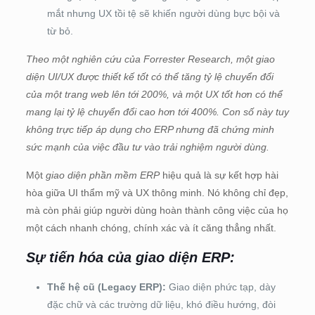
mắt nhưng UX tồi tệ sẽ khiến người dùng bực bội và
từ bỏ.
Theo một nghiên cứu của Forrester Research, một giao
diện UI/UX được thiết kế tốt có thể tăng tỷ lệ chuyển đổi
của một trang web lên tới 200%, và một UX tốt hơn có thể
mang lại tỷ lệ chuyển đổi cao hơn tới 400%. Con số này tuy
không trực tiếp áp dụng cho ERP nhưng đã chứng minh
sức mạnh của việc đầu tư vào trải nghiệm người dùng.
Một
giao diện phần mềm ERP
hiệu quả là sự kết hợp hài
hòa giữa UI thẩm mỹ và UX thông minh. Nó không chỉ đẹp,
mà còn phải giúp người dùng hoàn thành công việc của họ
một cách nhanh chóng, chính xác và ít căng thẳng nhất.
Sự tiến hóa của giao diện ERP:
Thế hệ cũ (Legacy ERP):
Giao diện phức tạp, dày
đặc chữ và các trường dữ liệu, khó điều hướng, đòi