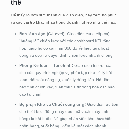
thể
Để thấy rõ hơn sức mạnh của giao diện, hãy xem nó phục
vụ các vai trò khác nhau trong doanh nghiệp như thế nào.
Ban lãnh đạo (C-Level):
Giao diện cung cấp một
“buồng lái” chiến lược với các dashboard KPI tổng
hợp, giúp họ có cái nhìn 360 độ về hiệu quả hoạt
động và đưa ra quyết định chiến lược nhanh chóng.
Phòng Kế toán – Tài chính:
Giao diện tối ưu hóa
cho các quy trình nghiệp vụ phức tạp như xử lý bút
toán, đối soát công nợ, quản lý dòng tiền. Nó đảm
bảo tính chính xác, tuân thủ và tự động hóa các báo
cáo tài chính.
Bộ phận Kho và Chuỗi cung ứng:
Giao diện ưu tiên
cho thiết bị di động (máy quét mã vạch, máy tính
bảng) là bắt buộc. Nó giúp nhân viên kho thực hiện
nhận hàng, xuất hàng, kiểm kê một cách nhanh