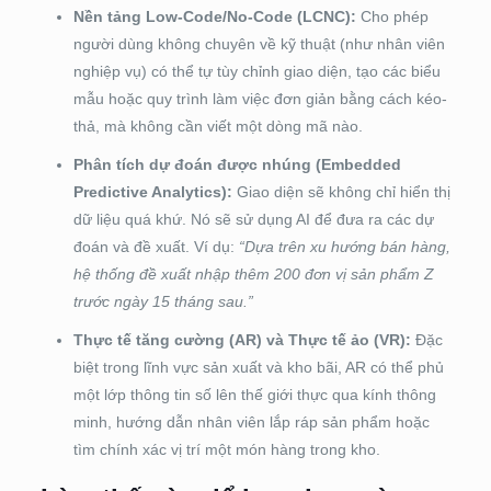
Nền tảng Low-Code/No-Code (LCNC):
Cho phép
người dùng không chuyên về kỹ thuật (như nhân viên
nghiệp vụ) có thể tự tùy chỉnh giao diện, tạo các biểu
mẫu hoặc quy trình làm việc đơn giản bằng cách kéo-
thả, mà không cần viết một dòng mã nào.
Phân tích dự đoán được nhúng (Embedded
Predictive Analytics):
Giao diện sẽ không chỉ hiển thị
dữ liệu quá khứ. Nó sẽ sử dụng AI để đưa ra các dự
đoán và đề xuất. Ví dụ:
“Dựa trên xu hướng bán hàng,
hệ thống đề xuất nhập thêm 200 đơn vị sản phẩm Z
trước ngày 15 tháng sau.”
Thực tế tăng cường (AR) và Thực tế ảo (VR):
Đặc
biệt trong lĩnh vực sản xuất và kho bãi, AR có thể phủ
một lớp thông tin số lên thế giới thực qua kính thông
minh, hướng dẫn nhân viên lắp ráp sản phẩm hoặc
tìm chính xác vị trí một món hàng trong kho.