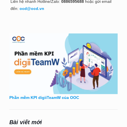
Liên hệ nhanh Hotline/Zalo:
0886595688
hoặc gửi email
đến:
ocd@ocd.vn
Phần mềm KPI digiiTeamW của OOC
Bài viết mới