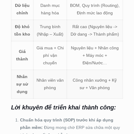
Dữ liệu
Danh mục
BOM, Quy trình (Routing),
chính
hàng hóa
Định mức lao động
Độ khó
Trung bình
Rất cao (Nguyên liệu ->
tồn kho
(Nhập – Xuất)
Dở dang -> Thành phẩm)
Giá mua + Chi
Nguyên liệu + Nhân công
Giá
phí vận
+ Máy móc +
thành
chuyển
Điện/Nước…
Nhân
Nhân viên văn
Công nhân xưởng + Kỹ
sự sử
phòng
sư + Văn phòng
dụng
Lời khuyên để triển khai thành công:
Chuẩn hóa quy trình (SOP) trước khi áp dụng
phần mềm:
Đừng mong chờ ERP sửa chữa một quy