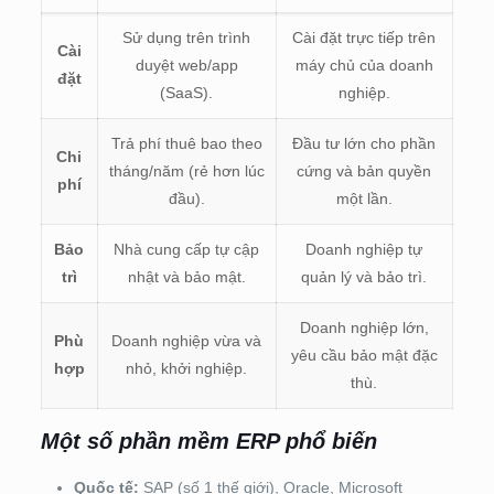
Sử dụng trên trình
Cài đặt trực tiếp trên
Cài
duyệt web/app
máy chủ của doanh
đặt
(SaaS).
nghiệp.
Trả phí thuê bao theo
Đầu tư lớn cho phần
Chi
tháng/năm (rẻ hơn lúc
cứng và bản quyền
phí
đầu).
một lần.
Bảo
Nhà cung cấp tự cập
Doanh nghiệp tự
trì
nhật và bảo mật.
quản lý và bảo trì.
Doanh nghiệp lớn,
Phù
Doanh nghiệp vừa và
yêu cầu bảo mật đặc
hợp
nhỏ, khởi nghiệp.
thù.
Một số phần mềm ERP phổ biến
Quốc tế:
SAP (số 1 thế giới), Oracle, Microsoft