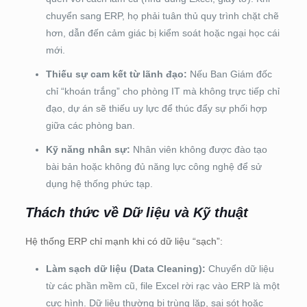
chuyển sang ERP, họ phải tuân thủ quy trình chặt chẽ
hơn, dẫn đến cảm giác bị kiểm soát hoặc ngại học cái
mới.
Thiếu sự cam kết từ lãnh đạo:
Nếu Ban Giám đốc
chỉ “khoán trắng” cho phòng IT mà không trực tiếp chỉ
đạo, dự án sẽ thiếu uy lực để thúc đẩy sự phối hợp
giữa các phòng ban.
Kỹ năng nhân sự:
Nhân viên không được đào tạo
bài bản hoặc không đủ năng lực công nghệ để sử
dụng hệ thống phức tạp.
Thách thức về Dữ liệu và Kỹ thuật
Hệ thống ERP chỉ mạnh khi có dữ liệu “sạch”:
Làm sạch dữ liệu (Data Cleaning):
Chuyển dữ liệu
từ các phần mềm cũ, file Excel rời rạc vào ERP là một
cực hình. Dữ liệu thường bị trùng lặp, sai sót hoặc