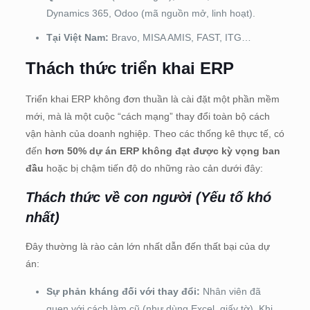
Dynamics 365, Odoo (mã nguồn mở, linh hoạt).
Tại Việt Nam:
Bravo, MISA AMIS, FAST, ITG…
Thách thức triển khai ERP
Triển khai ERP không đơn thuần là cài đặt một phần mềm
mới, mà là một cuộc “cách mạng” thay đổi toàn bộ cách
vận hành của doanh nghiệp. Theo các thống kê thực tế, có
đến
hơn 50% dự án ERP không đạt được kỳ vọng ban
đầu
hoặc bị chậm tiến độ do những rào cản dưới đây:
Thách thức về con người (Yếu tố khó
nhất)
Đây thường là rào cản lớn nhất dẫn đến thất bại của dự
án:
Sự phản kháng đối với thay đổi:
Nhân viên đã
quen với cách làm cũ (như dùng Excel, giấy tờ). Khi