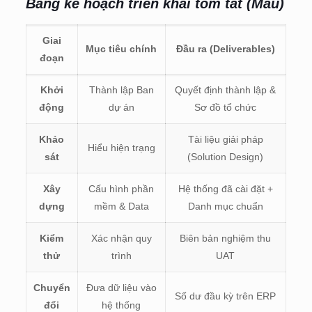
Bảng kế hoạch triển khai tóm tắt (Mẫu)
Giai
Mục tiêu chính
Đầu ra (Deliverables)
đoạn
Khởi
Thành lập Ban
Quyết định thành lập &
động
dự án
Sơ đồ tổ chức
Khảo
Tài liệu giải pháp
Hiểu hiện trạng
sát
(Solution Design)
Xây
Cấu hình phần
Hệ thống đã cài đặt +
dựng
mềm & Data
Danh mục chuẩn
Kiểm
Xác nhận quy
Biên bản nghiệm thu
thử
trình
UAT
Chuyển
Đưa dữ liệu vào
Số dư đầu kỳ trên ERP
đổi
hệ thống