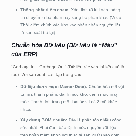
Thống nhất điểm chạm:
Xác định rõ khi nào thông
tin chuyển từ bộ phận này sang bộ phận khác (Ví dụ:
Thời điểm chính xác Kho xác nhận nhận nguyên liệu
từ sản xuất trả lại).
Chuẩn hóa Dữ liệu (Dữ liệu là “Máu”
của ERP)
“Garbage In – Garbage Out” (Dữ liệu rác vào thì kết quả là
rác). Với sản xuất, cần tập trung vào:
Dữ liệu danh mục (Master Data):
Chuẩn hóa mã vật
tư, mã thành phẩm, danh mục kho, danh mục máy
móc. Tránh tình trạng một loại ốc vít có 2 mã khác
nhau.
Xây dựng BOM chuẩn:
Đây là phần tốn nhiều công
sức nhất. Phải đảm bảo Định mức nguyên vật liệu
trên phần mềm khớp với thực tế sản xuất (bao gồm