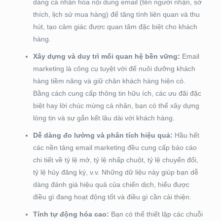
dàng cá nhân hóa nội dung email (tên người nhận, sở
thích, lịch sử mua hàng) để tăng tính liên quan và thu
hút, tạo cảm giác được quan tâm đặc biệt cho khách
hàng.
Xây dựng và duy trì mối quan hệ bền vững:
Email
marketing là công cụ tuyệt vời để nuôi dưỡng khách
hàng tiềm năng và giữ chân khách hàng hiện có.
Bằng cách cung cấp thông tin hữu ích, các ưu đãi đặc
biệt hay lời chúc mừng cá nhân, bạn có thể xây dựng
lòng tin và sự gắn kết lâu dài với khách hàng.
Dễ dàng đo lường và phân tích hiệu quả:
Hầu hết
các nền tảng email marketing đều cung cấp báo cáo
chi tiết về tỷ lệ mở, tỷ lệ nhấp chuột, tỷ lệ chuyển đổi,
tỷ lệ hủy đăng ký, v.v. Những dữ liệu này giúp bạn dễ
dàng đánh giá hiệu quả của chiến dịch, hiểu được
điều gì đang hoạt động tốt và điều gì cần cải thiện.
Tính tự động hóa cao:
Bạn có thể thiết lập các chuỗi