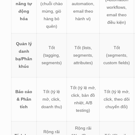
năng tự
(chuỗi chào
automation,
workflows,
động
mừng, giỏ
email theo
email theo
hóa
hàng bỏ
hành vi)
điều kiện)
quên)
Quản lý
Tốt
Tốt (lists,
Tốt
danh
(tagging,
segments,
(segments,
bạ/Phân
segments)
attributes)
custom fields)
khúc
Tốt (tỷ lệ mở,
Báo cáo
Tốt (tỷ lệ
Tốt (tỷ lệ mở,
click, bản đồ
& Phân
mở, click,
click, theo dõi
nhiệt, A/B
tích
doanh thu)
chuyển đổi)
testing)
Rộng rãi
Rộng rãi