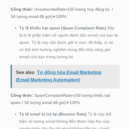
Công thức:
UnsubscribeRate
=(Số lượng hủy đăng ký ​ /
Số lượng email đã gửi)∗100%
Tỷ lệ khiếu nại spam (Spam Complaint Rate)
Đây
là tỷ lệ phần trăm số người đánh dấu email của bạn là
spam. Tỷ lệ này cần được giữ ở mức rất thấp, vì nó
có thể ảnh hưởng nghiêm trọng đến khả năng gửi
email của bạn trong tương lai.
See also
Tự động hóa Email Marketing
(Email Marketing Automation)
Công thức:
SpamComplaintRate
=(Số lượng khiếu nại
spam / Số lượng email đã gửi)∗100%
Tỷ lệ email bị trả lại (Bounce Rate)
Tỷ lệ này thể
hiện số lượng email không đến được hộp thư của
người nhận (do địa chỉ email không tồn tại – hard