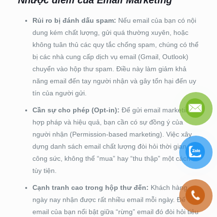
Nhược điểm của Email Marketing
Rủi ro bị đánh dấu spam:
Nếu email của bạn có nội
dung kém chất lượng, gửi quá thường xuyên, hoặc
không tuân thủ các quy tắc chống spam, chúng có thể
bị các nhà cung cấp dịch vụ email (Gmail, Outlook)
chuyển vào hộp thư spam. Điều này làm giảm khả
năng email đến tay người nhận và gây tổn hại đến uy
tín của người gửi.
Cần sự cho phép (Opt-in):
Để gửi email marketing
hợp pháp và hiệu quả, bạn cần có sự đồng ý của
người nhận (Permission-based marketing). Việc xây
dựng danh sách email chất lượng đòi hỏi thời gian và
công sức, không thể “mua” hay “thu thập” một cách
tùy tiện.
Cạnh tranh cao trong hộp thư đến:
Khách hàng
ngày nay nhận được rất nhiều email mỗi ngày. Để
email của bạn nổi bật giữa “rừng” email đó đòi hỏi tiêu