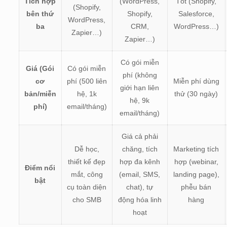
Tích hợp
(WordPress,
Tốt (Shopify,
(Shopify,
bên thứ
Shopify,
Salesforce,
WordPress,
ba
CRM,
WordPress…)
Zapier…)
Zapier…)
Có gói miễn
Giá (Gói
Có gói miễn
phí (không
cơ
phí (500 liên
Miễn phí dùng
giới hạn liên
bản/miễn
hệ, 1k
thử (30 ngày)
hệ, 9k
phí)
email/tháng)
email/tháng)
Giá cả phải
Dễ học,
chăng, tích
Marketing tích
thiết kế đẹp
hợp đa kênh
hợp (webinar,
Điểm nổi
mắt, công
(email, SMS,
landing page),
bật
cụ toàn diện
chat), tự
phễu bán
cho SMB
động hóa linh
hàng
hoạt