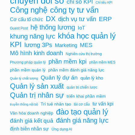
chuyển đổi số
chỉ số KPI
Chỉ tiêu KPI
Công nghệ
công ty tư vấn
DX
ERP
dịch vụ tư vấn
Cơ cấu tổ chức
hệ thống lương
IoT
Guest Post
khóa học quản lý
khung năng lực
KPI
lương 3Ps
MES
Marketing
Mô hình kinh doanh
Nghiên cứu thị trường
phần mềm kpi
Phương pháp quản lý
phần mềm MES
phần mềm quản lý
phần mềm đánh giá năng lực
Quản lý dự án
quản lý kho
Quản lý chất lượng
Quản lý sản xuất
quản trị chiến lược
Quản trị nhân sự
triển khai phần mềm
tư vấn kpi
Trí tuệ nhân tạo
tái cơ cấu
truyền thông nội bộ
đào tạo quản lý
Văn hóa doanh nghiệp
đánh giá năng lực
đánh giá kết quả
định biên nhân sự
Ứng dụng AI