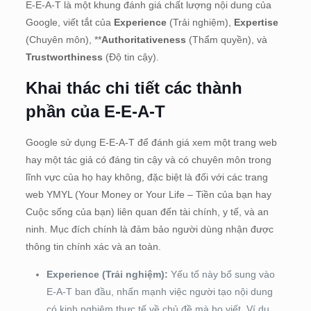
E-E-A-T là một khung đánh giá chất lượng nội dung của
Google, viết tắt của
Experience
(Trải nghiệm),
Expertise
(Chuyên môn), **
Authoritativeness
(Thẩm quyền), và
Trustworthiness
(Độ tin cậy).
Khai thác chi tiết các thành
phần của E-E-A-T
Google sử dụng E-E-A-T để đánh giá xem một trang web
hay một tác giả có đáng tin cậy và có chuyên môn trong
lĩnh vực của họ hay không, đặc biệt là đối với các trang
web YMYL (Your Money or Your Life – Tiền của bạn hay
Cuộc sống của bạn) liên quan đến tài chính, y tế, và an
ninh. Mục đích chính là đảm bảo người dùng nhận được
thông tin chính xác và an toàn.
Experience (Trải nghiệm):
Yếu tố này bổ sung vào
E-A-T ban đầu, nhấn mạnh việc người tạo nội dung
có kinh nghiệm thực tế về chủ đề mà họ viết. Ví dụ,