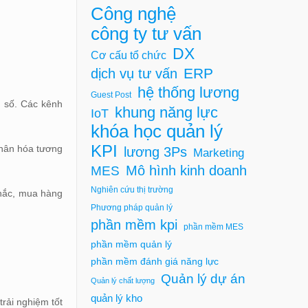
Công nghệ
công ty tư vấn
DX
Cơ cấu tổ chức
ERP
dịch vụ tư vấn
hệ thống lương
Guest Post
h số. Các kênh
khung năng lực
IoT
khóa học quản lý
KPI
nhân hóa tương
lương 3Ps
Marketing
Mô hình kinh doanh
MES
Nghiên cứu thị trường
nhắc, mua hàng
Phương pháp quản lý
phần mềm kpi
phần mềm MES
phần mềm quản lý
phần mềm đánh giá năng lực
Quản lý dự án
Quản lý chất lượng
quản lý kho
trải nghiệm tốt