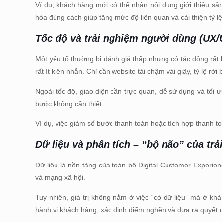
Ví dụ, khách hàng mới có thể nhận nội dung giới thiệu s
hóa đúng cách giúp tăng mức độ liên quan và cải thiện tỷ l
Tốc độ và trải nghiệm người dùng (
UX
/
Một yếu tố thường bị đánh giá thấp nhưng có tác động rất 
rất ít kiên nhẫn. Chỉ cần website tải chậm vài giây, tỷ lệ rời
Ngoài tốc độ, giao diện cần trực quan, dễ sử dụng và tối 
bước không cần thiết.
Ví dụ, việc giảm số bước thanh toán hoặc tích hợp thanh to
Dữ liệu và phân tích – “bộ não” của tr
Dữ liệu là nền tảng của toàn bộ Digital Customer Experi
và mạng xã hội.
Tuy nhiên, giá trị không nằm ở việc “có dữ liệu” mà ở kh
hành vi khách hàng, xác định điểm nghẽn và đưa ra quyết đ