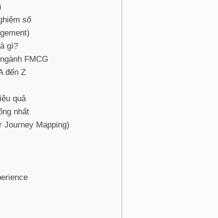
)
nghiệm số
agement)
à gì?
ng ngành FMCG
A đến Z
iệu quả
ống nhất
r Journey Mapping)
perience