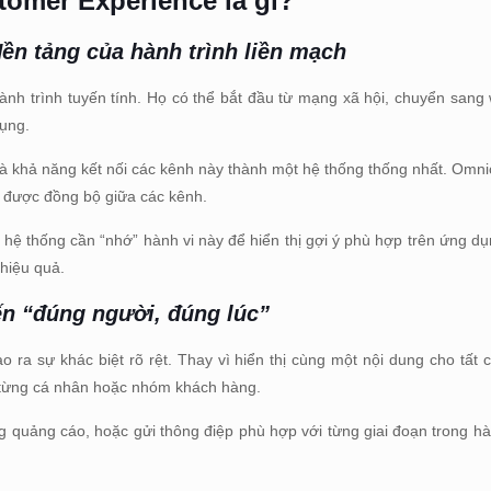
tomer Experience là gì?
ền tảng của hành trình liền mạch
nh trình tuyến tính. Họ có thể bắt đầu từ mạng xã hội, chuyển sang 
dụng.
 là khả năng kết nối các kênh này thành một hệ thống thống nhất. Omn
ệm được đồng bộ giữa các kênh.
hệ thống cần “nhớ” hành vi này để hiển thị gợi ý phù hợp trên ứng dụ
 hiệu quả.
ến “đúng người, đúng lúc”
o ra sự khác biệt rõ rệt. Thay vì hiển thị cùng một nội dung cho tất 
o từng cá nhân hoặc nhóm khách hàng.
g quảng cáo, hoặc gửi thông điệp phù hợp với từng giai đoạn trong hà