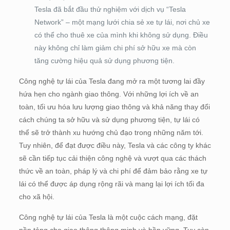
Tesla đã bắt đầu thử nghiệm với dịch vụ “Tesla
Network” – một mạng lưới chia sẻ xe tự lái, nơi chủ xe
có thể cho thuê xe của mình khi không sử dụng. Điều
này không chỉ làm giảm chi phí sở hữu xe mà còn
tăng cường hiệu quả sử dụng phương tiện.
Công nghệ tự lái của Tesla đang mở ra một tương lai đầy
hứa hẹn cho ngành giao thông. Với những lợi ích về an
toàn, tối ưu hóa lưu lượng giao thông và khả năng thay đổi
cách chúng ta sở hữu và sử dụng phương tiện, tự lái có
thể sẽ trở thành xu hướng chủ đạo trong những năm tới.
Tuy nhiên, để đạt được điều này, Tesla và các công ty khác
sẽ cần tiếp tục cải thiện công nghệ và vượt qua các thách
thức về an toàn, pháp lý và chi phí để đảm bảo rằng xe tự
lái có thể được áp dụng rộng rãi và mang lại lợi ích tối đa
cho xã hội.
Công nghệ tự lái của Tesla là một cuộc cách mạng, đặt
nền tảng cho giao thông thông minh và bền vững. Tuy còn