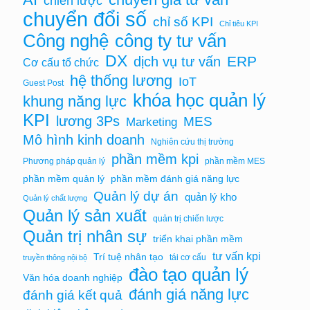
chiến lược
chuyển đổi số
chỉ số KPI
Chỉ tiêu KPI
Công nghệ
công ty tư vấn
DX
ERP
dịch vụ tư vấn
Cơ cấu tổ chức
hệ thống lương
IoT
Guest Post
khóa học quản lý
khung năng lực
KPI
lương 3Ps
MES
Marketing
Mô hình kinh doanh
Nghiên cứu thị trường
phần mềm kpi
Phương pháp quản lý
phần mềm MES
phần mềm quản lý
phần mềm đánh giá năng lực
Quản lý dự án
quản lý kho
Quản lý chất lượng
Quản lý sản xuất
quản trị chiến lược
Quản trị nhân sự
triển khai phần mềm
tư vấn kpi
Trí tuệ nhân tạo
tái cơ cấu
truyền thông nội bộ
đào tạo quản lý
Văn hóa doanh nghiệp
đánh giá năng lực
đánh giá kết quả