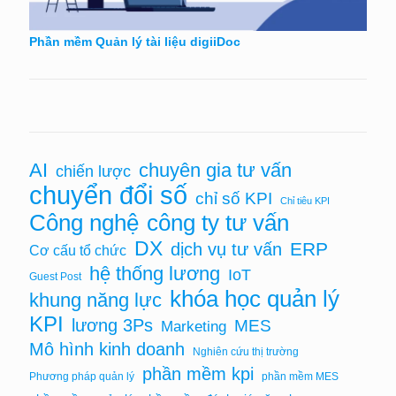
Phần mềm Quản lý tài liệu digiiDoc
AI
chuyên gia tư vấn
chiến lược
chuyển đổi số
chỉ số KPI
Chỉ tiêu KPI
Công nghệ
công ty tư vấn
DX
ERP
dịch vụ tư vấn
Cơ cấu tổ chức
hệ thống lương
IoT
Guest Post
khóa học quản lý
khung năng lực
KPI
lương 3Ps
MES
Marketing
Mô hình kinh doanh
Nghiên cứu thị trường
phần mềm kpi
Phương pháp quản lý
phần mềm MES