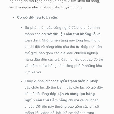
bộ bóng đá mở rộng đáng kể phạm vi tìm kiếm tài năng,
vượt ra ngoài những khuôn khổ truyền thống.
Cơ sở dữ liệu toàn cầu:
Sự phát triển của công nghệ đã cho phép hình
thành các
cơ sở dữ liệu cầu thủ khổng lồ
và
toàn diện. Những nền tảng này tổng hợp thông
tin chi tiết về hàng triệu cầu thủ từ khắp nơi trên
thế giới, bao gồm các giải đấu chuyên nghiệp
hàng đầu đến các giải đấu nghiệp dư, cấp độ trẻ
và thậm chí là bóng đá đường phố ở những khu
vực xa xôi.
Thay vì phải cử các
tuyển trạch viên
đi khắp
các châu lục để tìm kiếm, các câu lạc bộ giờ đây
có thể dễ dàng
tiếp cận và sàng lọc hàng
nghìn cầu thủ tiềm năng
chỉ với vài cú nhấp
chuột. Dữ liệu này thường bao gồm các chỉ số
thống kê, video nổi bật, hồ sơ chấn thương,