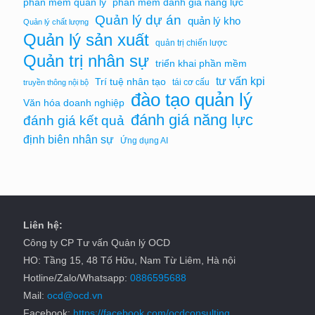
phần mềm quản lý
phần mềm đánh giá năng lực
Quản lý dự án
quản lý kho
Quản lý chất lượng
Quản lý sản xuất
quản trị chiến lược
Quản trị nhân sự
triển khai phần mềm
tư vấn kpi
Trí tuệ nhân tạo
tái cơ cấu
truyền thông nội bộ
đào tạo quản lý
Văn hóa doanh nghiệp
đánh giá năng lực
đánh giá kết quả
định biên nhân sự
Ứng dụng AI
Liên hệ:
Công ty CP Tư vấn Quản lý OCD
HO: Tầng 15, 48 Tố Hữu, Nam Từ Liêm, Hà nội
Hotline/Zalo/Whatsapp:
0886595688
Mail:
ocd@ocd.vn
Facebook:
https://facebook.com/ocdconsulting