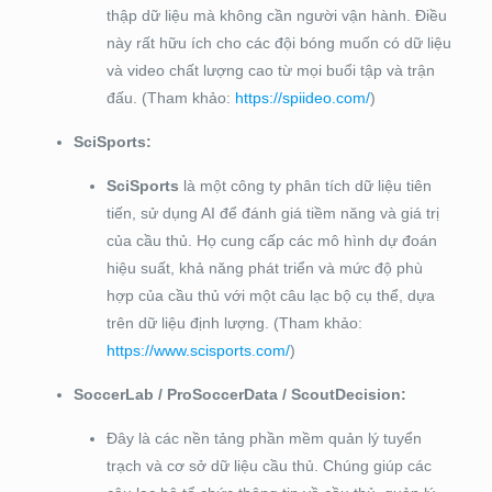
thập dữ liệu mà không cần người vận hành. Điều
này rất hữu ích cho các đội bóng muốn có dữ liệu
và video chất lượng cao từ mọi buổi tập và trận
đấu. (Tham khảo:
https://spiideo.com/
)
SciSports:
SciSports
là một công ty phân tích dữ liệu tiên
tiến, sử dụng AI để đánh giá tiềm năng và giá trị
của cầu thủ. Họ cung cấp các mô hình dự đoán
hiệu suất, khả năng phát triển và mức độ phù
hợp của cầu thủ với một câu lạc bộ cụ thể, dựa
trên dữ liệu định lượng. (Tham khảo:
https://www.scisports.com/
)
SoccerLab / ProSoccerData / ScoutDecision:
Đây là các nền tảng phần mềm quản lý tuyển
trạch và cơ sở dữ liệu cầu thủ. Chúng giúp các