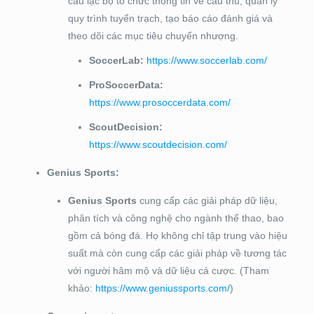
câu lạc bộ tổ chức thông tin về cầu thủ, quản lý
quy trình tuyển trạch, tạo báo cáo đánh giá và
theo dõi các mục tiêu chuyển nhượng.
SoccerLab:
https://www.soccerlab.com/
ProSoccerData:
https://www.prosoccerdata.com/
ScoutDecision:
https://www.scoutdecision.com/
Genius Sports:
Genius Sports
cung cấp các giải pháp dữ liệu,
phân tích và công nghệ cho ngành thể thao, bao
gồm cả bóng đá. Họ không chỉ tập trung vào hiệu
suất mà còn cung cấp các giải pháp về tương tác
với người hâm mộ và dữ liệu cá cược. (Tham
khảo:
https://www.geniussports.com/
)