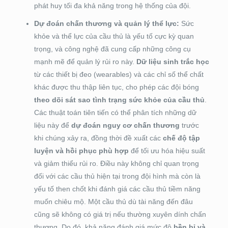
phát huy tối đa khả năng trong hệ thống của đội.
Dự đoán chấn thương và quản lý thể lực:
Sức
khỏe và thể lực của cầu thủ là yếu tố cực kỳ quan
trọng, và công nghệ đã cung cấp những công cụ
mạnh mẽ để quản lý rủi ro này.
Dữ liệu sinh trắc học
từ các thiết bị đeo (wearables) và các chỉ số thể chất
khác được thu thập liên tục, cho phép các đội bóng
theo dõi sát sao tình trạng sức khỏe của cầu thủ
.
Các thuật toán tiên tiến có thể phân tích những dữ
liệu này để
dự đoán nguy cơ chấn thương
trước
khi chúng xảy ra, đồng thời đề xuất các
chế độ tập
luyện và hồi phục phù hợp
để tối ưu hóa hiệu suất
và giảm thiểu rủi ro. Điều này không chỉ quan trọng
đối với các cầu thủ hiện tại trong đội hình mà còn là
yếu tố then chốt khi đánh giá các cầu thủ tiềm năng
muốn chiêu mộ. Một cầu thủ dù tài năng đến đâu
cũng sẽ không có giá trị nếu thường xuyên dính chấn
thương. Do đó, khả năng đánh giá mức độ
bền bỉ và