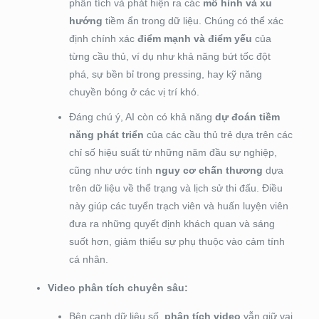
phân tích và phát hiện ra các
mô hình và xu
hướng
tiềm ẩn trong dữ liệu. Chúng có thể xác
định chính xác
điểm mạnh và điểm yếu
của
từng cầu thủ, ví dụ như khả năng bứt tốc đột
phá, sự bền bỉ trong pressing, hay kỹ năng
chuyền bóng ở các vị trí khó.
Đáng chú ý, AI còn có khả năng
dự đoán tiềm
năng phát triển
của các cầu thủ trẻ dựa trên các
chỉ số hiệu suất từ những năm đầu sự nghiệp,
cũng như ước tính
nguy cơ chấn thương
dựa
trên dữ liệu về thể trạng và lịch sử thi đấu. Điều
này giúp các tuyển trạch viên và huấn luyện viên
đưa ra những quyết định khách quan và sáng
suốt hơn, giảm thiểu sự phụ thuộc vào cảm tính
cá nhân.
Video phân tích chuyên sâu:
Bên cạnh dữ liệu số,
phân tích video
vẫn giữ vai