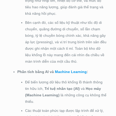
trọng như nhịp tim, nhiệt độ cơ thể, và mức độ
tiêu hao năng lượng, giúp đánh giá thể trạng và
khả năng hồi phục.
Bên cạnh đó, các số liệu kỹ thuật như tốc độ di
chuyển, quãng đường di chuyển, số lần chạm
bóng, tỷ lệ chuyền bóng chính xác, khả năng gây
áp lực (pressing), và vị trí trung bình trên sân đều
được ghi nhận một cách tỉ mỉ. Toàn bộ kho dữ
liệu khổng lồ này mang đến cái nhìn đa chiều về
màn trình diễn của một cầu thủ.
Phân tích bằng AI và
Machine Learning
:
Để biến lượng dữ liệu thô khổng lồ thành thông
tin hữu ích,
Trí tuệ nhân tạo (AI)
và
Học máy
(Machine Learning)
là những công cụ không thể
thiếu.
Các thuật toán phức tạp được lập trình để xử lý,