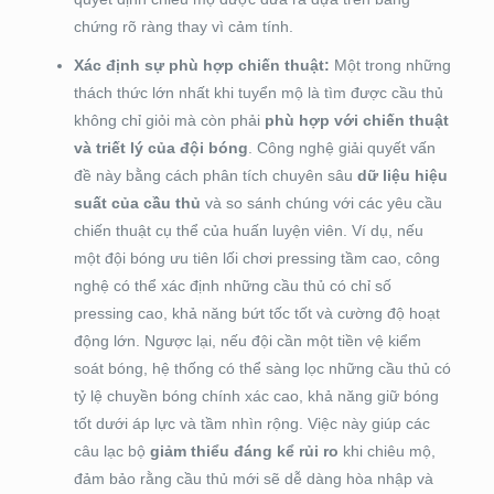
chứng rõ ràng thay vì cảm tính.
Xác định sự phù hợp chiến thuật:
Một trong những
thách thức lớn nhất khi tuyển mộ là tìm được cầu thủ
không chỉ giỏi mà còn phải
phù hợp với chiến thuật
và triết lý của đội bóng
. Công nghệ giải quyết vấn
đề này bằng cách phân tích chuyên sâu
dữ liệu hiệu
suất của cầu thủ
và so sánh chúng với các yêu cầu
chiến thuật cụ thể của huấn luyện viên. Ví dụ, nếu
một đội bóng ưu tiên lối chơi pressing tầm cao, công
nghệ có thể xác định những cầu thủ có chỉ số
pressing cao, khả năng bứt tốc tốt và cường độ hoạt
động lớn. Ngược lại, nếu đội cần một tiền vệ kiểm
soát bóng, hệ thống có thể sàng lọc những cầu thủ có
tỷ lệ chuyền bóng chính xác cao, khả năng giữ bóng
tốt dưới áp lực và tầm nhìn rộng. Việc này giúp các
câu lạc bộ
giảm thiểu đáng kể rủi ro
khi chiêu mộ,
đảm bảo rằng cầu thủ mới sẽ dễ dàng hòa nhập và