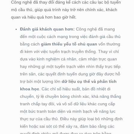
Công nghệ đã thay đổi đáng kể cách các câu lạc bộ tuyển
mộ cầu thủ, giúp quá trình này trở nên chính xác, khách
quan và hiệu quả hơn bao giờ hết.
Đánh giá khách quan hơn:
Công nghệ đã mang
đến một cuộc cách mạng trong việc đánh giá cầu thủ
bằng cách
giảm thiểu yếu tố chủ quan
vốn thường
đi kèm với việc tuyển trạch truyền thống. Thay vì chỉ
dựa vào kinh nghiệm cá nhân, cảm nhận trực quan
hay những gì một tuyển trạch viên nhìn thấy trực tiếp
trên sân, các quyết định tuyển dụng giờ đây được hỗ
trợ bởi một lượng lớn
dữ liệu cụ thể và phân tích
khoa học
. Các chỉ số hiệu suất, bản đồ nhiệt di
chuyển, tỷ lệ chuyền bóng chính xác, khả năng thắng
tranh chấp tay đôi, và vô số dữ liệu khác cung cấp
một bức tranh toàn diện và minh bạch về năng lực
thực sự của cầu thủ. Điều này giúp loại bỏ những định
kiến hoặc sai sót có thể xảy ra, đảm bảo rằng các
quyết định chiêu mộ được đưa ra dựa trên bằng