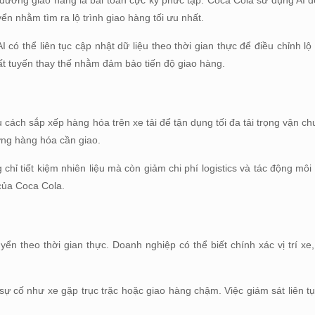
ến đường giao hàng là bài toán cực kỳ phức tạp. Coca Cola sử dụng AI 
yển nhằm tìm ra lộ trình giao hàng tối ưu nhất.
 có thể liên tục cập nhật dữ liệu theo thời gian thực để điều chỉnh lộ
uất tuyến thay thế nhằm đảm bảo tiến độ giao hàng.
u cách sắp xếp hàng hóa trên xe tải để tận dụng tối đa tải trọng vận c
ng hàng hóa cần giao.
ỉ tiết kiệm nhiên liệu mà còn giảm chi phí logistics và tác động môi 
 của Coca Cola.
ển theo thời gian thực. Doanh nghiệp có thể biết chính xác vị trí xe,
.
 sự cố như xe gặp trục trặc hoặc giao hàng chậm. Việc giám sát liên t