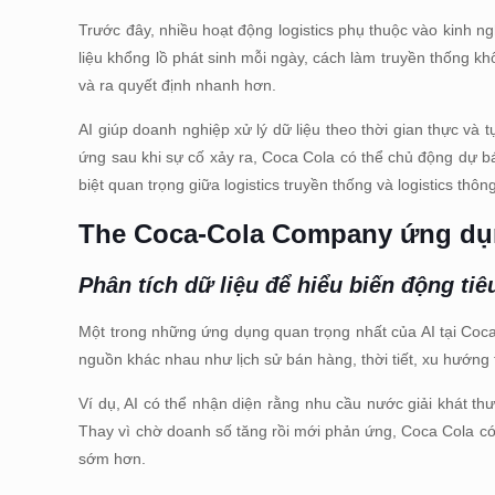
Trước đây, nhiều hoạt động logistics phụ thuộc vào kinh n
liệu khổng lồ phát sinh mỗi ngày, cách làm truyền thống k
và ra quyết định nhanh hơn.
AI giúp doanh nghiệp xử lý dữ liệu theo thời gian thực và
ứng sau khi sự cố xảy ra, Coca Cola có thể chủ động dự bá
biệt quan trọng giữa logistics truyền thống và logistics thôn
The Coca-Cola Company
ứng dụn
Phân tích dữ liệu để hiểu biến động ti
Một trong những ứng dụng quan trọng nhất của AI tại Coca 
nguồn khác nhau như lịch sử bán hàng, thời tiết, xu hướng 
Ví dụ, AI có thể nhận diện rằng nhu cầu nước giải khát thư
Thay vì chờ doanh số tăng rồi mới phản ứng, Coca Cola có
sớm hơn.