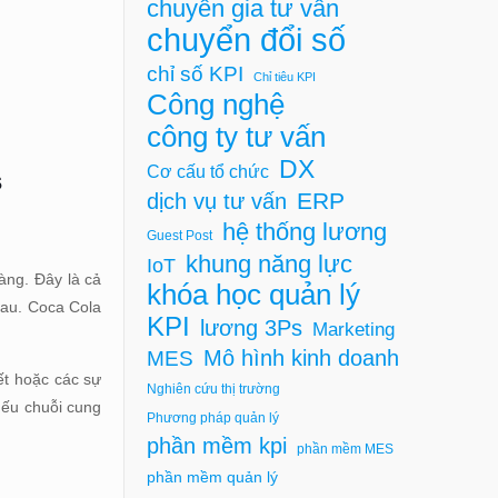
chuyên gia tư vấn
chuyển đổi số
chỉ số KPI
Chỉ tiêu KPI
Công nghệ
công ty tư vấn
DX
Cơ cấu tổ chức
s
ERP
dịch vụ tư vấn
hệ thống lương
Guest Post
khung năng lực
IoT
àng. Đây là cả
khóa học quản lý
hau. Coca Cola
KPI
lương 3Ps
Marketing
Mô hình kinh doanh
MES
iết hoặc các sự
Nghiên cứu thị trường
Nếu chuỗi cung
Phương pháp quản lý
phần mềm kpi
phần mềm MES
phần mềm quản lý