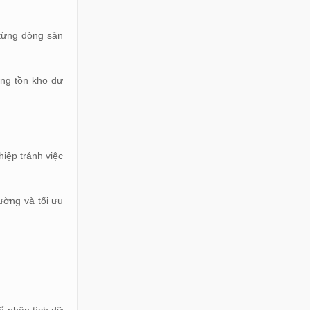
 từng dòng sản
ạng tồn kho dư
iệp tránh việc
ường và tối ưu