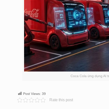
Coca Cola ứng dụng AI tr
Post Views:
39
Rate this post