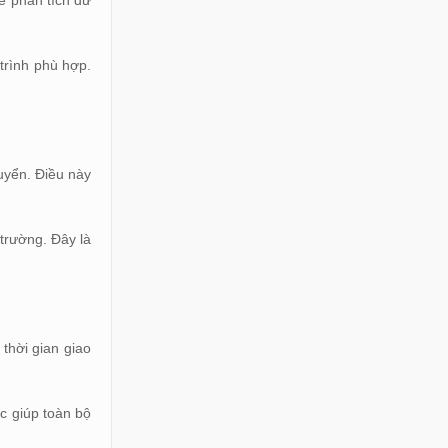
để phân tích dữ
 trình phù hợp.
huyển. Điều này
trường. Đây là
 thời gian giao
ục giúp toàn bộ