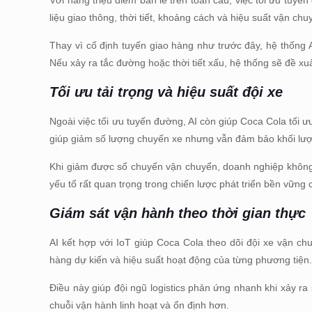
Với hàng triệu điểm bán lẻ trên toàn cầu, việc tối ưu tuy
liệu giao thông, thời tiết, khoảng cách và hiệu suất vận chu
Thay vì cố định tuyến giao hàng như trước đây, hệ thống AI
Nếu xảy ra tắc đường hoặc thời tiết xấu, hệ thống sẽ đề x
Tối ưu tải trọng và hiệu suất đội xe
Ngoài việc tối ưu tuyến đường, AI còn giúp Coca Cola tối ư
giúp giảm số lượng chuyến xe nhưng vẫn đảm bảo khối lượ
Khi giảm được số chuyến vận chuyển, doanh nghiệp không ch
yếu tố rất quan trọng trong chiến lược phát triển bền vững
Giám sát vận hành theo thời gian thực
AI kết hợp với IoT giúp Coca Cola theo dõi đội xe vận chuy
hàng dự kiến và hiệu suất hoạt động của từng phương tiện
Điều này giúp đội ngũ logistics phản ứng nhanh khi xảy ra
chuỗi vận hành linh hoạt và ổn định hơn.