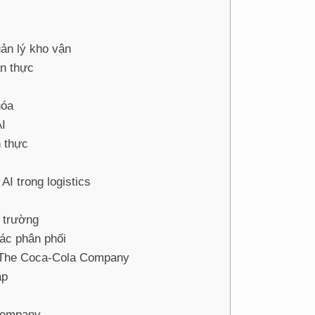
ản lý kho vận
an thực
hóa
AI
n thực
I trong logistics
ị trường
tác phân phối
tại The Coca-Cola Company
ạp
Company