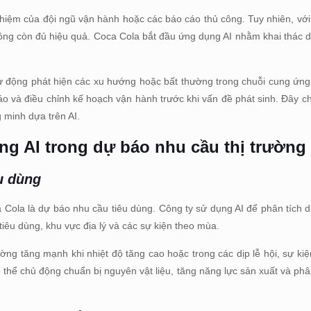
ghiệm của đội ngũ vận hành hoặc các báo cáo thủ công. Tuy nhiên, với
hông còn đủ hiệu quả. Coca Cola bắt đầu ứng dụng AI nhằm khai thác d
 tự động phát hiện các xu hướng hoặc bất thường trong chuỗi cung ứng
o và điều chỉnh kế hoạch vận hành trước khi vấn đề phát sinh. Đây ch
g minh dựa trên AI.
g AI trong dự báo nhu cầu thị trường
êu dùng
Cola là dự báo nhu cầu tiêu dùng. Công ty sử dụng AI để phân tích dữ
tiêu dùng, khu vực địa lý và các sự kiện theo mùa.
ờng tăng mạnh khi nhiệt độ tăng cao hoặc trong các dịp lễ hội, sự kiệ
 thể chủ động chuẩn bị nguyên vật liệu, tăng năng lực sản xuất và ph