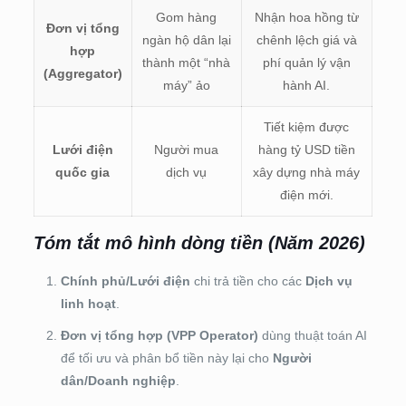
Gom hàng
Nhận hoa hồng từ
Đơn vị tổng
ngàn hộ dân lại
chênh lệch giá và
hợp
thành một “nhà
phí quản lý vận
(Aggregator)
máy” ảo
hành AI.
Tiết kiệm được
Lưới điện
Người mua
hàng tỷ USD tiền
quốc gia
dịch vụ
xây dựng nhà máy
điện mới.
Tóm tắt mô hình dòng tiền (Năm 2026)
Chính phủ/Lưới điện
chi trả tiền cho các
Dịch vụ
linh hoạt
.
Đơn vị tổng hợp (VPP Operator)
dùng thuật toán AI
để tối ưu và phân bổ tiền này lại cho
Người
dân/Doanh nghiệp
.