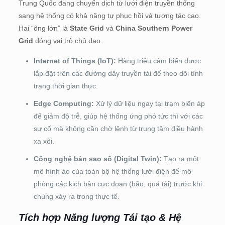
Trung Quốc đang chuyển dịch từ lưới điện truyền thống
sang hệ thống có khả năng tự phục hồi và tương tác cao.
Hai “ông lớn” là
State Grid
và
China Southern Power
Grid
đóng vai trò chủ đạo.
Internet of Things (IoT):
Hàng triệu cảm biến được
lắp đặt trên các đường dây truyền tải để theo dõi tình
trạng thời gian thực.
Edge Computing:
Xử lý dữ liệu ngay tại trạm biến áp
để giảm độ trễ, giúp hệ thống ứng phó tức thì với các
sự cố mà không cần chờ lệnh từ trung tâm điều hành
xa xôi.
Công nghệ bản sao số (Digital Twin):
Tạo ra một
mô hình ảo của toàn bộ hệ thống lưới điện để mô
phỏng các kịch bản cực đoan (bão, quá tải) trước khi
chúng xảy ra trong thực tế.
Tích hợp Năng lượng Tái tạo & Hệ