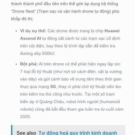
thành thành phố đầu tiên trên thế giới áp dụng hệ thống
“Drone Nest” (Trạm sạc và vận hành drone tự động) phủ
khắp đô thị.
Ví dụ cụ thể:
Các drone được trang bị chip
Huawei
Ascend AI
tự động cất cánh từ các trạm sạc cố định
trên cột điện, bay theo lộ trình lập sẵn để kiểm tra
đường dây 500kV.
Đột phá:
AI trên drone có thể phát hiện ngay lập tức
7 loại lỗi kỹ thuật (như nứt sứ cách điện, vật lạ vướng
vào dây) và gửi cảnh báo về trung tâm theo thời gian
thực qua mạng
5G
, thay vì phải chờ kỹ thuật viên leo
trèo kiểm tra thủ công như trước. Tại một số trạm
biến áp ở Quảng Châu, robot hình người (humanoid
robots) cũng đã bắt đầu tham gia tuần tra từ cuối năm
2025.
See also
Tự động hoá quy trình kinh doanh