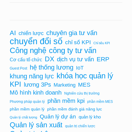
chuyên gia tư vấn
AI
chiến lược
chuyển đổi số
chỉ số KPI
Chỉ tiêu KPI
Công nghệ
công ty tư vấn
DX
ERP
dịch vụ tư vấn
Cơ cấu tổ chức
hệ thống lương
IoT
Guest Post
khóa học quản lý
khung năng lực
KPI
lương 3Ps
MES
Marketing
Mô hình kinh doanh
Nghiên cứu thị trường
phần mềm kpi
Phương pháp quản lý
phần mềm MES
phần mềm quản lý
phần mềm đánh giá năng lực
Quản lý dự án
quản lý kho
Quản lý chất lượng
Quản lý sản xuất
quản trị chiến lược