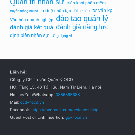
Quản trị nhân sự
triển khai phần mềm
tư vấn kpi
Trí tuệ nhân tạo
tái cơ cấu
truyền thông nội bộ
đào tạo quản lý
Văn hóa doanh nghiệp
đánh giá năng lực
đánh giá kết quả
định biên nhân sự
Ứng dụng AI
Liên hệ:
Công ty CP Tư vấn Quản lý OCD
HO: Tầng 15, 48 Tố Hữu, Nam Từ Liêm, Hà nội
Hotline/Zalo/Whatsapp:
0886595688
Mail:
ocd@ocd.vn
Facebook:
https://facebook.com/ocdconsulting
Guest Post or Link Insertion:
gp@ocd.vn