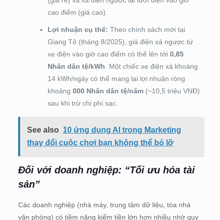
cao điểm (giá cao).
Lợi nhuận cụ thể:
Theo chính sách mới tại
Giang Tô (tháng 8/2025), giá điện xả ngược từ
xe điện vào giờ cao điểm có thể lên tới
0,85
Nhân dân tệ/kWh
. Một chiếc xe điện xả khoảng
14 kWh/ngày có thể mang lại lợi nhuận ròng
khoảng
000 Nhân dân tệ/năm
(~10,5 triệu VNĐ)
sau khi trừ chi phí sạc.
See also
10 ứng dụng AI trong Marketing
thay đổi cuộc chơi bạn không thể bỏ lỡ
Đối với doanh nghiệp: “Tối ưu hóa tài
sản”
Các doanh nghiệp (nhà máy, trung tâm dữ liệu, tòa nhà
văn phòng) có tiềm năng kiếm tiền lớn hơn nhiều nhờ quy