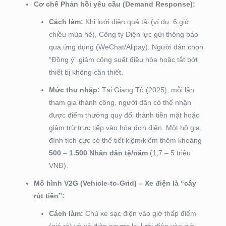
Cơ chế Phản hồi yêu cầu (Demand Response):
Cách làm:
Khi lưới điện quá tải (ví dụ: 6 giờ
chiều mùa hè), Công ty Điện lực gửi thông báo
qua ứng dụng (WeChat/Alipay). Người dân chọn
“Đồng ý” giảm công suất điều hòa hoặc tắt bớt
thiết bị không cần thiết.
Mức thu nhập:
Tại Giang Tô (2025), mỗi lần
tham gia thành công, người dân có thể nhận
được điểm thưởng quy đổi thành tiền mặt hoặc
giảm trừ trực tiếp vào hóa đơn điện. Một hộ gia
đình tích cực có thể tiết kiệm/kiếm thêm khoảng
500 – 1.500 Nhân dân tệ/năm
(1,7 – 5 triệu
VNĐ).
Mô hình V2G (Vehicle-to-Grid) – Xe điện là “cây
rút tiền”:
Cách làm:
Chủ xe sạc điện vào giờ thấp điểm
(giá rẻ) và xả điện ngược lại lưới điện vào giờ