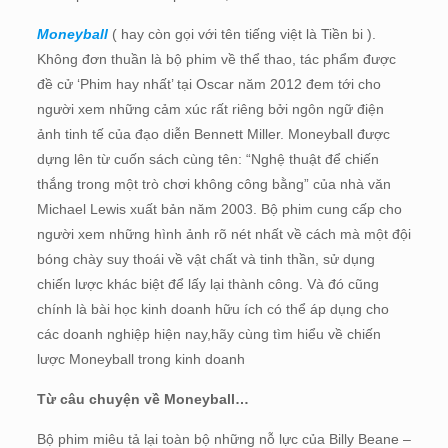
Moneyball
( hay còn gọi với tên tiếng việt là Tiền bi ).
Không đơn thuần là bộ phim về thể thao, tác phẩm được
đề cử ‘Phim hay nhất’ tại Oscar năm 2012 đem tới cho
người xem những cảm xúc rất riêng bởi ngôn ngữ điện
ảnh tinh tế của đạo diễn Bennett Miller.
Moneyball được
dựng lên từ cuốn sách cùng tên: “Nghệ thuật để chiến
thắng trong một trò chơi không công bằng” của nhà văn
Michael Lewis xuất bản năm 2003. Bộ phim cung cấp cho
người xem những hình ảnh rõ nét nhất về cách mà một đội
bóng chày suy thoái về vật chất và tinh thần, sử dụng
chiến lược khác biệt để lấy lại thành công. Và đó cũng
chính là bài học kinh doanh hữu ích có thể áp dụng cho
các doanh nghiệp hiện nay,hãy cùng tìm hiểu về chiến
lược Moneyball trong kinh doanh
Từ câu chuyện về Moneyball…
Bộ phim miêu tả lại toàn bộ những nỗ lực của Billy Beane –