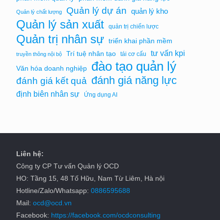
Quản lý dự án
quản lý kho
Quản lý chất lượng
Quản lý sản xuất
quản trị chiến lược
Quản trị nhân sự
triển khai phần mềm
tư vấn kpi
Trí tuệ nhân tạo
tái cơ cấu
truyền thông nội bộ
đào tạo quản lý
Văn hóa doanh nghiệp
đánh giá năng lực
đánh giá kết quả
định biên nhân sự
Ứng dụng AI
Liên hệ:
Công ty CP Tư vấn Quản lý OCD
HO: Tầng 15, 48 Tố Hữu, Nam Từ Liêm, Hà nội
Hotline/Zalo/Whatsapp:
0886595688
Mail:
ocd@ocd.vn
Facebook:
https://facebook.com/ocdconsulting