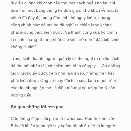
là điên cuồng khi chọn cầu thủ một cách ngẫu nhiên, chỉ
dựa trên một bảng thống kê đơn giản. Khó khăn về mặt tài
chính đã đẩy đội bóng đến tình thế nguy hiểm, nhưng
cũng chính nhờ đó mà họ đã nghĩ ra chiến lược không
phải ai cũng thực hiện được. Và thành công của họ chính
là minh chứng rõ ràng nhất cho việc trở nên “ đặc biệt chứ
không dị biệt”.
Trong kinh doanh, người quản lý có thể nghĩ ra nhiều cách
để thu hút nhân tài, cải thiện tình hình công ty,… Có những
lúc ý tưởng ấy được xem như là điên rồ, nhưng trên hết
phải hiểu được rằng sự thay đổi tích cực, lành mạnh rõ rệt
của doanh nghiệp mới là điều mà mọi người quản lý cần
hướng đến.
Bỏ qua những lời rèm pha
Câu thông điệp cuối phim từ owner của Red Sox nói với
Billy đã khiến khán giả suy ngẫm rất nhiều: “Anh là người