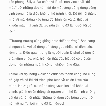
tiên phong, Billy ạ. Và chính vì lẽ đó, nên việc phải “đổ
máu” bởi những đợt ném đá do một cộng đồng đang cộng
sinh trong nó là điều không thể tránh khỏi. Để tôi nói thẳng
nhé. Ai mà không xáo tung đội hình lên và tái thiết lại
khuôn mẫu mà anh đã tạo nên thì họ đã là người tối cổ
rồi.”
“Thương trường cũng giống như chiến trường”. Bạn càng
đi ngược lại với số đông thì càng gặp nhiều lời đàm tiếu,
rèm pha. Điều quan trọng là người quản lý phải có tâm lý
thật vững chắc, phải trở nên thật đặc biệt để có thể xây
dựng nên những ngành công nghiệp hàng đầu.
Trước khi đội bóng Oakland Athletics thành công, họ cũng
đã gặp vô số lời chỉ trích, phê bình về chiến lược của
mình. Nhưng rồi sự thành công vượt lên khó khăn tài
chính, giành chiến thắng lật ngược tình thế là minh chứng
sắt đá và rõ nét nhất. Những lời đàm tiếu bỗng dưng trở
nên vô nghĩa, bởi vì họ đã làm được!