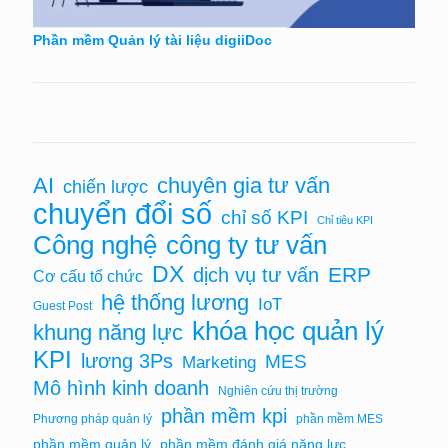
Phần mềm Quản lý tài liệu digiiDoc
chuyên gia tư vấn
AI
chiến lược
chuyển đổi số
chỉ số KPI
Chỉ tiêu KPI
Công nghệ
công ty tư vấn
DX
ERP
dịch vụ tư vấn
Cơ cấu tổ chức
hệ thống lương
IoT
Guest Post
khóa học quản lý
khung năng lực
KPI
lương 3Ps
MES
Marketing
Mô hình kinh doanh
Nghiên cứu thị trường
phần mềm kpi
Phương pháp quản lý
phần mềm MES
phần mềm quản lý
phần mềm đánh giá năng lực