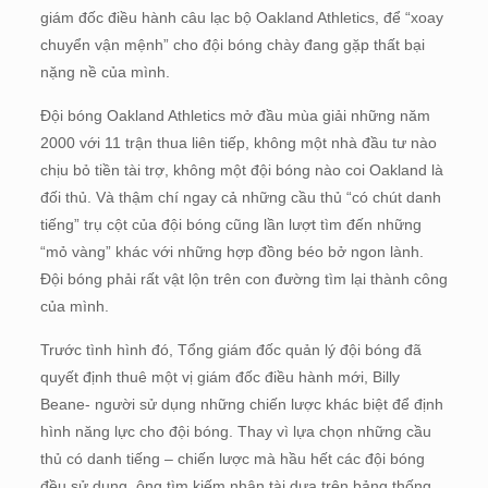
giám đốc điều hành câu lạc bộ Oakland Athletics, để “xoay
chuyển vận mệnh” cho đội bóng chày đang gặp thất bại
nặng nề của mình.
Đội bóng Oakland Athletics mở đầu mùa giải những năm
2000 với 11 trận thua liên tiếp, không một nhà đầu tư nào
chịu bỏ tiền tài trợ, không một đội bóng nào coi Oakland là
đối thủ. Và thậm chí ngay cả những cầu thủ “có chút danh
tiếng” trụ cột của đội bóng cũng lần lượt tìm đến những
“mỏ vàng” khác với những hợp đồng béo bở ngon lành.
Đội bóng phải rất vật lộn trên con đường tìm lại thành công
của mình.
Trước tình hình đó, Tổng giám đốc quản lý đội bóng đã
quyết định thuê một vị giám đốc điều hành mới, Billy
Beane- người sử dụng những chiến lược khác biệt để định
hình năng lực cho đội bóng. Thay vì lựa chọn những cầu
thủ có danh tiếng – chiến lược mà hầu hết các đội bóng
đều sử dụng, ông tìm kiếm nhân tài dựa trên bảng thống