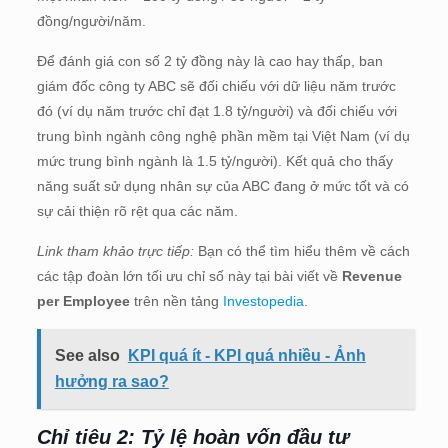
đồng/người/năm.
Để đánh giá con số 2 tỷ đồng này là cao hay thấp, ban
giám đốc công ty ABC sẽ đối chiếu với dữ liệu năm trước
đó (ví dụ năm trước chỉ đạt 1.8 tỷ/người) và đối chiếu với
trung bình ngành công nghệ phần mềm tại Việt Nam (ví dụ
mức trung bình ngành là 1.5 tỷ/người). Kết quả cho thấy
năng suất sử dụng nhân sự của ABC đang ở mức tốt và có
sự cải thiện rõ rệt qua các năm.
Link tham khảo trực tiếp:
Bạn có thể tìm hiểu thêm về cách
các tập đoàn lớn tối ưu chỉ số này tại bài viết về
Revenue
per Employee
trên nền tảng
Investopedia
.
See also
KPI quá ít - KPI quá nhiều - Ảnh
hưởng ra sao?
Chỉ tiêu 2: Tỷ lệ hoàn vốn đầu tư