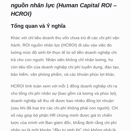
nguồn nhân lực (Human Capital ROI –
HCROI)
Tổng quan và Ý nghĩa
Khác với chỉ tiêu doanh thu vốn chưa trừ đi các chi phí vận
hành, ROI nguồn nhân lực (HCROI) đi sâu vào việc đo
lường mức độ sinh lời thực tế từ số tiền doanh nghiệp chi
trả cho con người. Nhân viên không chỉ nhận lương, họ
còn tiêu tốn của doanh nghiệp chi phí tuyển dụng, đào tạo,
bảo hiểm, văn phòng phẩm, và các khoản phúc lợi khác.
HCROI tính toán xem với mỗi 1 đồng doanh nghiệp chi ra
cho tổng chi phí nhân sự (bao gồm cả lương và phúc lợi),
doanh nghiệp sẽ thu về được bao nhiêu đồng lợi nhuận
(sau khi đã loại trừ các chi phí không phải con người). Chỉ
số này giúp bộ phận HR chứng minh được giá trị chiến
lược của mình với Ban giám đốc, khẳng định rằng chi phí
nhân sự là một khoản “đầu tư sinh lời” chứ không phải là