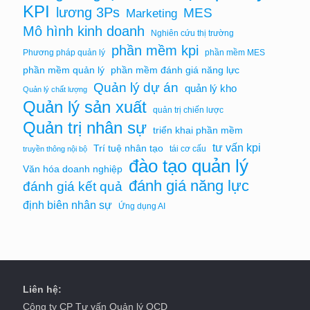
KPI
lương 3Ps
MES
Marketing
Mô hình kinh doanh
Nghiên cứu thị trường
phần mềm kpi
Phương pháp quản lý
phần mềm MES
phần mềm quản lý
phần mềm đánh giá năng lực
Quản lý dự án
quản lý kho
Quản lý chất lượng
Quản lý sản xuất
quản trị chiến lược
Quản trị nhân sự
triển khai phần mềm
tư vấn kpi
Trí tuệ nhân tạo
tái cơ cấu
truyền thông nội bộ
đào tạo quản lý
Văn hóa doanh nghiệp
đánh giá năng lực
đánh giá kết quả
định biên nhân sự
Ứng dụng AI
Liên hệ:
Công ty CP Tư vấn Quản lý OCD