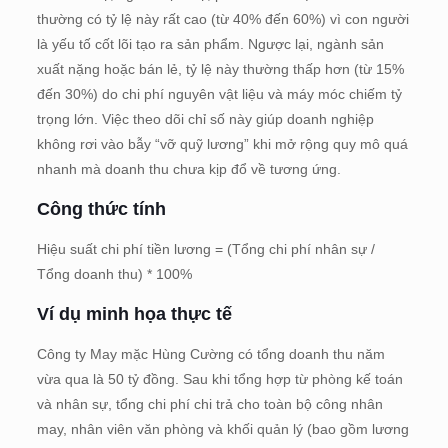
thường có tỷ lệ này rất cao (từ 40% đến 60%) vì con người
là yếu tố cốt lõi tạo ra sản phẩm. Ngược lại, ngành sản
xuất nặng hoặc bán lẻ, tỷ lệ này thường thấp hơn (từ 15%
đến 30%) do chi phí nguyên vật liệu và máy móc chiếm tỷ
trọng lớn. Việc theo dõi chỉ số này giúp doanh nghiệp
không rơi vào bẫy “vỡ quỹ lương” khi mở rộng quy mô quá
nhanh mà doanh thu chưa kịp đổ về tương ứng.
Công thức tính
Hiệu suất chi phí tiền lương = (Tổng chi phí nhân sự /
Tổng doanh thu) * 100%
Ví dụ minh họa thực tế
Công ty May mặc Hùng Cường có tổng doanh thu năm
vừa qua là 50 tỷ đồng. Sau khi tổng hợp từ phòng kế toán
và nhân sự, tổng chi phí chi trả cho toàn bộ công nhân
may, nhân viên văn phòng và khối quản lý (bao gồm lương