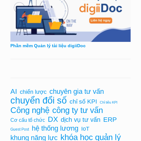
Phần mềm Quản lý tài liệu digiiDoc
AI
chuyên gia tư vấn
chiến lược
chuyển đổi số
chỉ số KPI
Chỉ tiêu KPI
Công nghệ
công ty tư vấn
DX
ERP
dịch vụ tư vấn
Cơ cấu tổ chức
hệ thống lương
IoT
Guest Post
khóa học quản lý
khung năng lực