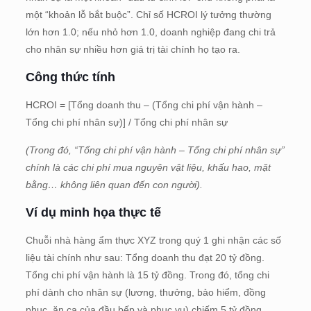
một “khoản lỗ bắt buộc”. Chỉ số HCROI lý tưởng thường
lớn hơn 1.0; nếu nhỏ hơn 1.0, doanh nghiệp đang chi trả
cho nhân sự nhiều hơn giá trị tài chính họ tạo ra.
Công thức tính
HCROI = [Tổng doanh thu – (Tổng chi phí vận hành –
Tổng chi phí nhân sự)] / Tổng chi phí nhân sự
(Trong đó, “Tổng chi phí vận hành – Tổng chi phí nhân sự”
chính là các chi phí mua nguyên vật liệu, khấu hao, mặt
bằng… không liên quan đến con người).
Ví dụ minh họa thực tế
Chuỗi nhà hàng ẩm thực XYZ trong quý 1 ghi nhận các số
liệu tài chính như sau: Tổng doanh thu đạt 20 tỷ đồng.
Tổng chi phí vận hành là 15 tỷ đồng. Trong đó, tổng chi
phí dành cho nhân sự (lương, thưởng, bảo hiểm, đồng
phục, ăn ca của đầu bếp và phục vụ) chiếm 5 tỷ đồng.