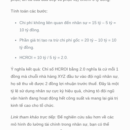
Tính toán các bước:
Chi phí không liên quan đến nhân sự = 15 tỷ – 5 tỷ =
10 tỷ đồng.
Phần giá trị tạo ra trừ chi phí gốc = 20 tỷ – 10 tỷ = 10
tỷ đồng.
HCROI = 10 tỷ / 5 tỷ = 2.0.
Ý nghĩa kết quả: Chỉ số HCROI bằng 2.0 nghĩa là cứ mỗi 1
đồng mà chuỗi nhà hàng XYZ đầu tư vào đội ngũ nhân sự,
họ sẽ thu về được 2 đồng lợi nhuận trước thuế. Đây là một
tỷ lệ sử dụng nhân sự cực kỳ hiệu quả, chứng tỏ đội ngũ
vận hành đang hoạt động hết công suất và mang lại giá trị
kinh tế cao cho tổ chức.
Link tham khảo trực tiếp:
Để nghiên cứu sâu hơn về các
mô hình đo lường tài chính trong nhân sự, bạn có thể