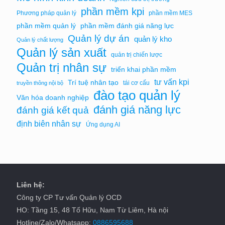
phần mềm kpi
Phương pháp quản lý
phần mềm MES
phần mềm quản lý
phần mềm đánh giá năng lực
Quản lý dự án
quản lý kho
Quản lý chất lượng
Quản lý sản xuất
quản trị chiến lược
Quản trị nhân sự
triển khai phần mềm
tư vấn kpi
Trí tuệ nhân tạo
tái cơ cấu
truyền thông nội bộ
đào tạo quản lý
Văn hóa doanh nghiệp
đánh giá năng lực
đánh giá kết quả
định biên nhân sự
Ứng dụng AI
Liên hệ:
Công ty CP Tư vấn Quản lý OCD
HO: Tầng 15, 48 Tố Hữu, Nam Từ Liêm, Hà nội
Hotline/Zalo/Whatsapp:
0886595688