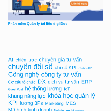
Phần mềm Quản lý tài liệu digiiDoc
chuyên gia tư vấn
AI
chiến lược
chuyển đổi số
chỉ số KPI
Chỉ tiêu KPI
Công nghệ
công ty tư vấn
DX
ERP
dịch vụ tư vấn
Cơ cấu tổ chức
hệ thống lương
IoT
Guest Post
khóa học quản lý
khung năng lực
KPI
lương 3Ps
MES
Marketing
Mô hình kinh doanh
Nghiên cứu thị trường