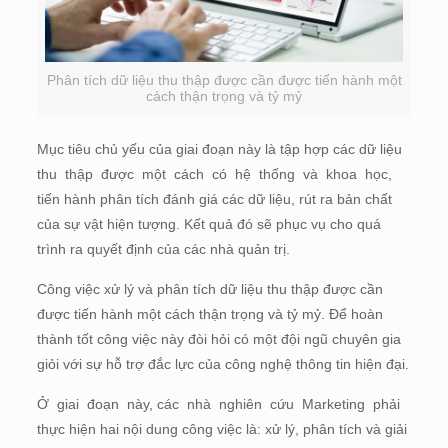
Phân tích dữ liệu thu thập được cần được tiến hành một
cách thận trọng và tỷ mỷ
Mục tiêu chủ yếu của giai đoạn này là tập hợp các dữ liệu
thu thập được một cách có hệ thống và khoa học,
tiến hành phân tích đánh giá các dữ liệu, rút ra bản chất
của sự vật hiện tượng. Kết quả đó sẽ phục vụ cho quá
trình ra quyết định của các nhà quản trị.
Công việc xử lý và phân tích dữ liệu thu thập được cần
được tiến hành một cách thận trọng và tỷ mỷ. Để hoàn
thành tốt công việc này đòi hỏi có một đội ngũ chuyên gia
giỏi với sự hỗ trợ đắc lực của công nghệ thông tin hiện đại.
Ở giai đoạn này, các nhà nghiên cứu Marketing phải
thực hiện hai nội dung công việc là: xử lý, phân tích và giải