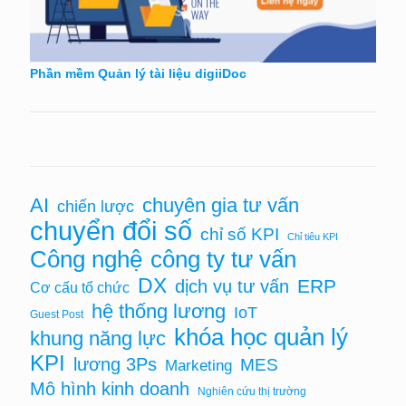
Phần mềm Quản lý tài liệu digiiDoc
AI
chuyên gia tư vấn
chiến lược
chuyển đổi số
chỉ số KPI
Chỉ tiêu KPI
Công nghệ
công ty tư vấn
DX
ERP
dịch vụ tư vấn
Cơ cấu tổ chức
hệ thống lương
IoT
Guest Post
khóa học quản lý
khung năng lực
KPI
lương 3Ps
MES
Marketing
Mô hình kinh doanh
Nghiên cứu thị trường