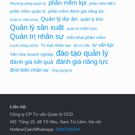
phần mềm kpi
Phương pháp quản lý
phần mềm MES
phần mềm quản lý
phần mềm đánh giá năng lực
Quản lý dự án
quản lý kho
Quản lý chất lượng
Quản lý sản xuất
quản trị chiến lược
Quản trị nhân sự
triển khai phần mềm
tư vấn kpi
Trí tuệ nhân tạo
tái cơ cấu
truyền thông nội bộ
đào tạo quản lý
Văn hóa doanh nghiệp
đánh giá năng lực
đánh giá kết quả
định biên nhân sự
Ứng dụng AI
Liên hệ:
Công ty CP Tư vấn Quản lý OCD
HO: Tầng 15, 48 Tố Hữu, Nam Từ Liêm, Hà nội
Hotline/Zalo/Whatsapp:
0886595688