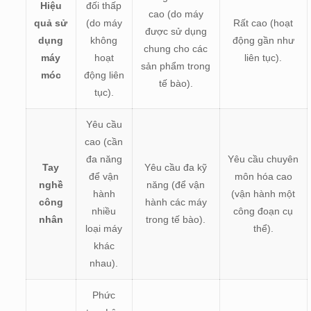
Hiệu
đối thấp
cao (do máy
quả sử
(do máy
Rất cao (hoạt
được sử dụng
dụng
không
động gần như
chung cho các
máy
hoạt
liên tục).
sản phẩm trong
móc
động liên
tế bào).
tục).
Yêu cầu
cao (cần
đa năng
Yêu cầu chuyên
Tay
Yêu cầu đa kỹ
để vận
môn hóa cao
nghề
năng (để vận
hành
(vận hành một
công
hành các máy
nhiều
công đoạn cụ
nhân
trong tế bào).
loại máy
thể).
khác
nhau).
Phức