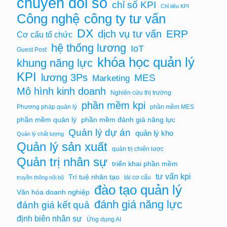
chuyển đổi số
chỉ số KPI
Chỉ tiêu KPI
Công nghệ
công ty tư vấn
DX
ERP
dịch vụ tư vấn
Cơ cấu tổ chức
hệ thống lương
IoT
Guest Post
khóa học quản lý
khung năng lực
KPI
lương 3Ps
MES
Marketing
Mô hình kinh doanh
Nghiên cứu thị trường
phần mềm kpi
Phương pháp quản lý
phần mềm MES
phần mềm quản lý
phần mềm đánh giá năng lực
Quản lý dự án
quản lý kho
Quản lý chất lượng
Quản lý sản xuất
quản trị chiến lược
Quản trị nhân sự
triển khai phần mềm
tư vấn kpi
Trí tuệ nhân tạo
tái cơ cấu
truyền thông nội bộ
đào tạo quản lý
Văn hóa doanh nghiệp
đánh giá năng lực
đánh giá kết quả
định biên nhân sự
Ứng dụng AI