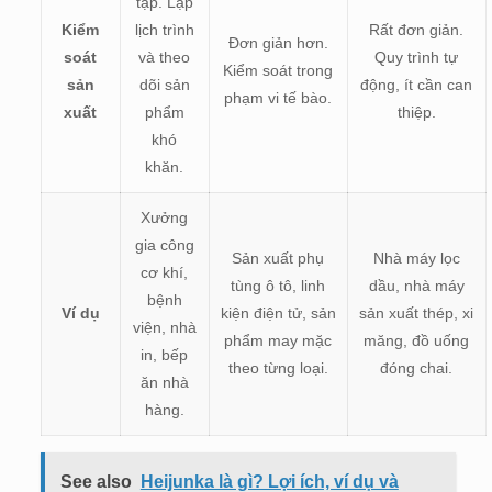
tạp. Lập
Kiểm
lịch trình
Rất đơn giản.
Đơn giản hơn.
soát
và theo
Quy trình tự
Kiểm soát trong
sản
dõi sản
động, ít cần can
phạm vi tế bào.
xuất
phẩm
thiệp.
khó
khăn.
Xưởng
gia công
Sản xuất phụ
Nhà máy lọc
cơ khí,
tùng ô tô, linh
dầu, nhà máy
bệnh
Ví dụ
kiện điện tử, sản
sản xuất thép, xi
viện, nhà
phẩm may mặc
măng, đồ uống
in, bếp
theo từng loại.
đóng chai.
ăn nhà
hàng.
See also
Heijunka là gì? Lợi ích, ví dụ và