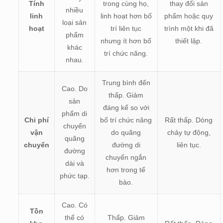
Tính
trong cùng họ,
thay đổi sản
nhiều
linh
linh hoạt hơn bố
phẩm hoặc quy
loại sản
hoạt
trí liên tục
trình một khi đã
phẩm
nhưng ít hơn bố
thiết lập.
khác
trí chức năng.
nhau.
Trung bình đến
Cao. Do
thấp. Giảm
sản
đáng kể so với
phẩm di
Chi phí
bố trí chức năng
Rất thấp. Dòng
chuyển
vận
do quãng
chảy tự động,
quãng
chuyển
đường di
liên tục.
đường
chuyển ngắn
dài và
hơn trong tế
phức tạp.
bào.
Cao. Có
Tồn
thể có
Thấp. Giảm