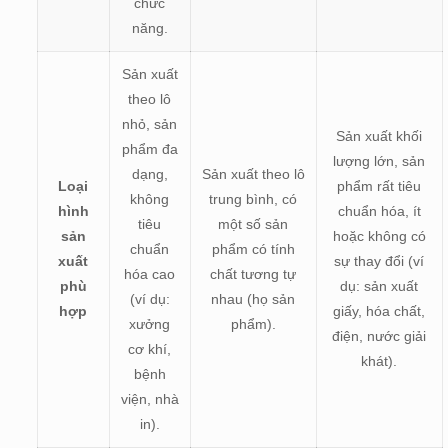
chức
năng.
Sản xuất
theo lô
nhỏ, sản
Sản xuất khối
phẩm đa
lượng lớn, sản
dạng,
Sản xuất theo lô
Loại
phẩm rất tiêu
không
trung bình, có
hình
chuẩn hóa, ít
tiêu
một số sản
sản
hoặc không có
chuẩn
phẩm có tính
xuất
sự thay đổi (ví
hóa cao
chất tương tự
phù
dụ: sản xuất
(ví dụ:
nhau (họ sản
hợp
giấy, hóa chất,
xưởng
phẩm).
điện, nước giải
cơ khí,
khát).
bệnh
viện, nhà
in).