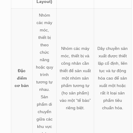
Layout)
Nhóm
các máy
móc,
thiết bị
theo
Nhóm các máy
Dây chuyền sản
chức
móc, thiết bị và
xuất được thiết
năng
công nhân cần
lập cố định, liên
hoặc quy
Đặc
thiết để sản xuất
tục và tự động
trình
điểm
một nhóm sản
hóa cao để sản
tương tự
cơ bản
phẩm tương tự
xuất một hoặc
nhau.
(họ sản phẩm)
rất ít loại sản
Sản
vào một “tế bào”
phẩm tiêu
phẩm di
riêng biệt.
chuẩn hóa.
chuyển
giữa các
khu vực