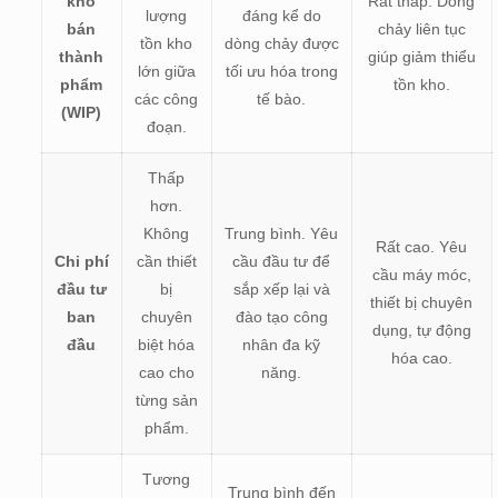
kho
Rất thấp. Dòng
lượng
đáng kể do
bán
chảy liên tục
tồn kho
dòng chảy được
thành
giúp giảm thiểu
lớn giữa
tối ưu hóa trong
phẩm
tồn kho.
các công
tế bào.
(WIP)
đoạn.
Thấp
hơn.
Không
Trung bình. Yêu
Rất cao. Yêu
Chi phí
cần thiết
cầu đầu tư để
cầu máy móc,
đầu tư
bị
sắp xếp lại và
thiết bị chuyên
ban
chuyên
đào tạo công
dụng, tự động
đầu
biệt hóa
nhân đa kỹ
hóa cao.
cao cho
năng.
từng sản
phẩm.
Tương
Trung bình đến