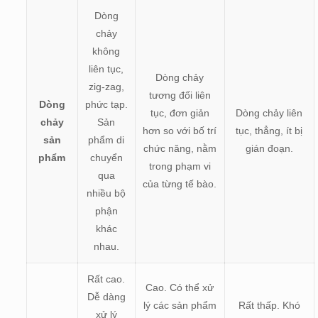
Dòng
chảy
không
liên tục,
Dòng chảy
zig-zag,
tương đối liên
Dòng
phức tạp.
tục, đơn giản
Dòng chảy liên
chảy
Sản
hơn so với bố trí
tục, thẳng, ít bị
sản
phẩm di
chức năng, nằm
gián đoạn.
phẩm
chuyển
trong phạm vi
qua
của từng tế bào.
nhiều bộ
phận
khác
nhau.
Rất cao.
Cao. Có thể xử
Dễ dàng
lý các sản phẩm
Rất thấp. Khó
xử lý