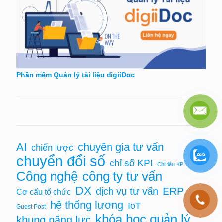
Phần mềm Quản lý tài liệu digiiDoc
AI
chuyên gia tư vấn
chiến lược
chuyển đổi số
chỉ số KPI
Chỉ tiêu KPI
Công nghệ
công ty tư vấn
DX
ERP
dịch vụ tư vấn
Cơ cấu tổ chức
hệ thống lương
IoT
Guest Post
khóa học quản lý
khung năng lực