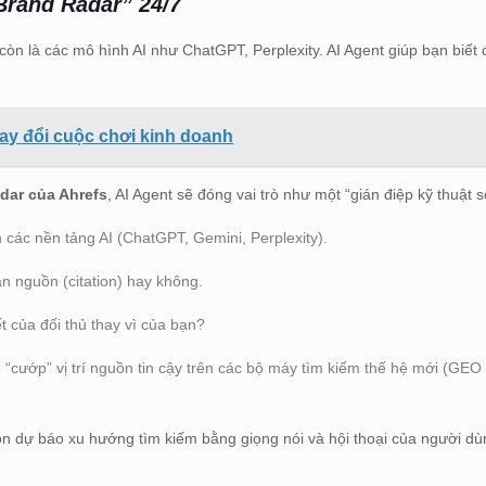
“Brand Radar” 24/7
òn là các mô hình AI như ChatGPT, Perplexity. AI Agent giúp bạn biết 
hay đổi cuộc chơi kinh doanh
dar của Ahrefs
, AI Agent sẽ đóng vai trò như một “gián điệp kỹ thuật s
n các nền tảng AI (ChatGPT, Gemini, Perplexity).
n nguồn (citation) hay không.
ết của đối thủ thay vì của bạn?
 “cướp” vị trí nguồn tin cậy trên các bộ máy tìm kiếm thế hệ mới (GEO
còn dự báo xu hướng tìm kiếm bằng giọng nói và hội thoại của người dù