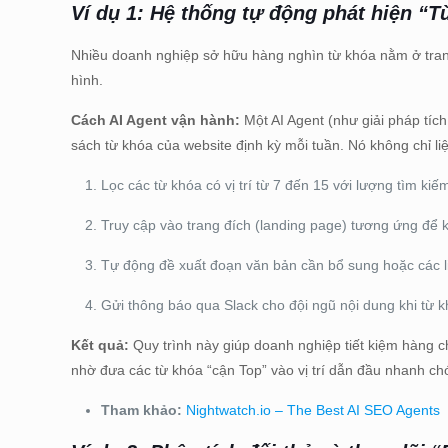
Ví dụ 1: Hệ thống tự động phát hiện “T
Nhiều doanh nghiệp sở hữu hàng nghìn từ khóa nằm ở trang 2
hình.
Cách AI Agent vận hành:
Một AI Agent (như giải pháp tíc
sách từ khóa của website định kỳ mỗi tuần. Nó không chỉ li
Lọc các từ khóa có vị trí từ 7 đến 15 với lượng tìm kiế
Truy cập vào trang đích (landing page) tương ứng để k
Tự động đề xuất đoạn văn bản cần bổ sung hoặc các liê
Gửi thông báo qua Slack cho đội ngũ nội dung khi từ 
Kết quả:
Quy trình này giúp doanh nghiệp tiết kiệm hàng ch
nhờ đưa các từ khóa “cận Top” vào vị trí dẫn đầu nhanh ch
Tham khảo:
Nightwatch.io – The Best AI SEO Agents