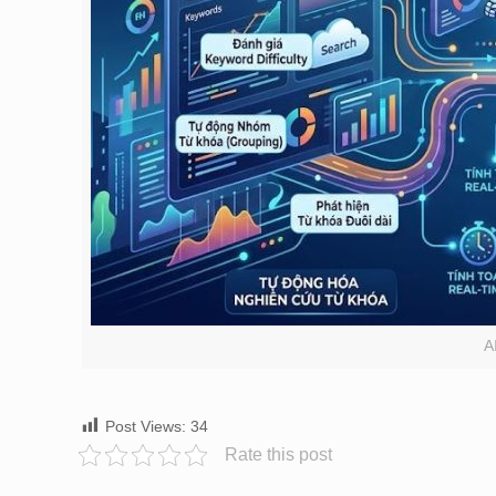
A
Post Views:
34
Rate this post