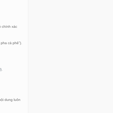
ộ chính xác
 pha cà phê”).
).
nội dung luôn