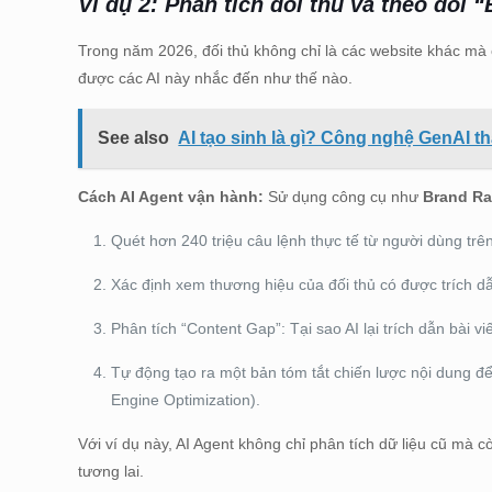
Ví dụ 2: Phân tích đối thủ và theo dõi 
Trong năm 2026, đối thủ không chỉ là các website khác mà c
được các AI này nhắc đến như thế nào.
See also
AI tạo sinh là gì? Công nghệ GenAI t
Cách AI Agent vận hành:
Sử dụng công cụ như
Brand Ra
Quét hơn 240 triệu câu lệnh thực tế từ người dùng trê
Xác định xem thương hiệu của đối thủ có được trích dẫ
Phân tích “Content Gap”: Tại sao AI lại trích dẫn bài vi
Tự động tạo ra một bản tóm tắt chiến lược nội dung để
Engine Optimization).
Với ví dụ này, AI Agent không chỉ phân tích dữ liệu cũ mà 
tương lai.