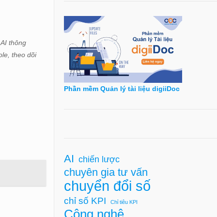
 AI thông
le, theo dõi
Phần mềm Quản lý tài liệu digiiDoc
AI
chiến lược
chuyên gia tư vấn
chuyển đổi số
chỉ số KPI
Chỉ tiêu KPI
Công nghệ