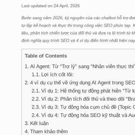
Last updated on 24 April, 2026
Bước sang năm 2026, kỷ nguyên của các chatbot hỗ trợ đ
tự lập kế hoạch và thực thi trong công việc SEO phức tạp. K
liệu, phân tích chiến lược của đối thủ và đưa ra lộ trình từ 
định nghĩa quy trình SEO và 4 ví dụ điển hình nhất hiện nay
Table of Contents
AI Agent: Từ “Trợ lý” sang “Nhân viên thực th
Lợi ích cốt lõi:
4 ví dụ cụ thể về ứng dụng AI Agent trong SE
Ví dụ 1: Hệ thống tự động phát hiện “Từ k
Ví dụ 2: Phân tích đối thủ và theo dõi “B
Ví dụ 3: Tự động hóa cụm chủ đề (Topic C
Ví dụ 4: Tự động hóa SEO kỹ thuật và Aud
Kết luận
Tham khảo thêm