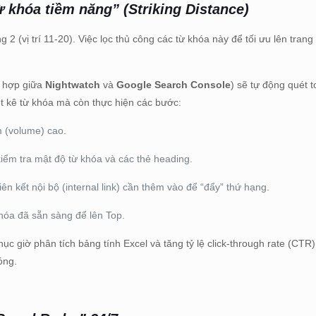
ừ khóa tiềm năng” (Striking Distance)
 (vị trí 11-20). Việc lọc thủ công các từ khóa này để tối ưu lên trang
h hợp giữa
Nightwatch
và
Google Search Console
) sẽ tự động quét 
ệt kê từ khóa mà còn thực hiện các bước:
m (volume) cao.
iểm tra mật độ từ khóa và các thẻ heading.
n kết nội bộ (internal link) cần thêm vào để “đẩy” thứ hạng.
khóa đã sẵn sàng để lên Top.
ục giờ phân tích bảng tính Excel và tăng tỷ lệ click-through rate (CTR
óng.