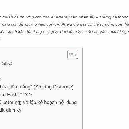
ơn thuần đã nhường chỗ cho
AI Agent (Tác nhân AI)
– những hệ thống
hông còn dừng lại ở việc gợi ý, AI Agent giờ đây có thể tự động quét h
khóa chính xác đến từng mili-giây. Bài viết này sẽ đi sâu vào cách AI Age
.
i” SEO
O
hóa tiềm năng” (Striking Distance)
rand Radar” 24/7
lustering) và lập kế hoạch nội dung
it định kỳ