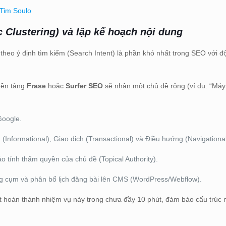
 Tim Soulo
 Clustering) và lập kế hoạch nội dung
heo ý định tìm kiếm (Search Intent) là phần khó nhất trong SEO với đ
nền tảng
Frase
hoặc
Surfer SEO
sẽ nhận một chủ đề rộng (ví dụ: “Máy
Google.
(Informational), Giao dịch (Transactional) và Điều hướng (Navigational
 tính thẩm quyền của chủ đề (Topical Authority).
trong cụm và phân bổ lịch đăng bài lên CMS (WordPress/Webflow).
ent hoàn thành nhiệm vụ này trong chưa đầy 10 phút, đảm bảo cấu trúc 